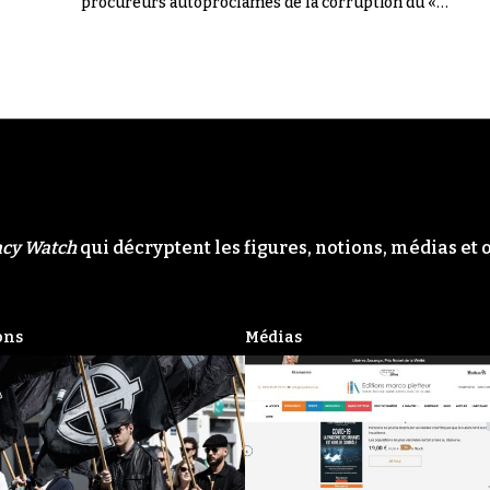
procureurs autoproclamés de la corruption du «
Système ». Il n'en a rien été.
acy Watch
qui décryptent les figures, notions, médias et 
ons
Médias