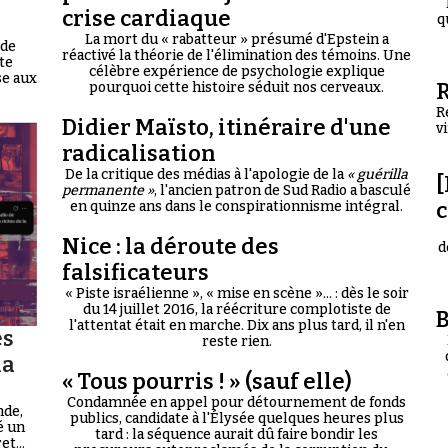
crise cardiaque
q
La mort du « rabatteur » présumé d'Epstein a
 de
réactivé la théorie de l'élimination des témoins. Une
te
célèbre expérience de psychologie explique
se aux
R
pourquoi cette histoire séduit nos cerveaux.
R
Didier Maïsto, itinéraire d'une
v
radicalisation
De la critique des médias à l'apologie de la
« guérilla
[
permanente »
, l'ancien patron de Sud Radio a basculé
en quinze ans dans le conspirationnisme intégral.
Nice : la déroute des
d
falsificateurs
« Piste israélienne », « mise en scène »... : dès le soir
du 14 juillet 2016, la réécriture complotiste de
B
l'attentat était en marche. Dix ans plus tard, il n'en
es
reste rien.
la
« Tous pourris ! » (sauf elle)
Condamnée en appel pour détournement de fonds
nde,
publics, candidate à l'Élysée quelques heures plus
é un
tard : la séquence aurait dû faire bondir les
t...