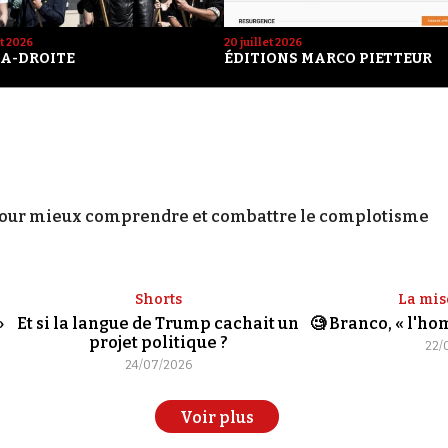
et 2026
20 juillet 2026
A-DROITE
ÉDITIONS MARCO PIETTEUR
our mieux comprendre et combattre le complotisme
Shorts
La mis
»
Et si la langue de Trump cachait un
🧐 Branco, « l'h
projet politique ?
22/
24/07/2026
Voir plus