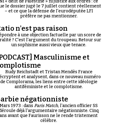
Ni « délit de Palestine » ni justice aux ordres : ce
ue le dossier jugé le 7 juillet contient réellement
– et ce que la défense de l'eurodéputée LFI
préfère ne pas mentionner.
atio n'est pas raison
épondre à une objection factuelle par un score de
iralité ? C'est l'argument du troupeau. Retour sur
un sophisme aussi vieux que tenace.
PODCAST] Masculinisme et
complotisme
Rudy Reichstadt et Tristan Mendès France
écryptent et analysent, dans ce nouveau numéro
de Complorama, les liens entre cette idéologie
antiféministe et le complotisme.
arbie négationniste
Mars 1973 : dans
Paris Match
, l'ancien officier SS
déroule déjà l'argumentaire négationniste. Cinq
ans avant que Faurisson ne le rende tristement
célèbre.