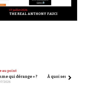
17 juillet 2026
THE REAL ANTHONY FAUCI
e au point
Shorts
omme qui dérange » ?
À quoi servent les slogans ?
07/2026
20/07/2026