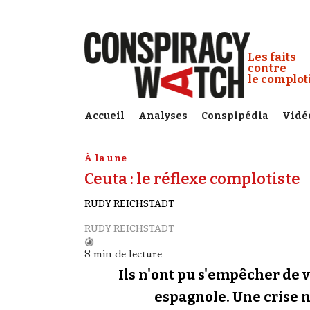
Cookies management panel
Conspiracy
Les faits
contre
le complo
Accueil
Analyses
Conspipédia
Vidé
À la une
Ceuta : le réflexe complotiste
RUDY REICHSTADT
RUDY REICHSTADT
8 min de lecture
Ils n'ont pu s'empêcher de v
espagnole. Une crise né