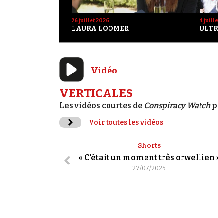
26 juillet 2026
4 juill
LAURA LOOMER
ULTR
Vidéo
VERTICALES
Les vidéos courtes de
Conspiracy Watch
p
Voir toutes les vidéos
Shorts
« C'était un moment très orwellien 
27/07/2026