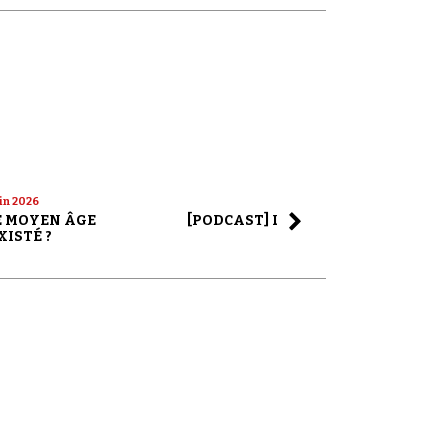
uin 2026
22 mai 2026
LE MOYEN ÂGE
[PODCAST] LA SAGA ALEX JONES
XISTÉ ?