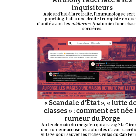
inquisiteurs
Aujourd'hui à la retraite, l'immunologue sert
punching-ball à une droite trumpiste en quê
d'unité avant les
midterms
. Anatomie d'une chas
sorcières.
« Scandale d'État », « lutte d
classes » : comment est née 
rumeur du Porge
Au lendemain du mégafeu qui a ravagé la Giro
une rumeur accuse les autorités d'avoir sacrifi
village pour sauver les riches villas du Cap Ferre