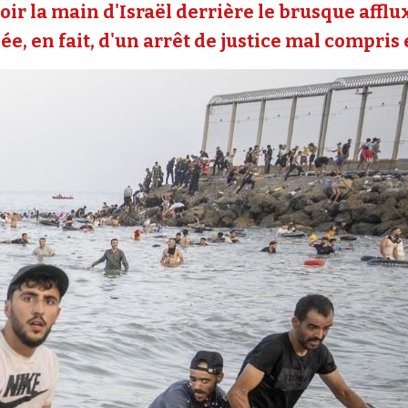
oir la main d'Israël derrière le brusque affl
e, en fait, d'un arrêt de justice mal compris