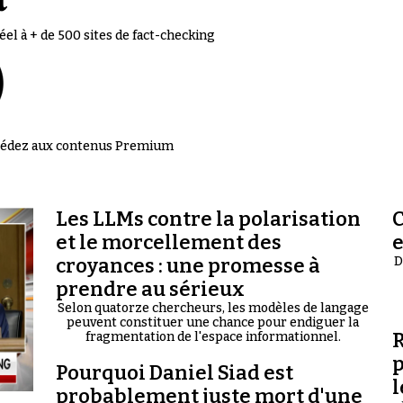
el à + de 500 sites de fact-checking
accédez aux contenus Premium
Les LLMs contre la polarisation
C
et le morcellement des
croyances : une promesse à
D
prendre au sérieux
Selon quatorze chercheurs, les modèles de langage
peuvent constituer une chance pour endiguer la
R
fragmentation de l'espace informationnel.
p
Pourquoi Daniel Siad est
l
probablement juste mort d'une