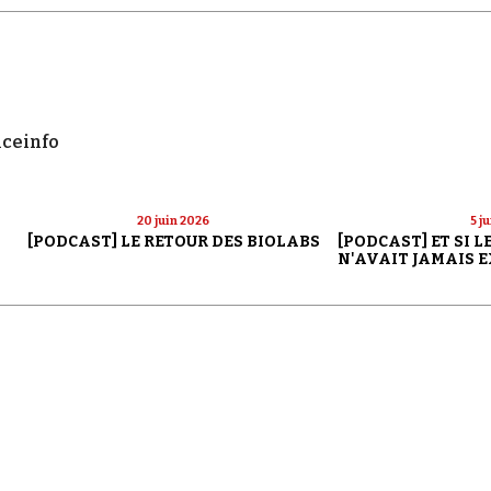
nceinfo
20 juin 2026
5 j
[PODCAST] LE RETOUR DES BIOLABS
[PODCAST] ET SI 
N'AVAIT JAMAIS E