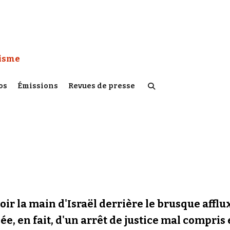
 Watch :
tisme
os
Émissions
Revues de presse
oir la main d'Israël derrière le brusque affl
e, en fait, d'un arrêt de justice mal compris