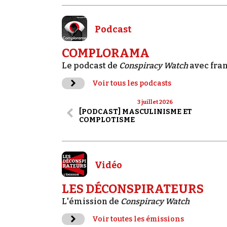
Podcast
COMPLORAMA
Le podcast de
Conspiracy Watch
avec fra
Voir tous les podcasts
3 juillet 2026
[PODCAST] MASCULINISME ET
COMPLOTISME
Vidéo
LES DÉCONSPIRATEURS
L'émission de
Conspiracy Watch
Voir toutes les émissions