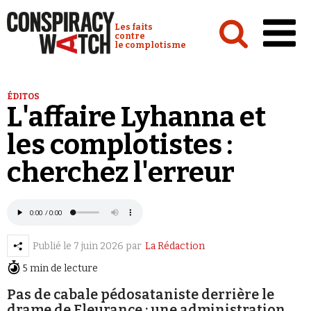
Cookies management panel
Conspiracy Watch :
Les faits
contre
le complotisme
Accueil
ÉDITOS
L'affaire Lyhanna et
Analyses
les complotistes :
Conspipédia
cherchez l'erreur
Vidéos
Émissions
Revues de presse
Publié le
7 juin 2026
par
La Rédaction
5 min de lecture
Pas de cabale pédosataniste derrière le
Newsletter
drame de Fleurance : une administration