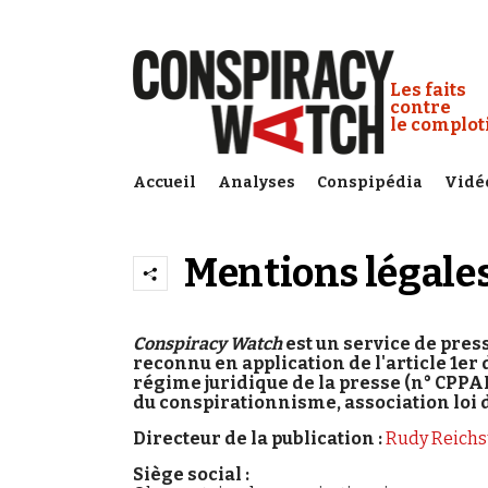
Cookies management panel
Conspiracy
Les faits
contre
le complo
Accueil
Analyses
Conspipédia
Vidé
Mentions légale
Conspiracy Watch
est un service de pres
reconnu en application de l'article 1er 
régime juridique de la presse (n° CPPAP 
du conspirationnisme, association loi de 
Directeur de la publication :
Rudy Reichs
Siège social :