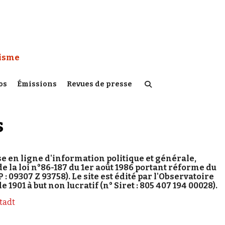
 Watch :
tisme
os
Émissions
Revues de presse
s
se en ligne d'information politique et générale,
de la loi n°86-187 du 1er août 1986 portant réforme du
: 09307 Z 93758). Le site est édité par l'Observatoire
1901 à but non lucratif (n° Siret : 805 407 194 00028).
tadt