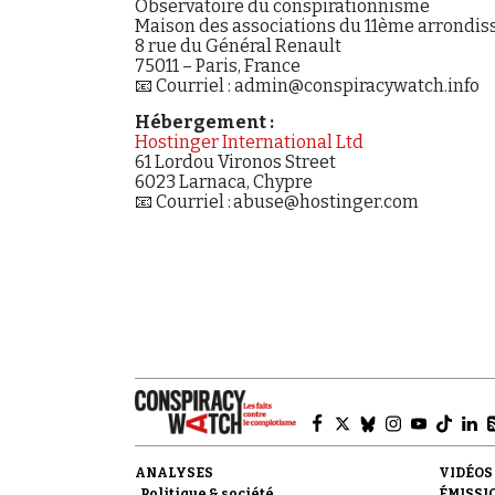
Observatoire du conspirationnisme
Maison des associations du 11ème arrondi
8 rue du Général Renault
75011 – Paris, France
📧 Courriel : admin@conspiracywatch.info
Hébergement :
Hostinger International Ltd
61 Lordou Vironos Street
6023 Larnaca, Chypre
📧 Courriel : abuse@hostinger.com
ANALYSES
VIDÉOS
Politique & société
ÉMISSI