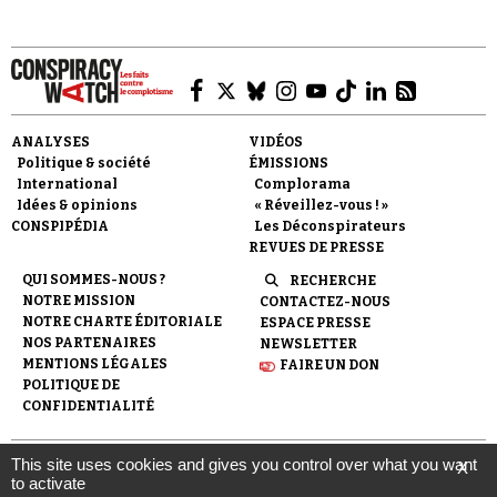
ANALYSES
VIDÉOS
Politique & société
ÉMISSIONS
International
Complorama
Idées & opinions
« Réveillez-vous ! »
CONSPIPÉDIA
Les Déconspirateurs
REVUES DE PRESSE
QUI SOMMES-NOUS ?
RECHERCHE
NOTRE MISSION
CONTACTEZ-NOUS
NOTRE CHARTE ÉDITORIALE
ESPACE PRESSE
NOS PARTENAIRES
NEWSLETTER
MENTIONS LÉGALES
FAIRE UN DON
POLITIQUE DE
CONFIDENTIALITÉ
This site uses cookies and gives you control over what you want
X
© 2007-
2026
Conspiracy Watch
| Une réalisation de
to activate
l'Observatoire du conspirationnisme (association loi de 1901) avec
le soutien de la Fondation pour la Mémoire de la Shoah.