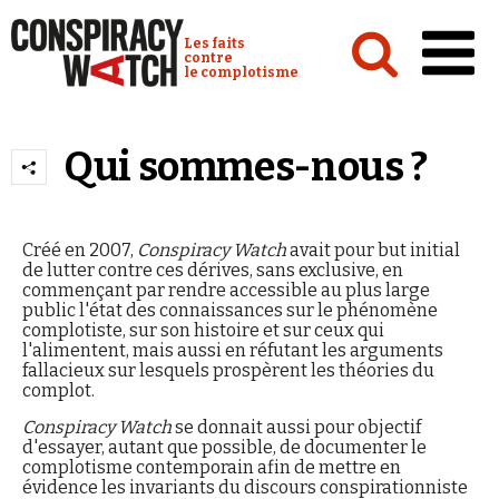
Cookies management panel
Conspiracy Watch :
Les faits
contre
le complotisme
Accueil
Qui sommes-nous ?
Analyses
Conspipédia
Créé en 2007,
Conspiracy Watch
avait pour but initial
Vidéos
de lutter contre ces dérives, sans exclusive, en
commençant par rendre accessible au plus large
Émissions
public l'état des connaissances sur le phénomène
complotiste, sur son histoire et sur ceux qui
l'alimentent, mais aussi en réfutant les arguments
Revues de presse
fallacieux sur lesquels prospèrent les théories du
complot.
Newsletter
Conspiracy Watch
se donnait aussi pour objectif
d'essayer, autant que possible, de documenter le
Faire un don
complotisme contemporain afin de mettre en
Demander à Vera
évidence les invariants du discours conspirationniste