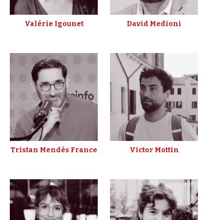
Valérie Igounet
David Medioni
Tristan Mendès France
Victor Mottin