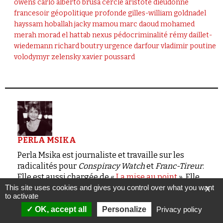
owens
carlo alberto brusa
cercle aristote
dieudonné
francesoir
géopolitique profonde
gilles-william goldnadel
hayssam hoballah
jacky mamou
marc daoud
mohamed
merah
morad el hattab
nexus
pédocriminalité
rémy daillet-
wiedemann
richard boutry
urgence darfour
vladimir poutine
volodymyr zelensky
xavier poussard
PERLA MSIKA
Perla Msika est journaliste et travaille sur les
radicalités pour
Conspiracy Watch
et
Franc-Tireur
.
Elle est aussi chargée de «
La mise au point
». Elle
est aussi co-fondatrice de «
La Perle
», media
This site uses cookies and gives you control over what you want
X
to activate
d'actualités culturelles en ligne.
OK, accept all
Personalize
Privacy policy