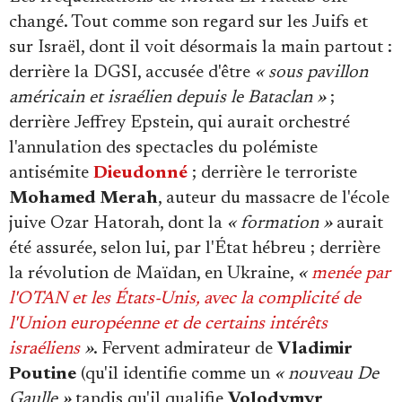
changé. Tout comme son regard sur les Juifs et
sur Israël, dont il voit désormais la main partout :
derrière la DGSI, accusée d'être
« sous pavillon
américain et israélien depuis le Bataclan »
;
derrière Jeffrey Epstein, qui aurait orchestré
l'annulation des spectacles du polémiste
antisémite
Dieudonné
; derrière le terroriste
Mohamed Merah
, auteur du massacre de l'école
juive Ozar Hatorah, dont la
« formation »
aurait
été assurée, selon lui, par l'État hébreu ; derrière
la révolution de Maïdan, en Ukraine,
«
menée par
l'OTAN et les États-Unis, avec la complicité de
l'Union européenne et de certains intérêts
israéliens
»
. Fervent admirateur de
Vladimir
Poutine
(qu'il identifie comme un
« nouveau De
Gaulle »
tandis qu'il qualifie
Volodymyr