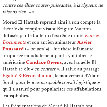
contre ces élites toutes-puissantes, à la rigueur, ne
faisons rien. » »
Morad El Hattab reprend ainsi à son compte la
théorie du complot visant Brigitte Macron
diffusée par le bulletin d'extrême droite
Faits &
Documents
et son ancien animateur
Xavier
Poussard
(
« un ami »
). Une thèse infamante
propulsée mondialement par la youtubeuse
américaine
Candace Owens
, avec laquelle El
Hattab se dit
« en contact »
. Il salue au passage
Égalité & Réconciliation
, le mouvement d'Alain
Soral, pour le
« remarquable travail logistique »
qu'il a assuré pour populariser ces affabulations
transphobes.
Les fréquentations de Morad El Hattab ont