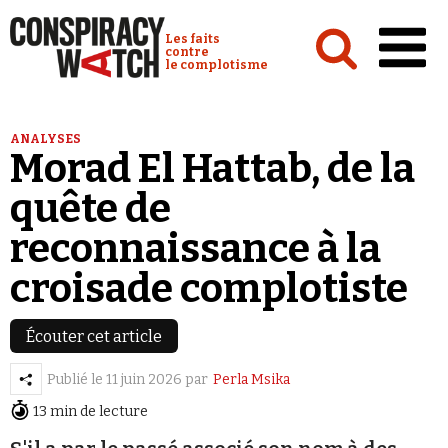
Cookies management panel
Conspiracy Watch :
Les faits
contre
le complotisme
Accueil
ANALYSES
Morad El Hattab, de la
Analyses
quête de
Conspipédia
reconnaissance à la
Vidéos
croisade complotiste
Émissions
Revues de presse
Écouter cet article
Publié le
11 juin 2026
par
Perla Msika
13 min de lecture
Newsletter