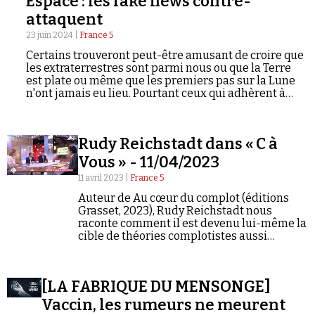
Espace : les fake news contre-
attaquent
23 juin 2024 |
France 5
Certains trouveront peut-être amusant de croire que
les extraterrestres sont parmi nous ou que la Terre
est plate ou même que les premiers pas sur la Lune
n'ont jamais eu lieu. Pourtant ceux qui adhèrent à
Faire un don
l'une de ces théories du complot ou aux trois en
même temps sont de plus en plus nombreux. Si elles
ne sont pas nouvelles, ces théories ont été amplifiées,
Rudy Reichstadt dans « C à
en quelques années seulement, grâce aux
plateformes sociales. Et elles ont surtout désormais
Vous » - 11/04/2023
des conséquences inquiétantes, provoquant des
11 avril 2023 |
France 5
campagnes de haine en ligne. Aujourd'hui, ce
complotisme est également instrumentalisé par des
Auteur de Au cœur du complot (éditions
figures publiques qui, à des fins politiques, font du
Demander à Vera
Grasset, 2023), Rudy Reichstadt nous
doute leur meilleur allié. Comme Vladimir Poutine
raconte comment il est devenu lui-même la
qui, 54 ans après les premiers pas sur la Lune, en
cible de théories complotistes aussi
vient à ne pas contredire les adeptes de la théorie
menaçantes qu'insultantes.
selon laquelle l'Homme n'y a jamais marché.
[LA FABRIQUE DU MENSONGE]
Vaccin, les rumeurs ne meurent