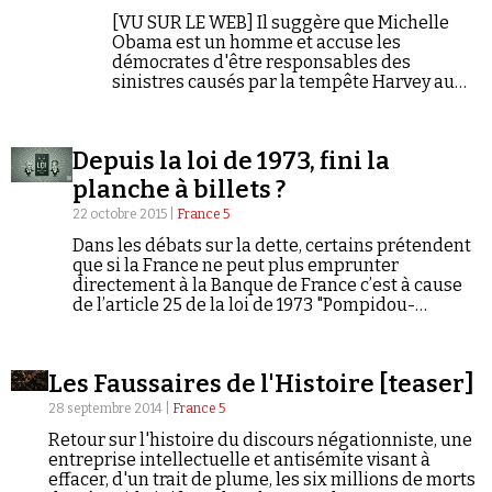
[VU SUR LE WEB] Il suggère que Michelle
Obama est un homme et accuse les
démocrates d'être responsables des
sinistres causés par la tempête Harvey au
Texas... : focus sur le complotiste américain
Alex Jones.
Depuis la loi de 1973, fini la
planche à billets ?
22 octobre 2015 |
France 5
Dans les débats sur la dette, certains prétendent
que si la France ne peut plus emprunter
directement à la Banque de France c’est à cause
de l’article 25 de la loi de 1973 "Pompidou-
Giscard" qui interdit à l’état français de faire
tourner la planche à billet. En fait, cet article
prend seulement le relais de l’article 13 d’une loi
Les Faussaires de l'Histoire [teaser]
du 24 juillet 1936. Mais cette interdiction n’existe
pas vraiment.
28 septembre 2014 |
France 5
Retour sur l'histoire du discours négationniste, une
entreprise intellectuelle et antisémite visant à
effacer, d'un trait de plume, les six millions de morts