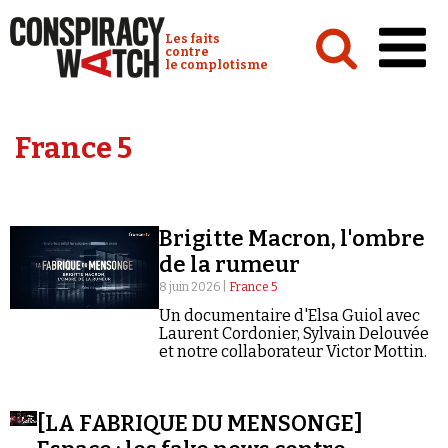
Cookies management panel
Conspiracy Watch :
Les faits
contre
le complotisme
Accueil
France 5
Analyses
Conspipédia
Brigitte Macron, l'ombre
Vidéos
de la rumeur
Émissions
8 juin 2026 |
France 5
Un documentaire d'Elsa Guiol avec
Revues de presse
Laurent Cordonier, Sylvain Delouvée
et notre collaborateur Victor Mottin.
[LA FABRIQUE DU MENSONGE]
Newsletter