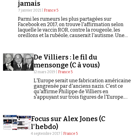
Se connecter
jamais
7 janvier 2021 |
France 5
Parmi les rumeurs les plus partagées sur
Facebook en 2017, on trouve l'affirmation selon
laquelle le vaccin ROR, contre la rougeole, les
oreillons et la rubéole, causerait l'autisme. Une
fake news qui date de 1998. Comment cette fausse
information, vieille de vingt ans, déjà démentie sur
le plan scientifique à de multiples reprises, peut-
De Villiers : le fil du
elle continuer à prospérer sur le Web ? Une fausse
information aux graves conséquences pour la
mensonge (C à vous)
santé publique.
12 mars 2019 |
France 5
L'Europe serait une fabrication américaine
gangrenée par d'anciens nazis. C'est ce
qu'affirme Philippe de Villiers en
s'appuyant sur trois figures de l'Europe.
Qu'en disent les historiens ?
Focus sur Alex Jones (C
l'hebdo)
4 septembre 2017 |
France 5