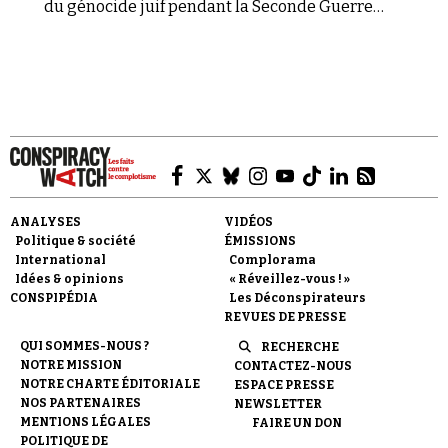
du génocide juif pendant la Seconde Guerre
mondiale. Des archives méconnues et l'expertise
d'historiens permettent de déconstruire ce discours
de haine, apparu après-guerre chez les
nostalgiques du nazisme et de la collaboration. Dans
les années 70, sous l'influence d'une extrême-
gauche « antisioniste », le négationnisme subit une
certaine réorientation, qui s'étend ensuite jusqu'à la
fin des années 90 vers le monde arabo-musulman,
portée par la star déchue du parti communiste
Roger Garaudy.
ANALYSES
VIDÉOS
Politique & société
ÉMISSIONS
International
Complorama
Idées & opinions
« Réveillez-vous ! »
CONSPIPÉDIA
Les Déconspirateurs
REVUES DE PRESSE
QUI SOMMES-NOUS ?
RECHERCHE
NOTRE MISSION
CONTACTEZ-NOUS
NOTRE CHARTE ÉDITORIALE
ESPACE PRESSE
NOS PARTENAIRES
NEWSLETTER
MENTIONS LÉGALES
FAIRE UN DON
POLITIQUE DE