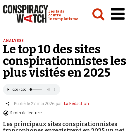
Cookies management panel
Conspiracy Watch :
Les faits
contre
le complotisme
Accueil
ANALYSES
Le top 10 des sites
Analyses
conspirationnistes les
Conspipédia
plus visités en 2025
Vidéos
Émissions
Revues de presse
Publié le
27 mai 2026
par
La Rédaction
6 min de lecture
Les principaux sites conspirationnistes
Newsletter
francophones enregistrent en 2025 un net