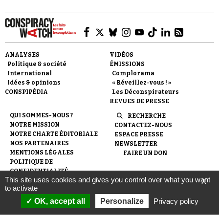
ANALYSES
VIDÉOS
Politique & société
ÉMISSIONS
International
Complorama
Idées & opinions
« Réveillez-vous ! »
CONSPIPÉDIA
Les Déconspirateurs
REVUES DE PRESSE
QUI SOMMES-NOUS ?
RECHERCHE
NOTRE MISSION
CONTACTEZ-NOUS
NOTRE CHARTE ÉDITORIALE
ESPACE PRESSE
NOS PARTENAIRES
NEWSLETTER
MENTIONS LÉGALES
FAIRE UN DON
POLITIQUE DE
CONFIDENTIALITÉ
This site uses cookies and gives you control over what you want
X
to activate
© 2007-
2026
Conspiracy Watch
| Une réalisation de
OK, accept all
Personalize
Privacy policy
l'Observatoire du conspirationnisme (association loi de 1901) avec
le soutien de la Fondation pour la Mémoire de la Shoah.