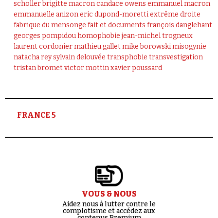
scholler
brigitte macron
candace owens
emmanuel macron
emmanuelle anizon
eric dupond-moretti
extrême droite
fabrique du mensonge
fait et documents
françois danglehant
georges pompidou
homophobie
jean-michel trogneux
laurent cordonier
mathieu gallet
mike borowski
misogynie
natacha rey
sylvain delouvée
transphobie
transvestigation
tristan bromet
victor mottin
xavier poussard
FRANCE 5
VOUS & NOUS
Aidez nous à lutter contre le
complotisme et accédez aux
contenus Premium