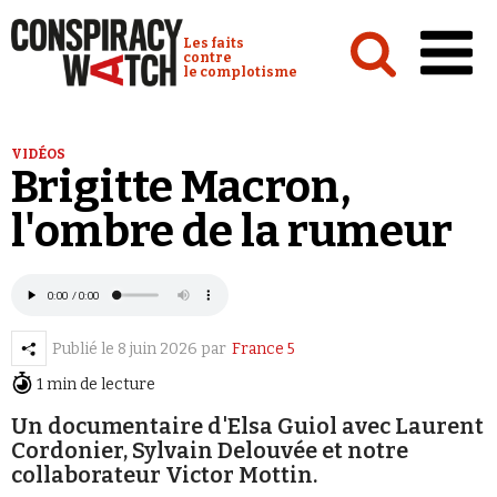
Cookies management panel
Conspiracy Watch :
Les faits
contre
le complotisme
Accueil
VIDÉOS
Brigitte Macron,
Analyses
l'ombre de la rumeur
Conspipédia
Vidéos
Émissions
Publié le
8 juin 2026
par
France 5
Revues de presse
1 min de lecture
Un documentaire d'Elsa Guiol avec Laurent
Cordonier, Sylvain Delouvée et notre
collaborateur Victor Mottin.
Newsletter