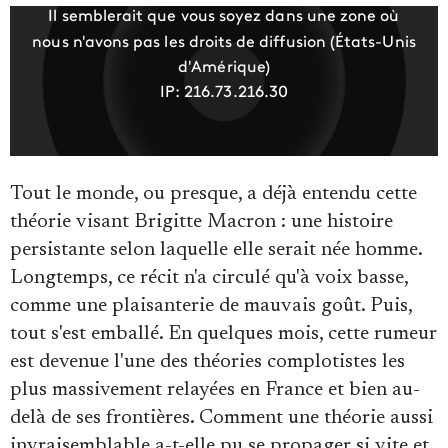
Faire un don
Tout le monde, ou presque, a déjà entendu cette
théorie visant Brigitte Macron : une histoire
persistante selon laquelle elle serait née homme.
Longtemps, ce récit n'a circulé qu'à voix basse,
Demander à Vera
comme une plaisanterie de mauvais goût. Puis,
tout s'est emballé. En quelques mois, cette rumeur
est devenue l'une des théories complotistes les
plus massivement relayées en France et bien au-
delà de ses frontières. Comment une théorie aussi
invraisemblable a-t-elle pu se propager si vite et