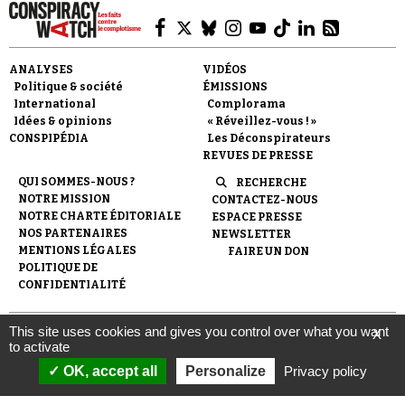
ANALYSES
VIDÉOS
Politique & société
ÉMISSIONS
International
Complorama
Idées & opinions
« Réveillez-vous ! »
CONSPIPÉDIA
Les Déconspirateurs
REVUES DE PRESSE
QUI SOMMES-NOUS ?
RECHERCHE
NOTRE MISSION
CONTACTEZ-NOUS
NOTRE CHARTE ÉDITORIALE
ESPACE PRESSE
NOS PARTENAIRES
NEWSLETTER
MENTIONS LÉGALES
FAIRE UN DON
POLITIQUE DE
CONFIDENTIALITÉ
This site uses cookies and gives you control over what you want
X
© 2007-
2026
Conspiracy Watch
| Une réalisation de
to activate
l'Observatoire du conspirationnisme (association loi de 1901) avec
le soutien de la Fondation pour la Mémoire de la Shoah.
OK, accept all
Personalize
Privacy policy