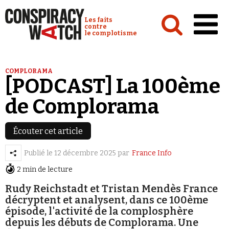
Cookies management panel
Conspiracy Watch :
Les faits
contre
le complotisme
Accueil
COMPLORAMA
[PODCAST] La 100ème
Analyses
de Complorama
Conspipédia
Vidéos
Écouter cet article
Émissions
Publié le
12 décembre 2025
par
France Info
Revues de presse
2 min de lecture
Rudy Reichstadt et Tristan Mendès France
décryptent et analysent, dans ce 100ème
épisode, l'activité de la complosphère
depuis les débuts de Complorama. Une
Newsletter