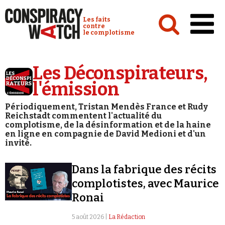
Cookies management panel
Conspiracy Watch :
Les faits
contre
le complotisme
Accueil
Les Déconspirateurs,
Analyses
l'émission
Conspipédia
Périodiquement, Tristan Mendès France et Rudy
Reichstadt commentent l'actualité du
Vidéos
complotisme, de la désinformation et de la haine
en ligne en compagnie de David Medioni et d'un
Émissions
invité.
Revues de presse
Dans la fabrique des récits
complotistes, avec Maurice
Ronai
5 août 2026 |
La Rédaction
Newsletter