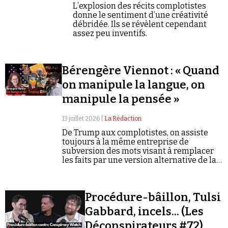
L’explosion des récits complotistes
donne le sentiment d’une créativité
débridée. Ils se révèlent cependant
assez peu inventifs.
Bérengère Viennot : « Quand
Faire un don
on manipule la langue, on
manipule la pensée »
13 juillet 2026 |
La Rédaction
De Trump aux complotistes, on assiste
toujours à la même entreprise de
subversion des mots visant à remplacer
Demander à Vera
les faits par une version alternative de la
réalité.
Procédure-bâillon, Tulsi
Gabbard, incels... (Les
Déconspirateurs #72)