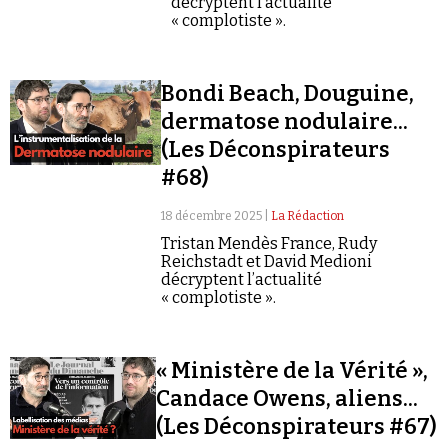
décryptent l’actualité
« complotiste ».
Bondi Beach, Douguine,
dermatose nodulaire...
(Les Déconspirateurs
#68)
18 décembre 2025 |
La Rédaction
Tristan Mendès France, Rudy
Reichstadt et David Medioni
décryptent l’actualité
« complotiste ».
« Ministère de la Vérité »,
Candace Owens, aliens...
(Les Déconspirateurs #67)