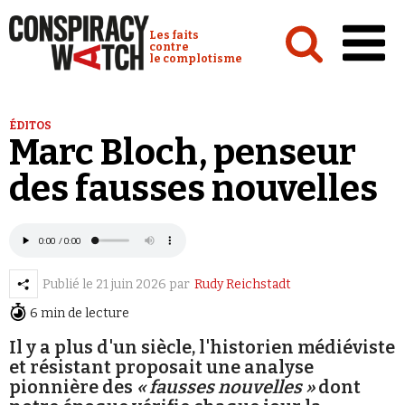
Cookies management panel
Conspiracy Watch :
Les faits
contre
le complotisme
Accueil
ÉDITOS
Marc Bloch, penseur
Analyses
des fausses nouvelles
Conspipédia
Vidéos
Émissions
Publié le
21 juin 2026
par
Rudy Reichstadt
Revues de presse
6 min de lecture
Il y a plus d'un siècle, l'historien médiéviste
et résistant proposait une analyse
pionnière des
« fausses nouvelles »
dont
Newsletter