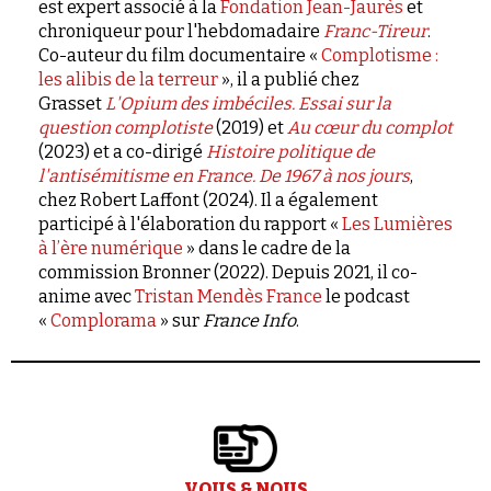
est expert associé à la
Fondation Jean-Jaurès
et
chroniqueur pour l'hebdomadaire
Franc-Tireur
.
Co-auteur du film documentaire «
Complotisme :
les alibis de la terreur
», il a publié chez
Grasset
L'Opium des imbéciles. Essai sur la
question complotiste
(2019) et
Au cœur du complot
(2023) et a co-dirigé
Histoire politique de
l'antisémitisme en France. De 1967 à nos jours
,
chez Robert Laffont (2024). Il a également
participé à l'élaboration du rapport «
Les Lumières
à l’ère numérique
» dans le cadre de la
commission Bronner (2022). Depuis 2021, il co-
anime avec
Tristan Mendès France
le podcast
«
Complorama
» sur
France Info
.
VOUS & NOUS