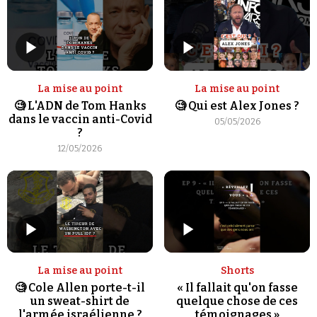
La mise au point
La mise au point
🧐 L'ADN de Tom Hanks
🧐 Qui est Alex Jones ?
dans le vaccin anti-Covid
05/05/2026
?
12/05/2026
La mise au point
Shorts
🧐 Cole Allen porte-t-il
« Il fallait qu'on fasse
un sweat-shirt de
quelque chose de ces
l'armée israélienne ?
témoignages »