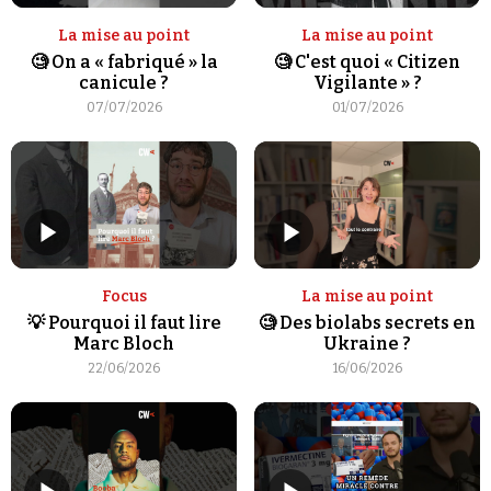
Se connecter
La mise au point
La mise au point
🧐 On a « fabriqué » la
🧐 C'est quoi « Citizen
canicule ?
Vigilante » ?
07/07/2026
01/07/2026
Focus
La mise au point
💡 Pourquoi il faut lire
🧐 Des biolabs secrets en
Marc Bloch
Ukraine ?
22/06/2026
16/06/2026