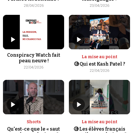
28/04/2026
23/04/2026
Conspiracy Watch fait
La mise au point
peau neuve !
🧐 Qui est Kash Patel ?
22/04/2026
22/04/2026
Shorts
La mise au point
Qu'est-ce que le « saut
🧐 Les élèves français