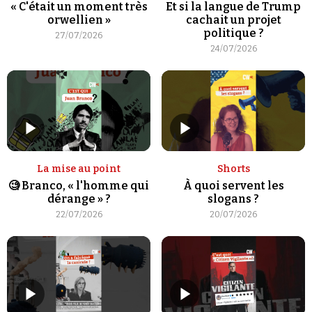
« C'était un moment très
Et si la langue de Trump
orwellien »
cachait un projet
politique ?
27/07/2026
24/07/2026
Faire un don
La mise au point
Shorts
🧐 Branco, « l'homme qui
À quoi servent les
dérange » ?
slogans ?
Demander à Vera
22/07/2026
20/07/2026