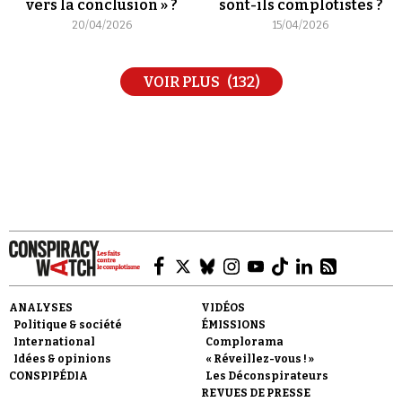
vers la conclusion » ?
sont-ils complotistes ?
20/04/2026
15/04/2026
VOIR PLUS
(132)
ANALYSES
VIDÉOS
Politique & société
ÉMISSIONS
International
Complorama
Idées & opinions
« Réveillez-vous ! »
CONSPIPÉDIA
Les Déconspirateurs
REVUES DE PRESSE