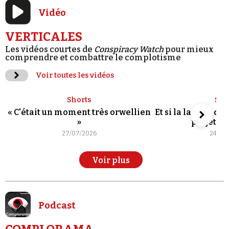
Vidéo
VERTICALES
Les vidéos courtes de
Conspiracy Watch
pour mieux
comprendre et combattre le complotisme
Voir toutes les vidéos
Shorts
Sho
« C'était un moment très orwellien
Et si la langue de
»
projet po
27/07/2026
24/07
Voir plus
Podcast