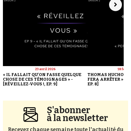
23 avril 2026
18 févri
« IL FALLAIT QU'ON FASSE QUELQUE
THOMAS HUCHON : 
CHOSE DE CES TÉMOIGNAGES » -
FERA ARRÊTER » - [
[RÉVEILLEZ-VOUS !, EP. 9]
EP. 8]
S'abonner
à la newsletter
Recevez chaque semaine toute l'actualité du