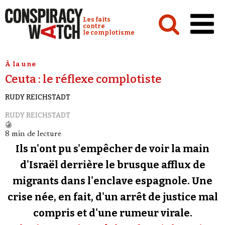
Cookies management panel
Conspiracy Watch :
Les faits
contre
le complotisme
Accueil
À la une
Ceuta : le réflexe complotiste
Analyses
RUDY REICHSTADT
Conspipédia
RUDY REICHSTADT
Vidéos
8 min de lecture
Émissions
Ils n'ont pu s'empêcher de voir la main
Revues de presse
d'Israël derrière le brusque afflux de
migrants dans l'enclave espagnole. Une
Newsletter
crise née, en fait, d'un arrêt de justice mal
Faire un don
compris et d'une rumeur virale.
Demander à Vera