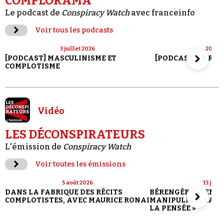
COMPLORAMA
Le podcast de
Conspiracy Watch
avec franceinfo
Voir tous les podcasts
3 juillet 2026
20 jui
[PODCAST] MASCULINISME ET
[PODCAST] LE RET
COMPLOTISME
Vidéo
LES DÉCONSPIRATEURS
L'émission de
Conspiracy Watch
Voir toutes les émissions
5 août 2026
13 juill
DANS LA FABRIQUE DES RÉCITS
BÉRENGÈRE VIENN
COMPLOTISTES, AVEC MAURICE RONAI
MANIPULE LA LANG
LA PENSÉE »