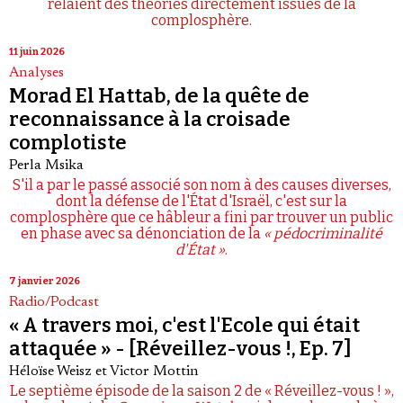
relaient des théories directement issues de la
complosphère.
11 juin 2026
Analyses
Morad El Hattab, de la quête de
reconnaissance à la croisade
complotiste
Perla Msika
S'il a par le passé associé son nom à des causes diverses,
dont la défense de l'État d'Israël, c'est sur la
complosphère que ce hâbleur a fini par trouver un public
en phase avec sa dénonciation de la
« pédocriminalité
d'État »
.
7 janvier 2026
Radio/Podcast
« A travers moi, c'est l'Ecole qui était
attaquée » - [Réveillez-vous !, Ep. 7]
Héloïse Weisz
et
Victor Mottin
Le septième épisode de la saison 2 de « Réveillez-vous ! »,