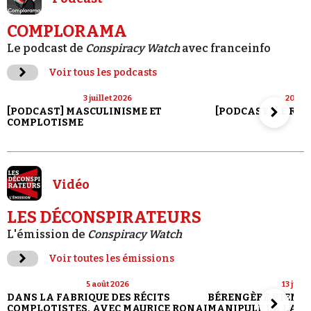
COMPLORAMA
Le podcast de
Conspiracy Watch
avec franceinfo
Voir tous les podcasts
3 juillet 2026
20 jui
[PODCAST] MASCULINISME ET
[PODCAST] LE RET
COMPLOTISME
Vidéo
LES DÉCONSPIRATEURS
L'émission de
Conspiracy Watch
Voir toutes les émissions
5 août 2026
13 juill
DANS LA FABRIQUE DES RÉCITS
BÉRENGÈRE VIENN
COMPLOTISTES, AVEC MAURICE RONAI
MANIPULE LA LANG