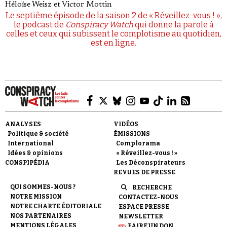
Héloïse Weisz
et
Victor Mottin
Le septième épisode de la saison 2 de « Réveillez-vous ! »,
le podcast de
Conspiracy Watch
qui donne la parole à
celles et ceux qui subissent le complotisme au quotidien,
est en ligne.
ANALYSES
VIDÉOS
Politique & société
ÉMISSIONS
International
Complorama
Idées & opinions
« Réveillez-vous ! »
CONSPIPÉDIA
Les Déconspirateurs
REVUES DE PRESSE
QUI SOMMES-NOUS ?
RECHERCHE
NOTRE MISSION
CONTACTEZ-NOUS
NOTRE CHARTE ÉDITORIALE
ESPACE PRESSE
NOS PARTENAIRES
NEWSLETTER
MENTIONS LÉGALES
FAIRE UN DON