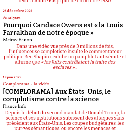
texte d'André Kaspi publié en octobre 1980.
25 décembre 2025
Analyses
Pourquoi Candace Owens est « la Louis
Farrakhan de notre époque »
Meirav Banon
Dans une vidéo vue près de 3 millions de fois,
l'influenceuse complotiste insulte le commentateur
politique Ben Shapiro, exhibe un pamphlet antisémite et
affirme que
« les Juifs contrôlaient la traite des
esclaves »
...
18 juin 2025
Complorama - la vidéo
[COMPLORAMA] Aux États-Unis, le
complotisme contre la science
France Info
Depuis le début du second mandat de Donald Trump, la
science et ses institutions subissent des attaques sans
précédent aux États-Unis. Les coupes budgétaires, les
purges sémantiques, ou encore les menaces et