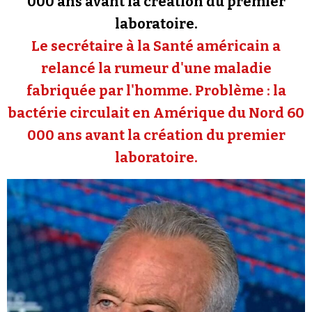
000 ans avant la création du premier
Se connecter
laboratoire.
Le secrétaire à la Santé américain a
relancé la rumeur d'une maladie
fabriquée par l'homme. Problème : la
bactérie circulait en Amérique du Nord 60
000 ans avant la création du premier
laboratoire.