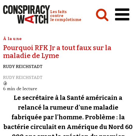
Cookies management panel
Conspiracy Watch :
Les faits
contre
le complotisme
Accueil
À la une
Pourquoi RFK Jr a tout faux sur la
Analyses
maladie de Lyme
Conspipédia
RUDY REICHSTADT
Vidéos
RUDY REICHSTADT
Émissions
6 min de lecture
Revues de presse
Le secrétaire à la Santé américain a
relancé la rumeur d'une maladie
Newsletter
fabriquée par l'homme. Problème : la
Faire un don
bactérie circulait en Amérique du Nord 60
Demander à Vera