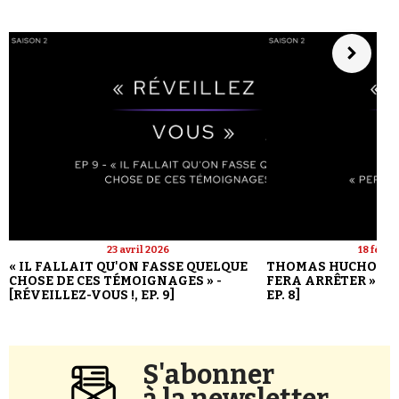
23 avril 2026
18 févri
« IL FALLAIT QU'ON FASSE QUELQUE
THOMAS HUCHON : 
CHOSE DE CES TÉMOIGNAGES » -
FERA ARRÊTER » - [
[RÉVEILLEZ-VOUS !, EP. 9]
EP. 8]
S'abonner