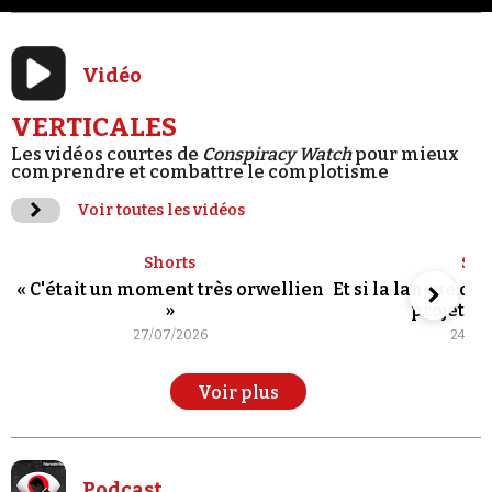
Vidéo
VERTICALES
Les vidéos courtes de
Conspiracy Watch
pour mieux
comprendre et combattre le complotisme
Voir toutes les vidéos
Shorts
Sho
« C'était un moment très orwellien
Et si la langue de
»
projet po
27/07/2026
24/07
Voir plus
Podcast