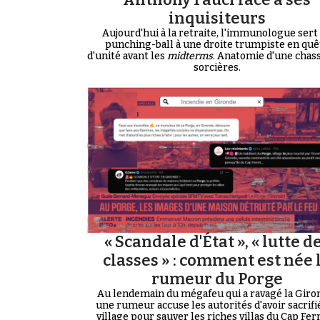
inquisiteurs
Aujourd'hui à la retraite, l'immunologue sert
punching-ball à une droite trumpiste en quê
d'unité avant les
midterms
. Anatomie d'une chas
sorcières.
« Scandale d'État », « lutte d
classes » : comment est née 
rumeur du Porge
Au lendemain du mégafeu qui a ravagé la Giro
une rumeur accuse les autorités d'avoir sacrifi
village pour sauver les riches villas du Cap Ferre