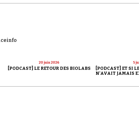
nceinfo
20 juin 2026
5 j
[PODCAST] LE RETOUR DES BIOLABS
[PODCAST] ET SI 
N'AVAIT JAMAIS E