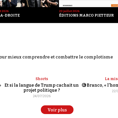
et 2026
20 juillet 2026
A-DROITE
ÉDITIONS MARCO PIETTEUR
our mieux comprendre et combattre le complotisme
Shorts
La mis
»
Et si la langue de Trump cachait un
🧐 Branco, « l'h
projet politique ?
22/
24/07/2026
Voir plus