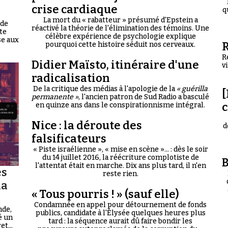
crise cardiaque
q
La mort du « rabatteur » présumé d'Epstein a
 de
réactivé la théorie de l'élimination des témoins. Une
te
célèbre expérience de psychologie explique
se aux
R
pourquoi cette histoire séduit nos cerveaux.
R
Didier Maïsto, itinéraire d'une
v
radicalisation
De la critique des médias à l'apologie de la
« guérilla
[
permanente »
, l'ancien patron de Sud Radio a basculé
en quinze ans dans le conspirationnisme intégral.
Nice : la déroute des
d
falsificateurs
« Piste israélienne », « mise en scène »... : dès le soir
du 14 juillet 2016, la réécriture complotiste de
B
l'attentat était en marche. Dix ans plus tard, il n'en
es
reste rien.
la
« Tous pourris ! » (sauf elle)
Condamnée en appel pour détournement de fonds
nde,
publics, candidate à l'Élysée quelques heures plus
é un
tard : la séquence aurait dû faire bondir les
t...