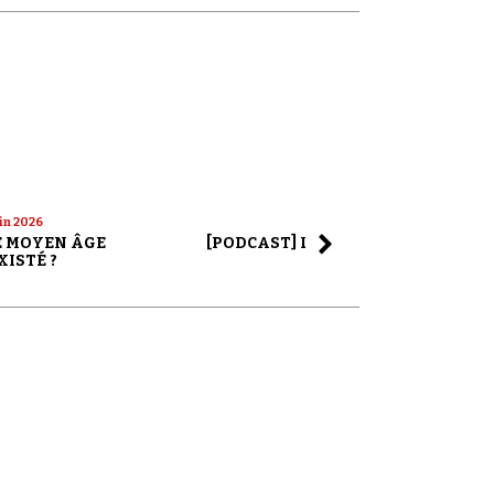
uin 2026
22 mai 2026
LE MOYEN ÂGE
[PODCAST] LA SAGA ALEX JONES
XISTÉ ?