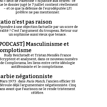
Ni « délit de Palestine » ni justice aux ordres : ce
ue le dossier jugé le 7 juillet contient réellement
– et ce que la défense de l'eurodéputée LFI
préfère ne pas mentionner.
atio n'est pas raison
épondre à une objection factuelle par un score de
iralité ? C'est l'argument du troupeau. Retour sur
un sophisme aussi vieux que tenace.
PODCAST] Masculinisme et
complotisme
Rudy Reichstadt et Tristan Mendès France
écryptent et analysent, dans ce nouveau numéro
de Complorama, les liens entre cette idéologie
antiféministe et le complotisme.
arbie négationniste
Mars 1973 : dans
Paris Match
, l'ancien officier SS
déroule déjà l'argumentaire négationniste. Cinq
ans avant que Faurisson ne le rende tristement
célèbre.