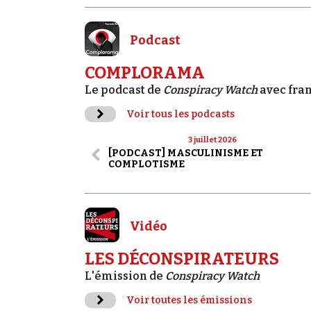
Podcast
COMPLORAMA
Le podcast de
Conspiracy Watch
avec fra
Voir tous les podcasts
3 juillet 2026
[PODCAST] MASCULINISME ET
COMPLOTISME
Vidéo
LES DÉCONSPIRATEURS
L'émission de
Conspiracy Watch
Voir toutes les émissions