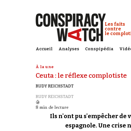
Cookies management panel
Conspiracy
Les faits
contre
le complo
Accueil
Analyses
Conspipédia
Vidé
À la une
Ceuta : le réflexe complotiste
RUDY REICHSTADT
RUDY REICHSTADT
8 min de lecture
Ils n'ont pu s'empêcher de v
espagnole. Une crise né