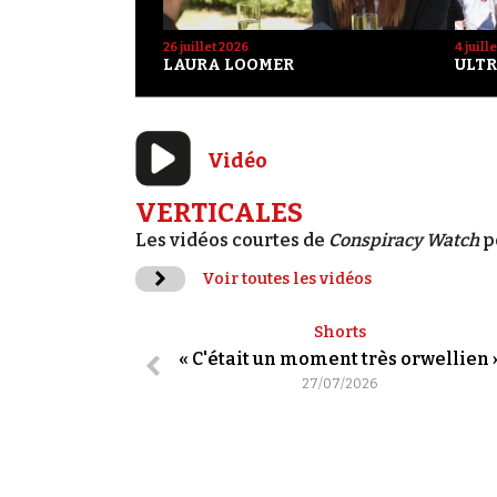
26 juillet 2026
4 juill
LAURA LOOMER
ULTR
Vidéo
VERTICALES
Les vidéos courtes de
Conspiracy Watch
p
Voir toutes les vidéos
Shorts
« C'était un moment très orwellien 
27/07/2026