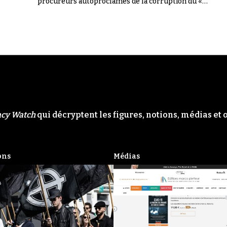
procureurs autoproclamés de la corruption du «
Système ». Il n'en a rien été.
acy Watch
qui décryptent les figures, notions, médias et 
ons
Médias