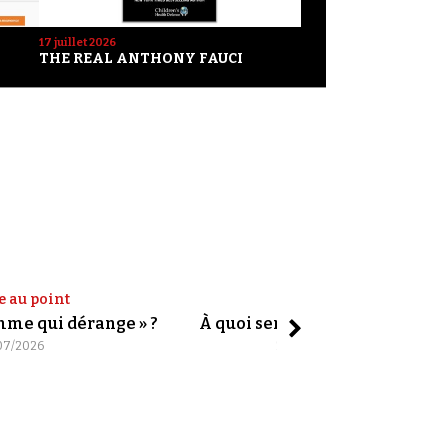
17 juillet 2026
THE REAL ANTHONY FAUCI
e au point
Shorts
omme qui dérange » ?
À quoi servent les slogans ?
07/2026
20/07/2026