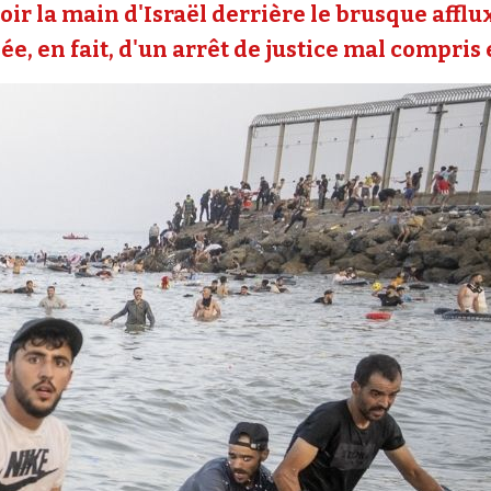
oir la main d'Israël derrière le brusque affl
e, en fait, d'un arrêt de justice mal compris