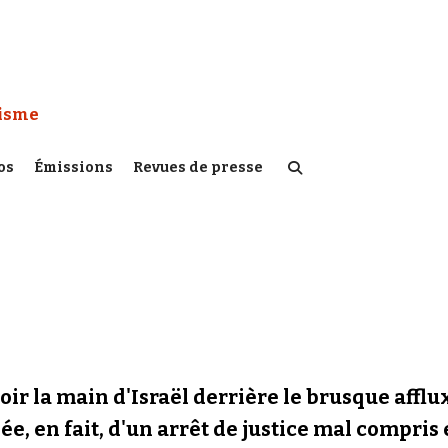
 Watch :
tisme
os
Émissions
Revues de presse
oir la main d'Israël derrière le brusque affl
e, en fait, d'un arrêt de justice mal compris