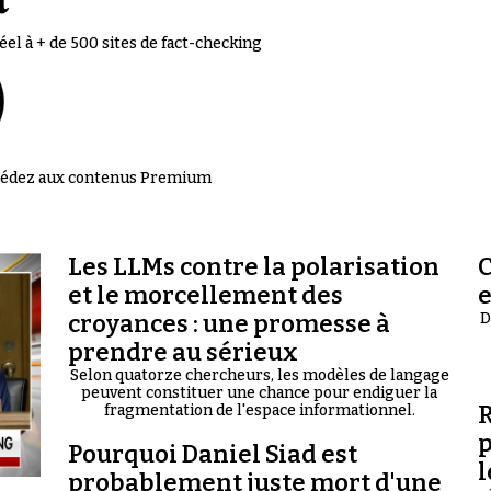
el à + de 500 sites de fact-checking
accédez aux contenus Premium
Les LLMs contre la polarisation
C
et le morcellement des
croyances : une promesse à
D
prendre au sérieux
Selon quatorze chercheurs, les modèles de langage
peuvent constituer une chance pour endiguer la
R
fragmentation de l'espace informationnel.
p
Pourquoi Daniel Siad est
l
probablement juste mort d'une