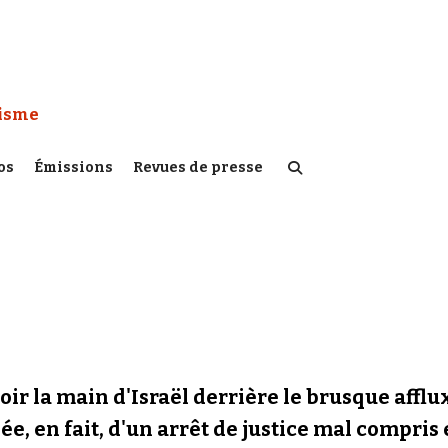
 Watch :
tisme
os
Émissions
Revues de presse
oir la main d'Israël derrière le brusque affl
e, en fait, d'un arrêt de justice mal compris