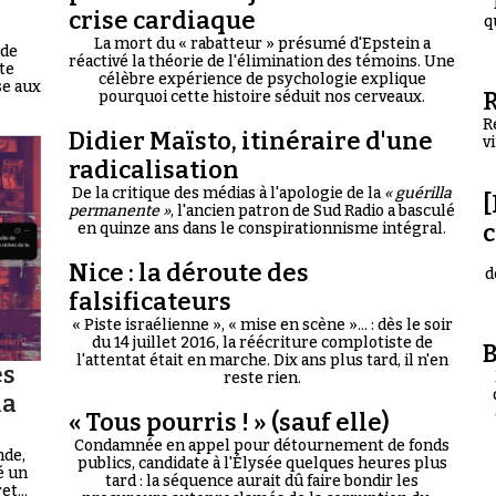
crise cardiaque
q
La mort du « rabatteur » présumé d'Epstein a
 de
réactivé la théorie de l'élimination des témoins. Une
te
célèbre expérience de psychologie explique
se aux
R
pourquoi cette histoire séduit nos cerveaux.
R
Didier Maïsto, itinéraire d'une
v
radicalisation
De la critique des médias à l'apologie de la
« guérilla
[
permanente »
, l'ancien patron de Sud Radio a basculé
en quinze ans dans le conspirationnisme intégral.
Nice : la déroute des
d
falsificateurs
« Piste israélienne », « mise en scène »... : dès le soir
du 14 juillet 2016, la réécriture complotiste de
B
l'attentat était en marche. Dix ans plus tard, il n'en
es
reste rien.
la
« Tous pourris ! » (sauf elle)
Condamnée en appel pour détournement de fonds
nde,
publics, candidate à l'Élysée quelques heures plus
é un
tard : la séquence aurait dû faire bondir les
t...