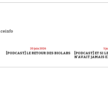
nceinfo
20 juin 2026
5 j
[PODCAST] LE RETOUR DES BIOLABS
[PODCAST] ET SI 
N'AVAIT JAMAIS E