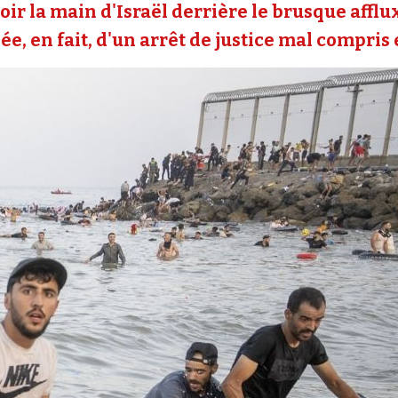
oir la main d'Israël derrière le brusque affl
e, en fait, d'un arrêt de justice mal compris