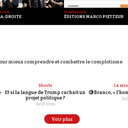
et 2026
20 juillet 2026
A-DROITE
ÉDITIONS MARCO PIETTEUR
our mieux comprendre et combattre le complotisme
Shorts
La mis
»
Et si la langue de Trump cachait un
🧐 Branco, « l'h
projet politique ?
22/
24/07/2026
Voir plus