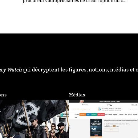
procureurs autoproclamés de la corruption du «
Système ». Il n'en a rien été.
acy Watch
qui décryptent les figures, notions, médias et 
ons
Médias