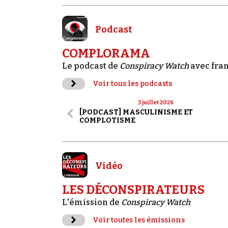
Podcast
COMPLORAMA
Le podcast de
Conspiracy Watch
avec fra
Voir tous les podcasts
3 juillet 2026
[PODCAST] MASCULINISME ET
COMPLOTISME
Vidéo
LES DÉCONSPIRATEURS
L'émission de
Conspiracy Watch
Voir toutes les émissions