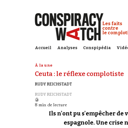
Cookies management panel
Conspiracy
Les faits
contre
le complo
Accueil
Analyses
Conspipédia
Vidé
À la une
Ceuta : le réflexe complotiste
RUDY REICHSTADT
RUDY REICHSTADT
8 min de lecture
Ils n'ont pu s'empêcher de v
espagnole. Une crise né