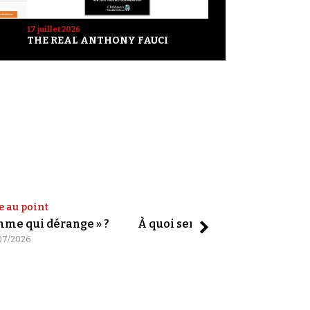
17 juillet 2026
THE REAL ANTHONY FAUCI
e au point
Shorts
omme qui dérange » ?
À quoi servent les slogans ?
07/2026
20/07/2026