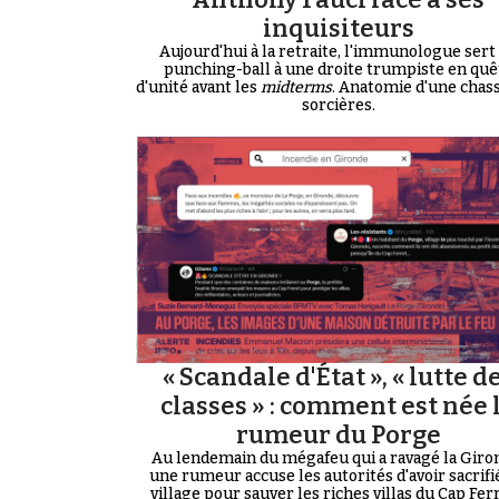
inquisiteurs
Aujourd'hui à la retraite, l'immunologue sert
punching-ball à une droite trumpiste en quê
d'unité avant les
midterms
. Anatomie d'une chas
sorcières.
« Scandale d'État », « lutte d
classes » : comment est née 
rumeur du Porge
Au lendemain du mégafeu qui a ravagé la Giro
une rumeur accuse les autorités d'avoir sacrifi
village pour sauver les riches villas du Cap Ferre