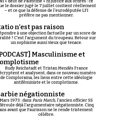
Ni « délit de Palestine » ni justice aux ordres : ce
ue le dossier jugé le 7 juillet contient réellement
– et ce que la défense de l'eurodéputée LFI
préfère ne pas mentionner.
atio n'est pas raison
épondre à une objection factuelle par un score de
iralité ? C'est l'argument du troupeau. Retour sur
un sophisme aussi vieux que tenace.
PODCAST] Masculinisme et
complotisme
Rudy Reichstadt et Tristan Mendès France
écryptent et analysent, dans ce nouveau numéro
de Complorama, les liens entre cette idéologie
antiféministe et le complotisme.
arbie négationniste
Mars 1973 : dans
Paris Match
, l'ancien officier SS
déroule déjà l'argumentaire négationniste. Cinq
ans avant que Faurisson ne le rende tristement
célèbre.