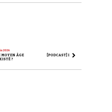
uin 2026
22 mai 2026
LE MOYEN ÂGE
[PODCAST] LA SAGA ALEX JONES
XISTÉ ?