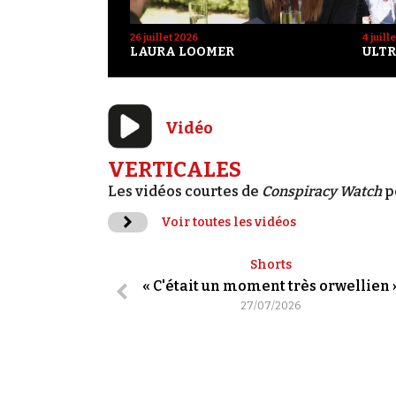
26 juillet 2026
4 juill
LAURA LOOMER
ULTR
Vidéo
VERTICALES
Les vidéos courtes de
Conspiracy Watch
p
Voir toutes les vidéos
Shorts
« C'était un moment très orwellien 
27/07/2026