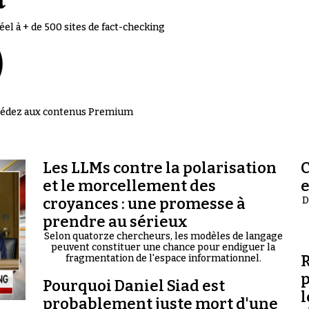
el à + de 500 sites de fact-checking
accédez aux contenus Premium
Les LLMs contre la polarisation
C
et le morcellement des
croyances : une promesse à
D
prendre au sérieux
Selon quatorze chercheurs, les modèles de langage
peuvent constituer une chance pour endiguer la
R
fragmentation de l'espace informationnel.
p
Pourquoi Daniel Siad est
l
probablement juste mort d'une