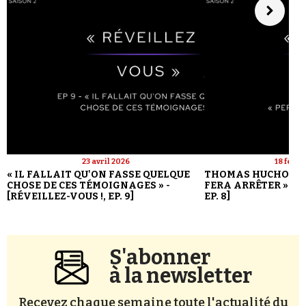
23 avril 2026
18 févri
« IL FALLAIT QU'ON FASSE QUELQUE
THOMAS HUCHON : 
CHOSE DE CES TÉMOIGNAGES » -
FERA ARRÊTER » - [
[RÉVEILLEZ-VOUS !, EP. 9]
EP. 8]
S'abonner
à la newsletter
Recevez chaque semaine toute l'actualité du