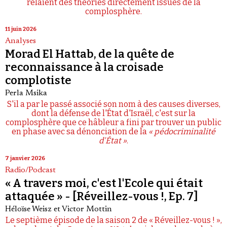
relaient des théories directement issues de la
complosphère.
11 juin 2026
Analyses
Morad El Hattab, de la quête de
reconnaissance à la croisade
complotiste
Perla Msika
S'il a par le passé associé son nom à des causes diverses,
dont la défense de l'État d'Israël, c'est sur la
complosphère que ce hâbleur a fini par trouver un public
en phase avec sa dénonciation de la
« pédocriminalité
d'État »
.
7 janvier 2026
Radio/Podcast
« A travers moi, c'est l'Ecole qui était
attaquée » - [Réveillez-vous !, Ep. 7]
Héloïse Weisz
et
Victor Mottin
Le septième épisode de la saison 2 de « Réveillez-vous ! »,