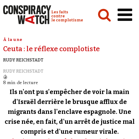
Cookies management panel
Conspiracy Watch :
Les faits
contre
le complotisme
Accueil
À la une
Ceuta : le réflexe complotiste
Analyses
RUDY REICHSTADT
Conspipédia
RUDY REICHSTADT
Vidéos
8 min de lecture
Émissions
Ils n'ont pu s'empêcher de voir la main
Revues de presse
d'Israël derrière le brusque afflux de
migrants dans l'enclave espagnole. Une
Newsletter
crise née, en fait, d'un arrêt de justice mal
Faire un don
compris et d'une rumeur virale.
Demander à Vera