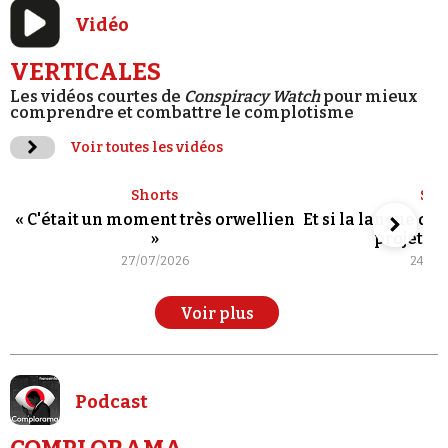
Vidéo
VERTICALES
Les vidéos courtes de
Conspiracy Watch
pour mieux
comprendre et combattre le complotisme
Voir toutes les vidéos
Shorts
Sho
« C'était un moment très orwellien
Et si la langue de
»
projet po
27/07/2026
24/07
Voir plus
Podcast