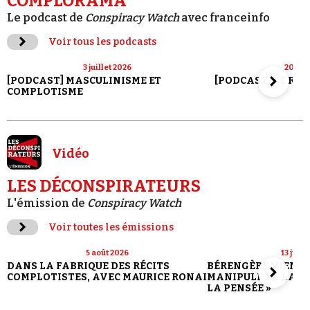
COMPLORAMA
Le podcast de
Conspiracy Watch
avec franceinfo
Voir tous les podcasts
3 juillet 2026
20 jui
[PODCAST] MASCULINISME ET
[PODCAST] LE RET
COMPLOTISME
Vidéo
LES DÉCONSPIRATEURS
L'émission de
Conspiracy Watch
Voir toutes les émissions
5 août 2026
13 juill
DANS LA FABRIQUE DES RÉCITS
BÉRENGÈRE VIENN
COMPLOTISTES, AVEC MAURICE RONAI
MANIPULE LA LANG
LA PENSÉE »