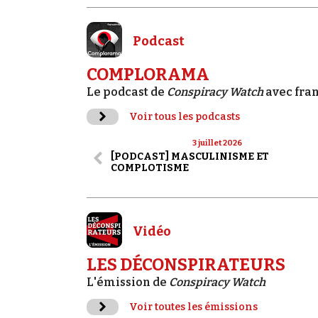
Podcast
COMPLORAMA
Le podcast de
Conspiracy Watch
avec fra
Voir tous les podcasts
3 juillet 2026
[PODCAST] MASCULINISME ET
COMPLOTISME
Vidéo
LES DÉCONSPIRATEURS
L'émission de
Conspiracy Watch
Voir toutes les émissions