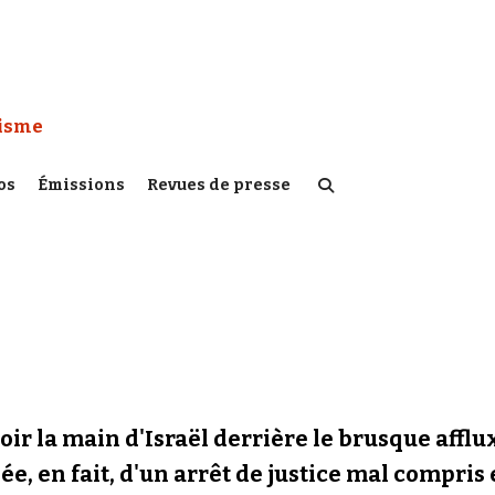
 Watch :
tisme
os
Émissions
Revues de presse
oir la main d'Israël derrière le brusque affl
e, en fait, d'un arrêt de justice mal compris