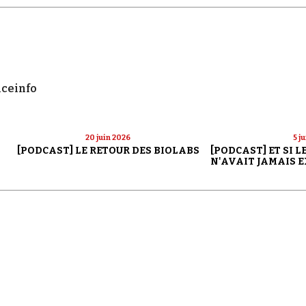
nceinfo
20 juin 2026
5 j
[PODCAST] LE RETOUR DES BIOLABS
[PODCAST] ET SI 
N'AVAIT JAMAIS E