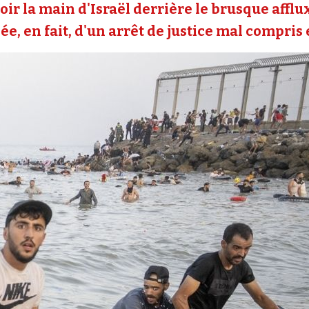
oir la main d'Israël derrière le brusque affl
e, en fait, d'un arrêt de justice mal compris