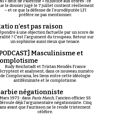
Ni « délit de Palestine » ni justice aux ordres : ce
ue le dossier jugé le 7 juillet contient réellement
– et ce que la défense de l'eurodéputée LFI
préfère ne pas mentionner.
atio n'est pas raison
épondre à une objection factuelle par un score de
iralité ? C'est l'argument du troupeau. Retour sur
un sophisme aussi vieux que tenace.
PODCAST] Masculinisme et
complotisme
Rudy Reichstadt et Tristan Mendès France
écryptent et analysent, dans ce nouveau numéro
de Complorama, les liens entre cette idéologie
antiféministe et le complotisme.
arbie négationniste
Mars 1973 : dans
Paris Match
, l'ancien officier SS
déroule déjà l'argumentaire négationniste. Cinq
ans avant que Faurisson ne le rende tristement
célèbre.