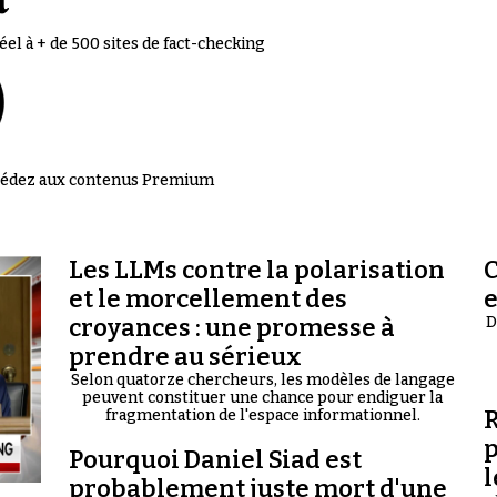
el à + de 500 sites de fact-checking
accédez aux contenus Premium
Les LLMs contre la polarisation
C
et le morcellement des
croyances : une promesse à
D
prendre au sérieux
Selon quatorze chercheurs, les modèles de langage
peuvent constituer une chance pour endiguer la
R
fragmentation de l'espace informationnel.
p
Pourquoi Daniel Siad est
l
probablement juste mort d'une