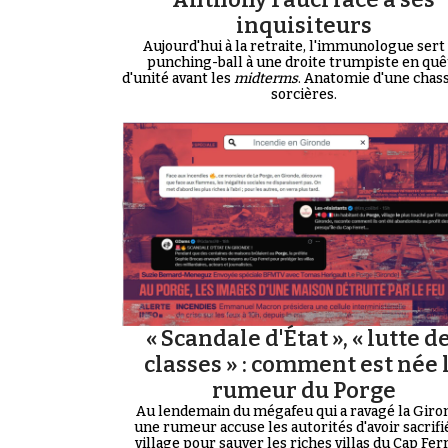
inquisiteurs
Aujourd'hui à la retraite, l'immunologue sert
punching-ball à une droite trumpiste en quê
d'unité avant les
midterms
. Anatomie d'une chas
sorcières.
« Scandale d'État », « lutte d
classes » : comment est née 
rumeur du Porge
Au lendemain du mégafeu qui a ravagé la Giro
une rumeur accuse les autorités d'avoir sacrifi
village pour sauver les riches villas du Cap Ferre