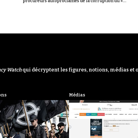
procureurs autoproclamés de la corruption du «
Système ». Il n'en a rien été.
acy Watch
qui décryptent les figures, notions, médias et 
ons
Médias