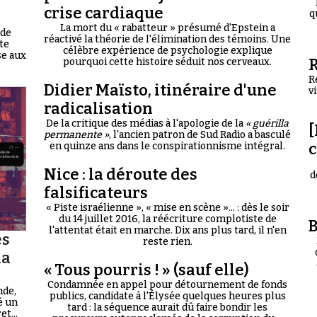
crise cardiaque
q
La mort du « rabatteur » présumé d'Epstein a
 de
réactivé la théorie de l'élimination des témoins. Une
te
célèbre expérience de psychologie explique
se aux
R
pourquoi cette histoire séduit nos cerveaux.
R
Didier Maïsto, itinéraire d'une
v
radicalisation
De la critique des médias à l'apologie de la
« guérilla
[
permanente »
, l'ancien patron de Sud Radio a basculé
en quinze ans dans le conspirationnisme intégral.
Nice : la déroute des
d
falsificateurs
« Piste israélienne », « mise en scène »... : dès le soir
du 14 juillet 2016, la réécriture complotiste de
B
l'attentat était en marche. Dix ans plus tard, il n'en
es
reste rien.
la
« Tous pourris ! » (sauf elle)
Condamnée en appel pour détournement de fonds
nde,
publics, candidate à l'Élysée quelques heures plus
é un
tard : la séquence aurait dû faire bondir les
t...