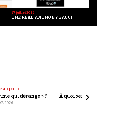
17 juillet 2026
THE REAL ANTHONY FAUCI
e au point
Shorts
omme qui dérange » ?
À quoi servent les slogans ?
07/2026
20/07/2026