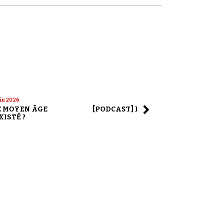
uin 2026
22 mai 2026
LE MOYEN ÂGE
[PODCAST] LA SAGA ALEX JONES
XISTÉ ?