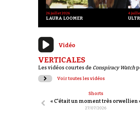
26 juillet 2026
4 juill
LAURA LOOMER
ULTR
Vidéo
VERTICALES
Les vidéos courtes de
Conspiracy Watch
p
Voir toutes les vidéos
Shorts
« C'était un moment très orwellien 
27/07/2026