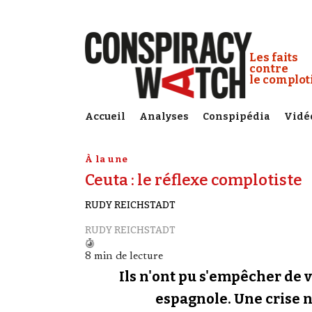
Cookies management panel
Conspiracy
Les faits
contre
le complo
Accueil
Analyses
Conspipédia
Vidé
À la une
Ceuta : le réflexe complotiste
RUDY REICHSTADT
RUDY REICHSTADT
8 min de lecture
Ils n'ont pu s'empêcher de v
espagnole. Une crise né