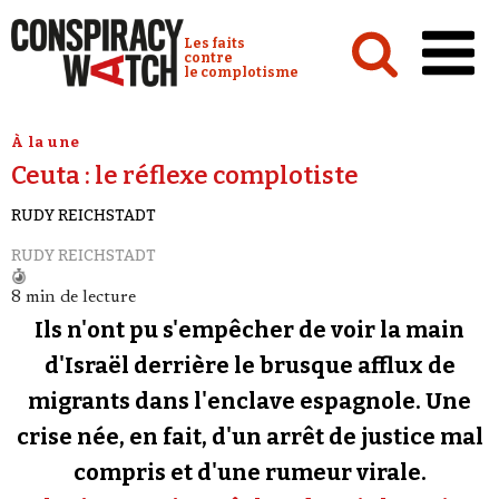
Cookies management panel
Conspiracy Watch :
Les faits
contre
le complotisme
Accueil
À la une
Ceuta : le réflexe complotiste
Analyses
RUDY REICHSTADT
Conspipédia
RUDY REICHSTADT
Vidéos
8 min de lecture
Émissions
Ils n'ont pu s'empêcher de voir la main
Revues de presse
d'Israël derrière le brusque afflux de
migrants dans l'enclave espagnole. Une
Newsletter
crise née, en fait, d'un arrêt de justice mal
Faire un don
compris et d'une rumeur virale.
Demander à Vera