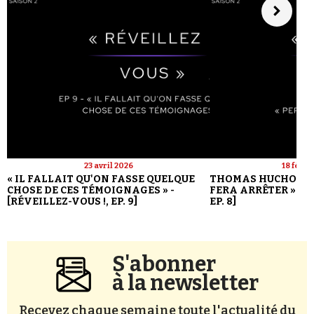
23 avril 2026
18 févri
« IL FALLAIT QU'ON FASSE QUELQUE
THOMAS HUCHON : 
CHOSE DE CES TÉMOIGNAGES » -
FERA ARRÊTER » - [
[RÉVEILLEZ-VOUS !, EP. 9]
EP. 8]
S'abonner
à la newsletter
Recevez chaque semaine toute l'actualité du