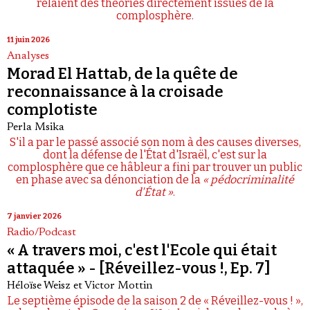
relaient des théories directement issues de la
complosphère.
11 juin 2026
Analyses
Morad El Hattab, de la quête de
reconnaissance à la croisade
complotiste
Perla Msika
S'il a par le passé associé son nom à des causes diverses,
dont la défense de l'État d'Israël, c'est sur la
complosphère que ce hâbleur a fini par trouver un public
en phase avec sa dénonciation de la
« pédocriminalité
d'État »
.
7 janvier 2026
Radio/Podcast
« A travers moi, c'est l'Ecole qui était
attaquée » - [Réveillez-vous !, Ep. 7]
Héloïse Weisz
et
Victor Mottin
Le septième épisode de la saison 2 de « Réveillez-vous ! »,