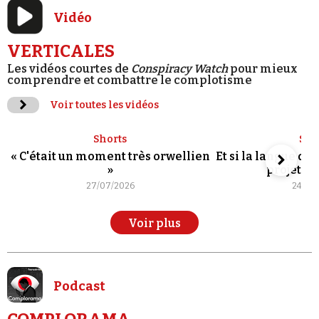
Vidéo
VERTICALES
Les vidéos courtes de
Conspiracy Watch
pour mieux
comprendre et combattre le complotisme
Voir toutes les vidéos
Shorts
Sho
« C'était un moment très orwellien
Et si la langue de
»
projet po
27/07/2026
24/07
Voir plus
Podcast