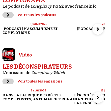
COMPLORAMA
Le podcast de
Conspiracy Watch
avec franceinfo
Voir tous les podcasts
3 juillet 2026
20 jui
[PODCAST] MASCULINISME ET
[PODCAST] LE RET
COMPLOTISME
Vidéo
LES DÉCONSPIRATEURS
L'émission de
Conspiracy Watch
Voir toutes les émissions
5 août 2026
13 juill
DANS LA FABRIQUE DES RÉCITS
BÉRENGÈRE VIENN
COMPLOTISTES, AVEC MAURICE RONAI
MANIPULE LA LANG
LA PENSÉE »