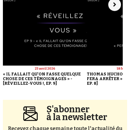
23 avril 2026
18 févri
« IL FALLAIT QU'ON FASSE QUELQUE
THOMAS HUCHON : 
CHOSE DE CES TÉMOIGNAGES » -
FERA ARRÊTER » - [
[RÉVEILLEZ-VOUS !, EP. 9]
EP. 8]
S'abonner
à la newsletter
Recevez chaque semaine toute l'actualité du