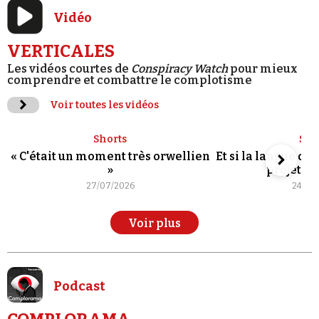
Vidéo
VERTICALES
Les vidéos courtes de
Conspiracy Watch
pour mieux
comprendre et combattre le complotisme
Voir toutes les vidéos
Shorts
Sho
« C'était un moment très orwellien
Et si la langue de
»
projet po
27/07/2026
24/07
Voir plus
Podcast