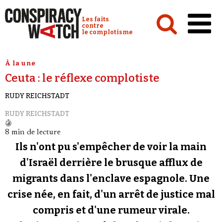
Cookies management panel
Conspiracy Watch :
Les faits
contre
le complotisme
Accueil
À la une
Ceuta : le réflexe complotiste
Analyses
RUDY REICHSTADT
Conspipédia
RUDY REICHSTADT
Vidéos
8 min de lecture
Émissions
Ils n'ont pu s'empêcher de voir la main
Revues de presse
d'Israël derrière le brusque afflux de
migrants dans l'enclave espagnole. Une
Newsletter
crise née, en fait, d'un arrêt de justice mal
Faire un don
compris et d'une rumeur virale.
Demander à Vera