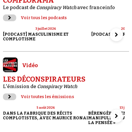
COMPLORAMA
Le podcast de
Conspiracy Watch
avec franceinfo
Voir tous les podcasts
3 juillet 2026
20 jui
[PODCAST] MASCULINISME ET
[PODCAST] LE RET
COMPLOTISME
Vidéo
LES DÉCONSPIRATEURS
L'émission de
Conspiracy Watch
Voir toutes les émissions
5 août 2026
13 juill
DANS LA FABRIQUE DES RÉCITS
BÉRENGÈRE VIENN
COMPLOTISTES, AVEC MAURICE RONAI
MANIPULE LA LANG
LA PENSÉE »