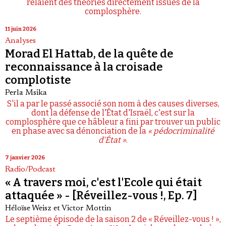
relaient des théories directement issues de la
complosphère.
11 juin 2026
Analyses
Morad El Hattab, de la quête de
reconnaissance à la croisade
complotiste
Perla Msika
S'il a par le passé associé son nom à des causes diverses,
dont la défense de l'État d'Israël, c'est sur la
complosphère que ce hâbleur a fini par trouver un public
en phase avec sa dénonciation de la
« pédocriminalité
d'État »
.
7 janvier 2026
Radio/Podcast
« A travers moi, c'est l'Ecole qui était
attaquée » - [Réveillez-vous !, Ep. 7]
Héloïse Weisz
et
Victor Mottin
Le septième épisode de la saison 2 de « Réveillez-vous ! »,