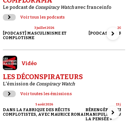
COMPLORAMA
Le podcast de
Conspiracy Watch
avec franceinfo
Voir tous les podcasts
3 juillet 2026
20 jui
[PODCAST] MASCULINISME ET
[PODCAST] LE RET
COMPLOTISME
Vidéo
LES DÉCONSPIRATEURS
L'émission de
Conspiracy Watch
Voir toutes les émissions
5 août 2026
13 juill
DANS LA FABRIQUE DES RÉCITS
BÉRENGÈRE VIENN
COMPLOTISTES, AVEC MAURICE RONAI
MANIPULE LA LANG
LA PENSÉE »