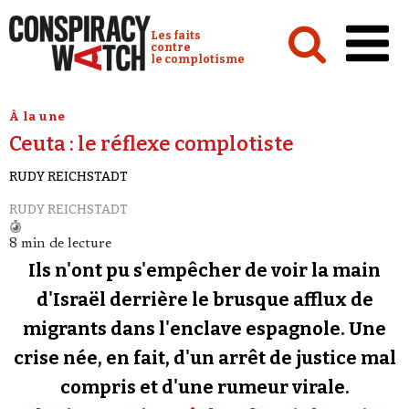
Cookies management panel
Conspiracy Watch :
Les faits
contre
le complotisme
Accueil
À la une
Ceuta : le réflexe complotiste
Analyses
RUDY REICHSTADT
Conspipédia
RUDY REICHSTADT
Vidéos
8 min de lecture
Émissions
Ils n'ont pu s'empêcher de voir la main
Revues de presse
d'Israël derrière le brusque afflux de
migrants dans l'enclave espagnole. Une
Newsletter
crise née, en fait, d'un arrêt de justice mal
Faire un don
compris et d'une rumeur virale.
Demander à Vera