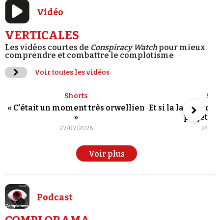
Vidéo
VERTICALES
Les vidéos courtes de
Conspiracy Watch
pour mieux
comprendre et combattre le complotisme
Voir toutes les vidéos
Shorts
Sho
« C'était un moment très orwellien
Et si la langue de
»
projet po
27/07/2026
24/07
Voir plus
Podcast