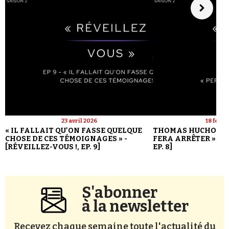
23 avril 2026
18 févri
« IL FALLAIT QU'ON FASSE QUELQUE
THOMAS HUCHON : 
CHOSE DE CES TÉMOIGNAGES » -
FERA ARRÊTER » - [
[RÉVEILLEZ-VOUS !, EP. 9]
EP. 8]
S'abonner
à la newsletter
Recevez chaque semaine toute l'actualité du