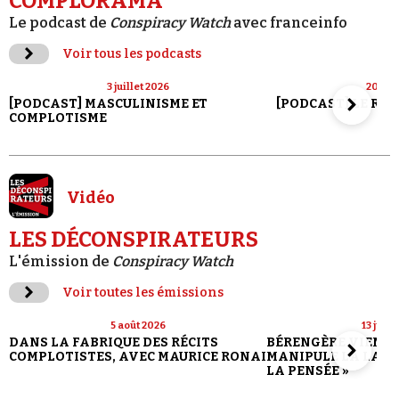
COMPLORAMA
Le podcast de
Conspiracy Watch
avec franceinfo
Voir tous les podcasts
3 juillet 2026
20 jui
[PODCAST] MASCULINISME ET
[PODCAST] LE RET
COMPLOTISME
Vidéo
LES DÉCONSPIRATEURS
L'émission de
Conspiracy Watch
Voir toutes les émissions
5 août 2026
13 juill
DANS LA FABRIQUE DES RÉCITS
BÉRENGÈRE VIENN
COMPLOTISTES, AVEC MAURICE RONAI
MANIPULE LA LANG
LA PENSÉE »