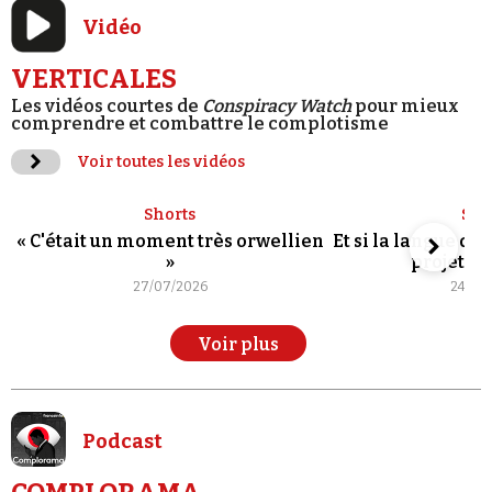
Vidéo
VERTICALES
Les vidéos courtes de
Conspiracy Watch
pour mieux
comprendre et combattre le complotisme
Voir toutes les vidéos
Shorts
Sho
« C'était un moment très orwellien
Et si la langue de
»
projet po
27/07/2026
24/07
Voir plus
Podcast