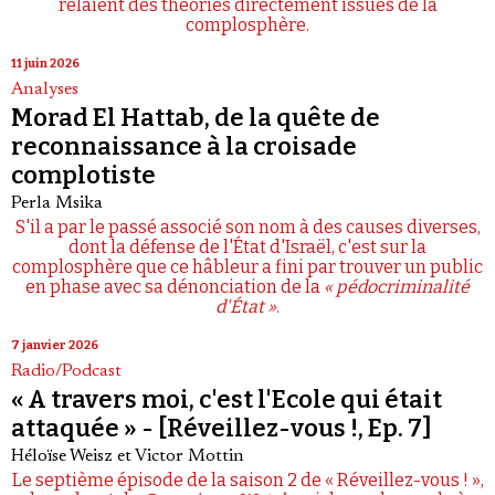
relaient des théories directement issues de la
complosphère.
11 juin 2026
Analyses
Morad El Hattab, de la quête de
reconnaissance à la croisade
complotiste
Perla Msika
S'il a par le passé associé son nom à des causes diverses,
dont la défense de l'État d'Israël, c'est sur la
complosphère que ce hâbleur a fini par trouver un public
en phase avec sa dénonciation de la
« pédocriminalité
d'État »
.
7 janvier 2026
Radio/Podcast
« A travers moi, c'est l'Ecole qui était
attaquée » - [Réveillez-vous !, Ep. 7]
Héloïse Weisz
et
Victor Mottin
Le septième épisode de la saison 2 de « Réveillez-vous ! »,