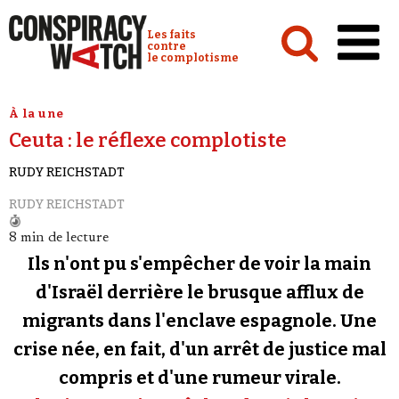
Cookies management panel
Conspiracy Watch :
Les faits
contre
le complotisme
Accueil
À la une
Ceuta : le réflexe complotiste
Analyses
RUDY REICHSTADT
Conspipédia
RUDY REICHSTADT
Vidéos
8 min de lecture
Émissions
Ils n'ont pu s'empêcher de voir la main
Revues de presse
d'Israël derrière le brusque afflux de
migrants dans l'enclave espagnole. Une
Newsletter
crise née, en fait, d'un arrêt de justice mal
Faire un don
compris et d'une rumeur virale.
Demander à Vera