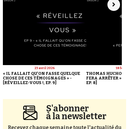
23 avril 2026
18 févri
« IL FALLAIT QU'ON FASSE QUELQUE
THOMAS HUCHON : 
CHOSE DE CES TÉMOIGNAGES » -
FERA ARRÊTER » - [
[RÉVEILLEZ-VOUS !, EP. 9]
EP. 8]
S'abonner
à la newsletter
Recevez chaque semaine toute l'actualité du