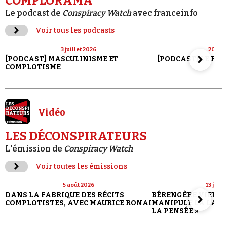
COMPLORAMA
Le podcast de
Conspiracy Watch
avec franceinfo
Voir tous les podcasts
3 juillet 2026
20 jui
[PODCAST] MASCULINISME ET
[PODCAST] LE RET
COMPLOTISME
Vidéo
LES DÉCONSPIRATEURS
L'émission de
Conspiracy Watch
Voir toutes les émissions
5 août 2026
13 juill
DANS LA FABRIQUE DES RÉCITS
BÉRENGÈRE VIENN
COMPLOTISTES, AVEC MAURICE RONAI
MANIPULE LA LANG
LA PENSÉE »