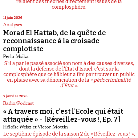
relaient des théories directement issues de la
complosphère.
11 juin 2026
Analyses
Morad El Hattab, de la quête de
reconnaissance à la croisade
complotiste
Perla Msika
S'il a par le passé associé son nom à des causes diverses,
dont la défense de l'État d'Israël, c'est sur la
complosphère que ce hâbleur a fini par trouver un public
en phase avec sa dénonciation de la
« pédocriminalité
d'État »
.
7 janvier 2026
Radio/Podcast
« A travers moi, c'est l'Ecole qui était
attaquée » - [Réveillez-vous !, Ep. 7]
Héloïse Weisz
et
Victor Mottin
Le septième épisode de la saison 2 de « Réveillez-vous ! »,