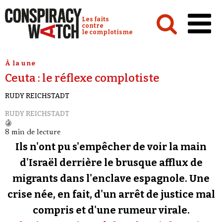
Cookies management panel
Conspiracy Watch :
Les faits
contre
le complotisme
Accueil
À la une
Ceuta : le réflexe complotiste
Analyses
RUDY REICHSTADT
Conspipédia
RUDY REICHSTADT
Vidéos
8 min de lecture
Émissions
Ils n'ont pu s'empêcher de voir la main
Revues de presse
d'Israël derrière le brusque afflux de
migrants dans l'enclave espagnole. Une
Newsletter
crise née, en fait, d'un arrêt de justice mal
Faire un don
compris et d'une rumeur virale.
Demander à Vera