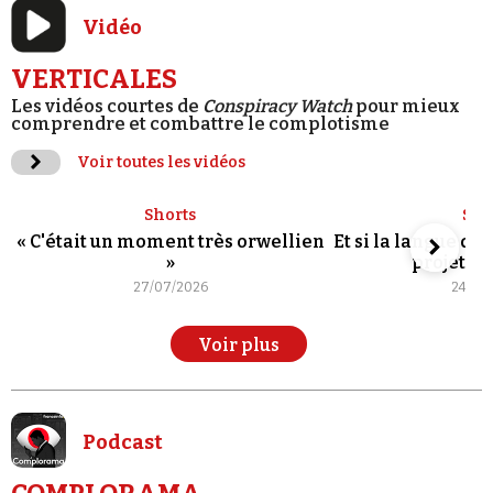
Vidéo
VERTICALES
Les vidéos courtes de
Conspiracy Watch
pour mieux
comprendre et combattre le complotisme
Voir toutes les vidéos
Shorts
Sho
« C'était un moment très orwellien
Et si la langue de
»
projet po
27/07/2026
24/07
Voir plus
Podcast