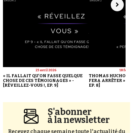
23 avril 2026
18 févri
« IL FALLAIT QU'ON FASSE QUELQUE
THOMAS HUCHON : 
CHOSE DE CES TÉMOIGNAGES » -
FERA ARRÊTER » - [
[RÉVEILLEZ-VOUS !, EP. 9]
EP. 8]
S'abonner
à la newsletter
Recevez chaque semaine toute l'actualité du