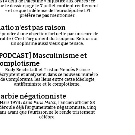
Ni « délit de Palestine » ni justice aux ordres : ce
ue le dossier jugé le 7 juillet contient réellement
– et ce que la défense de l'eurodéputée LFI
préfère ne pas mentionner.
atio n'est pas raison
épondre à une objection factuelle par un score de
iralité ? C'est l'argument du troupeau. Retour sur
un sophisme aussi vieux que tenace.
PODCAST] Masculinisme et
complotisme
Rudy Reichstadt et Tristan Mendès France
écryptent et analysent, dans ce nouveau numéro
de Complorama, les liens entre cette idéologie
antiféministe et le complotisme.
arbie négationniste
Mars 1973 : dans
Paris Match
, l'ancien officier SS
déroule déjà l'argumentaire négationniste. Cinq
ans avant que Faurisson ne le rende tristement
célèbre.