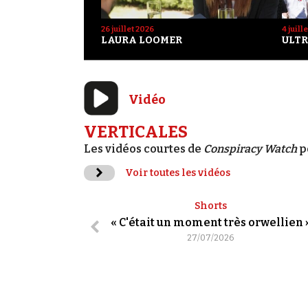
26 juillet 2026
4 juill
LAURA LOOMER
ULTR
Vidéo
VERTICALES
Les vidéos courtes de
Conspiracy Watch
p
Voir toutes les vidéos
Shorts
« C'était un moment très orwellien 
27/07/2026