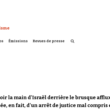
 Watch :
tisme
os
Émissions
Revues de presse
oir la main d'Israël derrière le brusque affl
e, en fait, d'un arrêt de justice mal compris