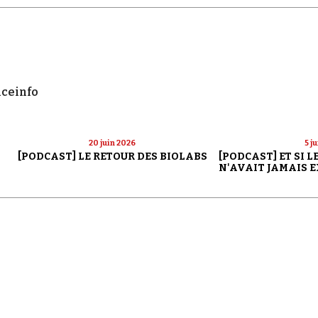
nceinfo
20 juin 2026
5 j
[PODCAST] LE RETOUR DES BIOLABS
[PODCAST] ET SI 
N'AVAIT JAMAIS E