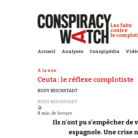
Cookies management panel
Conspiracy
Les faits
contre
le complo
Accueil
Analyses
Conspipédia
Vidé
À la une
Ceuta : le réflexe complotiste
RUDY REICHSTADT
RUDY REICHSTADT
8 min de lecture
Ils n'ont pu s'empêcher de v
espagnole. Une crise né