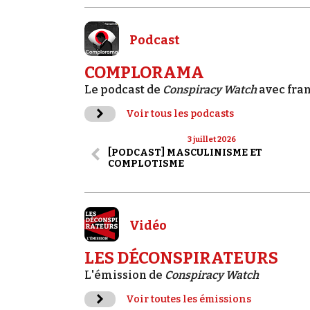
Podcast
COMPLORAMA
Le podcast de
Conspiracy Watch
avec fra
Voir tous les podcasts
3 juillet 2026
[PODCAST] MASCULINISME ET
COMPLOTISME
Vidéo
LES DÉCONSPIRATEURS
L'émission de
Conspiracy Watch
Voir toutes les émissions