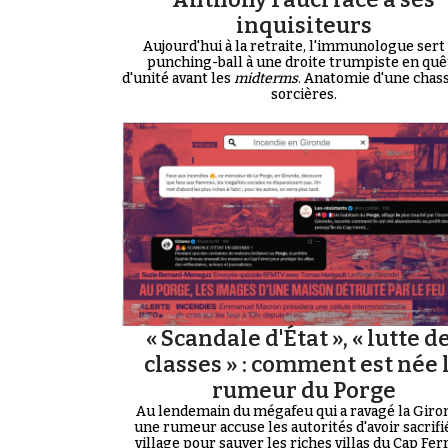
inquisiteurs
Aujourd'hui à la retraite, l'immunologue sert
punching-ball à une droite trumpiste en quê
d'unité avant les
midterms
. Anatomie d'une chas
sorcières.
« Scandale d'État », « lutte d
classes » : comment est née 
rumeur du Porge
Au lendemain du mégafeu qui a ravagé la Giro
une rumeur accuse les autorités d'avoir sacrifi
village pour sauver les riches villas du Cap Ferre