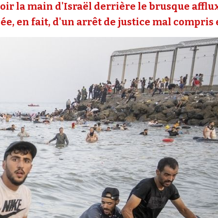
oir la main d'Israël derrière le brusque affl
e, en fait, d'un arrêt de justice mal compris