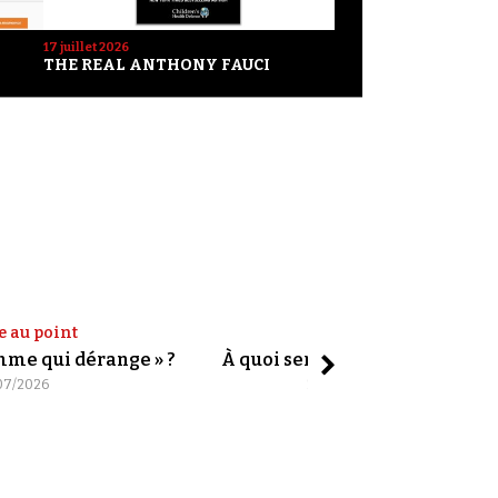
17 juillet 2026
THE REAL ANTHONY FAUCI
e au point
Shorts
omme qui dérange » ?
À quoi servent les slogans ?
07/2026
20/07/2026