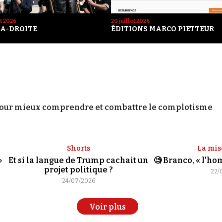
et 2026
20 juillet 2026
A-DROITE
ÉDITIONS MARCO PIETTEUR
our mieux comprendre et combattre le complotisme
Shorts
La mis
»
Et si la langue de Trump cachait un
🧐 Branco, « l'h
projet politique ?
22/
24/07/2026
Voir plus