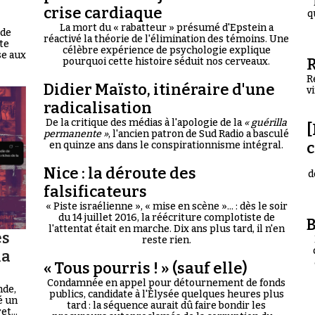
crise cardiaque
q
La mort du « rabatteur » présumé d'Epstein a
 de
réactivé la théorie de l'élimination des témoins. Une
te
célèbre expérience de psychologie explique
se aux
R
pourquoi cette histoire séduit nos cerveaux.
R
Didier Maïsto, itinéraire d'une
v
radicalisation
De la critique des médias à l'apologie de la
« guérilla
[
permanente »
, l'ancien patron de Sud Radio a basculé
en quinze ans dans le conspirationnisme intégral.
Nice : la déroute des
d
falsificateurs
« Piste israélienne », « mise en scène »... : dès le soir
du 14 juillet 2016, la réécriture complotiste de
B
l'attentat était en marche. Dix ans plus tard, il n'en
es
reste rien.
la
« Tous pourris ! » (sauf elle)
Condamnée en appel pour détournement de fonds
nde,
publics, candidate à l'Élysée quelques heures plus
é un
tard : la séquence aurait dû faire bondir les
t...