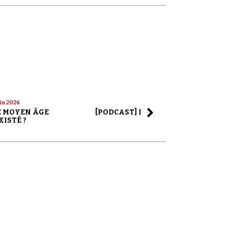
uin 2026
22 mai 2026
LE MOYEN ÂGE
[PODCAST] LA SAGA ALEX JONES
XISTÉ ?