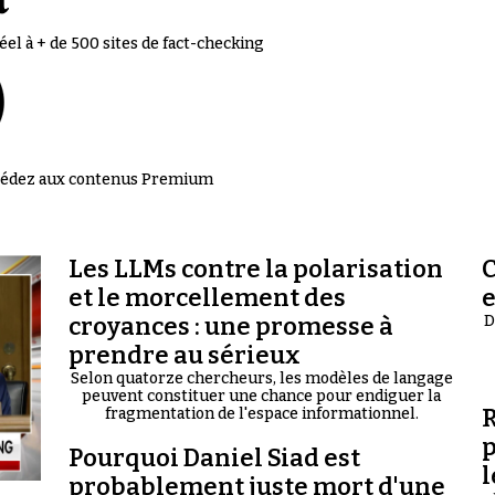
el à + de 500 sites de fact-checking
accédez aux contenus Premium
Les LLMs contre la polarisation
C
et le morcellement des
croyances : une promesse à
D
prendre au sérieux
Selon quatorze chercheurs, les modèles de langage
peuvent constituer une chance pour endiguer la
R
fragmentation de l'espace informationnel.
p
Pourquoi Daniel Siad est
l
probablement juste mort d'une