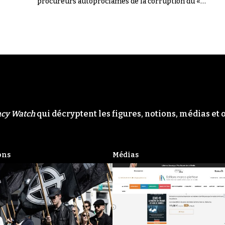
procureurs autoproclamés de la corruption du «
Système ». Il n'en a rien été.
acy Watch
qui décryptent les figures, notions, médias et 
ons
Médias