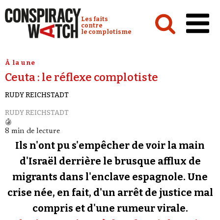
Cookies management panel
Conspiracy Watch :
Les faits
contre
le complotisme
Accueil
À la une
Ceuta : le réflexe complotiste
Analyses
RUDY REICHSTADT
Conspipédia
RUDY REICHSTADT
Vidéos
8 min de lecture
Émissions
Ils n'ont pu s'empêcher de voir la main
Revues de presse
d'Israël derrière le brusque afflux de
migrants dans l'enclave espagnole. Une
Newsletter
crise née, en fait, d'un arrêt de justice mal
Faire un don
compris et d'une rumeur virale.
Demander à Vera