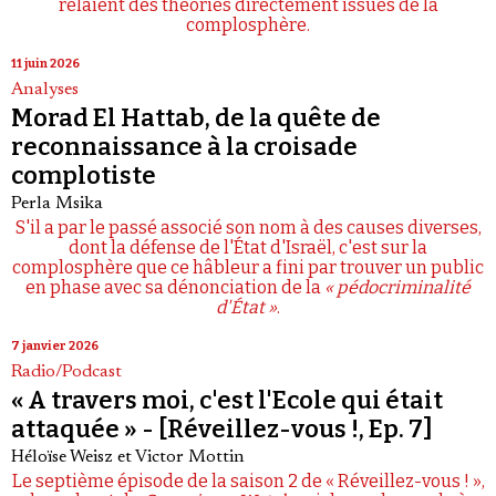
relaient des théories directement issues de la
complosphère.
11 juin 2026
Analyses
Morad El Hattab, de la quête de
reconnaissance à la croisade
complotiste
Perla Msika
S'il a par le passé associé son nom à des causes diverses,
dont la défense de l'État d'Israël, c'est sur la
complosphère que ce hâbleur a fini par trouver un public
en phase avec sa dénonciation de la
« pédocriminalité
d'État »
.
7 janvier 2026
Radio/Podcast
« A travers moi, c'est l'Ecole qui était
attaquée » - [Réveillez-vous !, Ep. 7]
Héloïse Weisz
et
Victor Mottin
Le septième épisode de la saison 2 de « Réveillez-vous ! »,