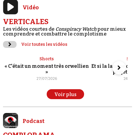
Vidéo
VERTICALES
Les vidéos courtes de
Conspiracy Watch
pour mieux
comprendre et combattre le complotisme
Voir toutes les vidéos
Shorts
Sho
« C'était un moment très orwellien
Et si la langue de
»
projet po
27/07/2026
24/07
Voir plus
Podcast