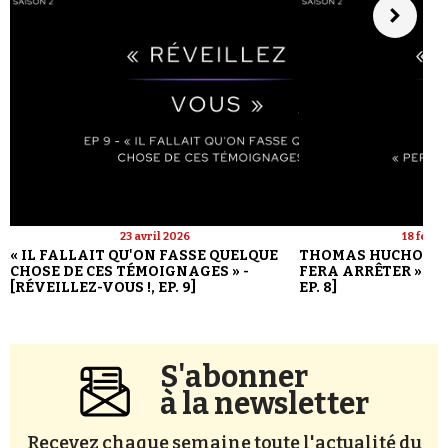
23 avril 2026
18 févri
« IL FALLAIT QU'ON FASSE QUELQUE
THOMAS HUCHON : 
CHOSE DE CES TÉMOIGNAGES » -
FERA ARRÊTER » - [
[RÉVEILLEZ-VOUS !, EP. 9]
EP. 8]
S'abonner
à la newsletter
Recevez chaque semaine toute l'actualité du