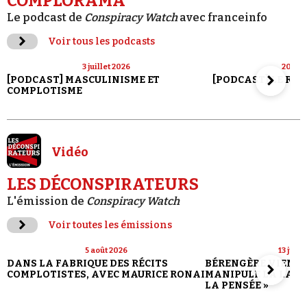
COMPLORAMA
Le podcast de
Conspiracy Watch
avec franceinfo
Voir tous les podcasts
3 juillet 2026
20 jui
[PODCAST] MASCULINISME ET
[PODCAST] LE RET
COMPLOTISME
Vidéo
LES DÉCONSPIRATEURS
L'émission de
Conspiracy Watch
Voir toutes les émissions
5 août 2026
13 juill
DANS LA FABRIQUE DES RÉCITS
BÉRENGÈRE VIENN
COMPLOTISTES, AVEC MAURICE RONAI
MANIPULE LA LANG
LA PENSÉE »