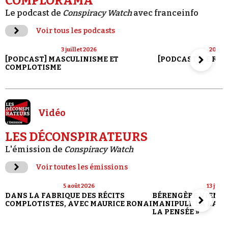
COMPLORAMA
Le podcast de
Conspiracy Watch
avec franceinfo
Voir tous les podcasts
3 juillet 2026
20 jui
[PODCAST] MASCULINISME ET
[PODCAST] LE RET
COMPLOTISME
Vidéo
LES DÉCONSPIRATEURS
L'émission de
Conspiracy Watch
Voir toutes les émissions
5 août 2026
13 juill
DANS LA FABRIQUE DES RÉCITS
BÉRENGÈRE VIENN
COMPLOTISTES, AVEC MAURICE RONAI
MANIPULE LA LANG
LA PENSÉE »