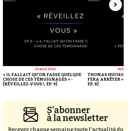
23 avril 2026
18 févri
« IL FALLAIT QU'ON FASSE QUELQUE
THOMAS HUCHON : 
CHOSE DE CES TÉMOIGNAGES » -
FERA ARRÊTER » - [
[RÉVEILLEZ-VOUS !, EP. 9]
EP. 8]
S'abonner
à la newsletter
Recevez chaque semaine toute l'actualité du