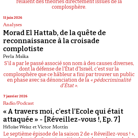
relaient des théories directement issues de la
complosphère.
11 juin 2026
Analyses
Morad El Hattab, de la quête de
reconnaissance à la croisade
complotiste
Perla Msika
S'il a par le passé associé son nom à des causes diverses,
dont la défense de l'État d'Israël, c'est sur la
complosphère que ce hâbleur a fini par trouver un public
en phase avec sa dénonciation de la
« pédocriminalité
d'État »
.
7 janvier 2026
Radio/Podcast
« A travers moi, c'est l'Ecole qui était
attaquée » - [Réveillez-vous !, Ep. 7]
Héloïse Weisz
et
Victor Mottin
Le septième épisode de la saison 2 de « Réveillez-vous ! »,