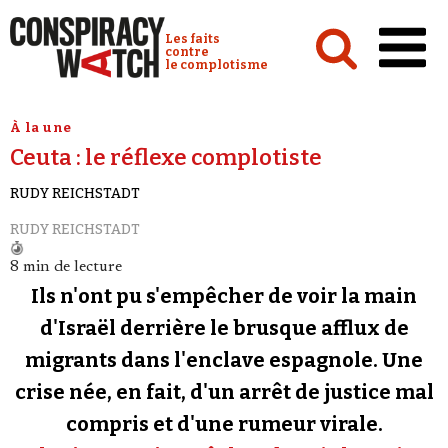
Cookies management panel
Conspiracy Watch :
Les faits
contre
le complotisme
Accueil
À la une
Ceuta : le réflexe complotiste
Analyses
RUDY REICHSTADT
Conspipédia
RUDY REICHSTADT
Vidéos
8 min de lecture
Émissions
Ils n'ont pu s'empêcher de voir la main
Revues de presse
d'Israël derrière le brusque afflux de
migrants dans l'enclave espagnole. Une
Newsletter
crise née, en fait, d'un arrêt de justice mal
Faire un don
compris et d'une rumeur virale.
Demander à Vera