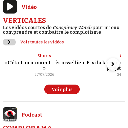
Vidéo
VERTICALES
Les vidéos courtes de
Conspiracy Watch
pour mieux
comprendre et combattre le complotisme
Voir toutes les vidéos
Shorts
Sho
« C'était un moment très orwellien
Et si la langue de
»
projet po
27/07/2026
24/07
Voir plus
Podcast