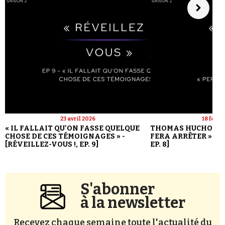
23 avril 2026
18 févri
« IL FALLAIT QU'ON FASSE QUELQUE
THOMAS HUCHON : 
CHOSE DE CES TÉMOIGNAGES » -
FERA ARRÊTER » - [
[RÉVEILLEZ-VOUS !, EP. 9]
EP. 8]
S'abonner
à la newsletter
Recevez chaque semaine toute l'actualité du