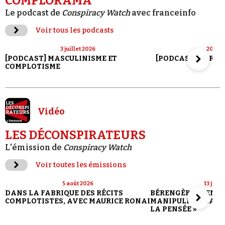
COMPLORAMA
Le podcast de
Conspiracy Watch
avec franceinfo
Voir tous les podcasts
3 juillet 2026
20 jui
[PODCAST] MASCULINISME ET
[PODCAST] LE RET
COMPLOTISME
Vidéo
LES DÉCONSPIRATEURS
L'émission de
Conspiracy Watch
Voir toutes les émissions
5 août 2026
13 juill
DANS LA FABRIQUE DES RÉCITS
BÉRENGÈRE VIENN
COMPLOTISTES, AVEC MAURICE RONAI
MANIPULE LA LANG
LA PENSÉE »