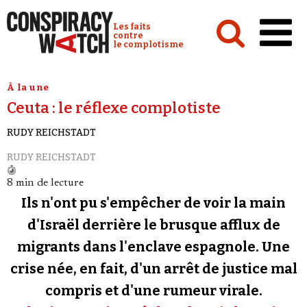
Cookies management panel
Conspiracy Watch :
Les faits
contre
le complotisme
Accueil
À la une
Ceuta : le réflexe complotiste
Analyses
RUDY REICHSTADT
Conspipédia
RUDY REICHSTADT
Vidéos
8 min de lecture
Émissions
Ils n'ont pu s'empêcher de voir la main
Revues de presse
d'Israël derrière le brusque afflux de
migrants dans l'enclave espagnole. Une
Newsletter
crise née, en fait, d'un arrêt de justice mal
Faire un don
compris et d'une rumeur virale.
Demander à Vera