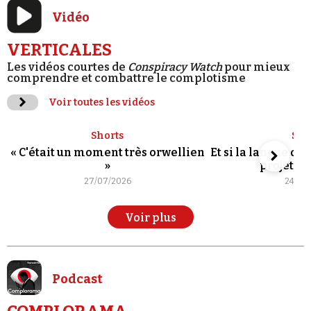
Vidéo
VERTICALES
Les vidéos courtes de
Conspiracy Watch
pour mieux
comprendre et combattre le complotisme
Voir toutes les vidéos
Shorts
Sho
« C'était un moment très orwellien
Et si la langue de
»
projet po
27/07/2026
24/07
Voir plus
Podcast