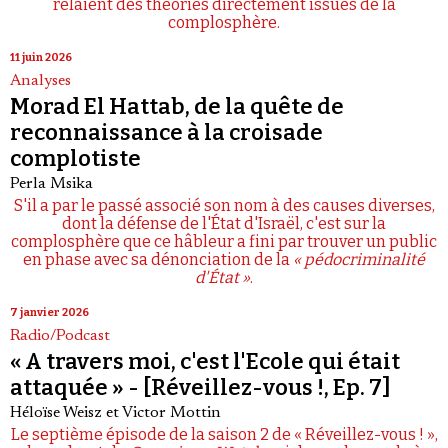
relaient des théories directement issues de la
complosphère.
11 juin 2026
Analyses
Morad El Hattab, de la quête de
reconnaissance à la croisade
complotiste
Perla Msika
S'il a par le passé associé son nom à des causes diverses,
dont la défense de l'État d'Israël, c'est sur la
complosphère que ce hâbleur a fini par trouver un public
en phase avec sa dénonciation de la
« pédocriminalité
d'État »
.
7 janvier 2026
Radio/Podcast
« A travers moi, c'est l'Ecole qui était
attaquée » - [Réveillez-vous !, Ep. 7]
Héloïse Weisz
et
Victor Mottin
Le septième épisode de la saison 2 de « Réveillez-vous ! »,