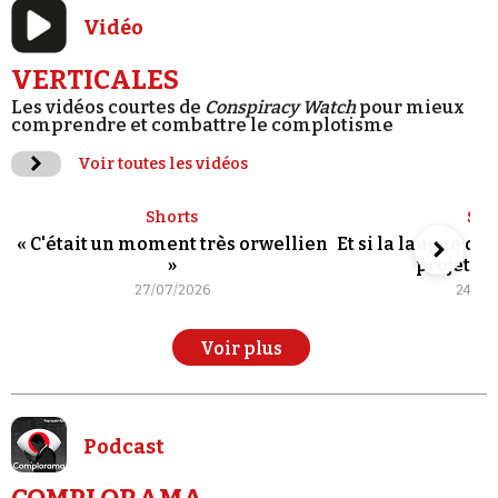
Vidéo
VERTICALES
Les vidéos courtes de
Conspiracy Watch
pour mieux
comprendre et combattre le complotisme
Voir toutes les vidéos
Shorts
Sho
« C'était un moment très orwellien
Et si la langue de
»
projet po
27/07/2026
24/07
Voir plus
Podcast