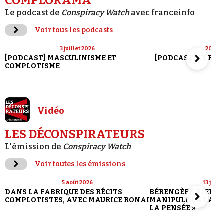
COMPLORAMA
Le podcast de
Conspiracy Watch
avec franceinfo
Voir tous les podcasts
3 juillet 2026
20 jui
[PODCAST] MASCULINISME ET
[PODCAST] LE RET
COMPLOTISME
Vidéo
LES DÉCONSPIRATEURS
L'émission de
Conspiracy Watch
Voir toutes les émissions
5 août 2026
13 juill
DANS LA FABRIQUE DES RÉCITS
BÉRENGÈRE VIENN
COMPLOTISTES, AVEC MAURICE RONAI
MANIPULE LA LANG
LA PENSÉE »