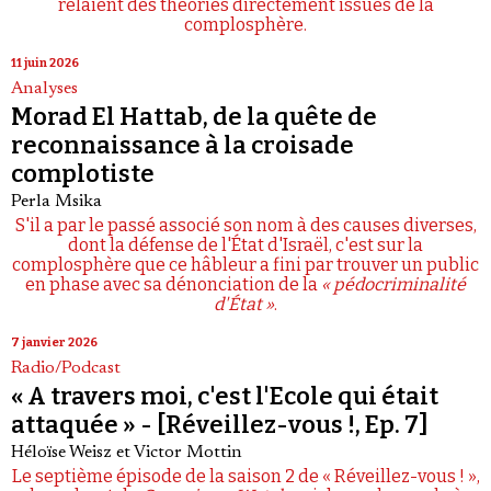
relaient des théories directement issues de la
complosphère.
11 juin 2026
Analyses
Morad El Hattab, de la quête de
reconnaissance à la croisade
complotiste
Perla Msika
S'il a par le passé associé son nom à des causes diverses,
dont la défense de l'État d'Israël, c'est sur la
complosphère que ce hâbleur a fini par trouver un public
en phase avec sa dénonciation de la
« pédocriminalité
d'État »
.
7 janvier 2026
Radio/Podcast
« A travers moi, c'est l'Ecole qui était
attaquée » - [Réveillez-vous !, Ep. 7]
Héloïse Weisz
et
Victor Mottin
Le septième épisode de la saison 2 de « Réveillez-vous ! »,