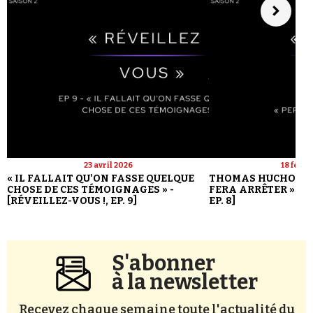
23 avril 2026
18 févri
« IL FALLAIT QU'ON FASSE QUELQUE
THOMAS HUCHON : 
CHOSE DE CES TÉMOIGNAGES » -
FERA ARRÊTER » - [
[RÉVEILLEZ-VOUS !, EP. 9]
EP. 8]
S'abonner
à la newsletter
Recevez chaque semaine toute l'actualité du