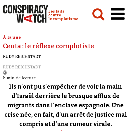
Cookies management panel
Conspiracy Watch :
Les faits
contre
le complotisme
Accueil
À la une
Ceuta : le réflexe complotiste
Analyses
RUDY REICHSTADT
Conspipédia
RUDY REICHSTADT
Vidéos
8 min de lecture
Émissions
Ils n'ont pu s'empêcher de voir la main
Revues de presse
d'Israël derrière le brusque afflux de
migrants dans l'enclave espagnole. Une
Newsletter
crise née, en fait, d'un arrêt de justice mal
Faire un don
compris et d'une rumeur virale.
Demander à Vera