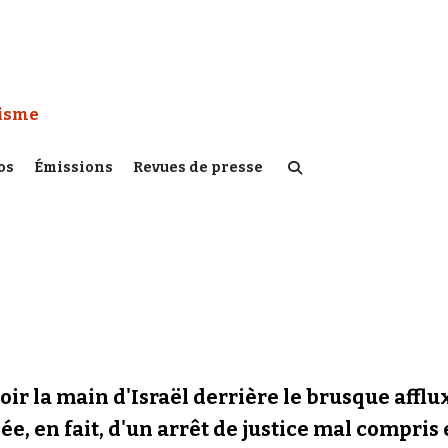
 Watch :
tisme
os
Émissions
Revues de presse
oir la main d'Israël derrière le brusque affl
e, en fait, d'un arrêt de justice mal compris