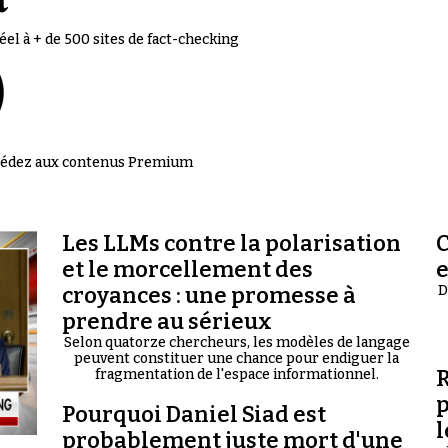
el à + de 500 sites de fact-checking
accédez aux contenus Premium
Les LLMs contre la polarisation
C
et le morcellement des
croyances : une promesse à
D
prendre au sérieux
Selon quatorze chercheurs, les modèles de langage
peuvent constituer une chance pour endiguer la
R
fragmentation de l'espace informationnel.
p
Pourquoi Daniel Siad est
l
probablement juste mort d'une