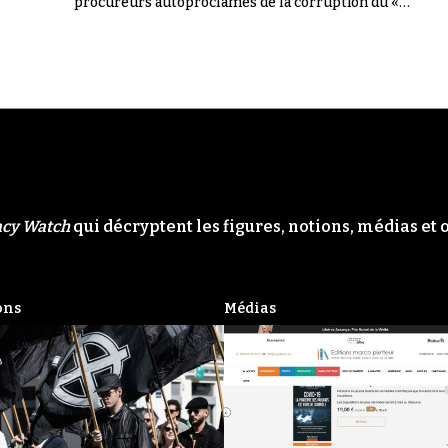
procureurs autoproclamés de la corruption du «
Système ». Il n'en a rien été.
acy Watch
qui décryptent les figures, notions, médias et 
ons
Médias