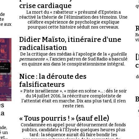
crise cardiaque
q
La mort du « rabatteur » présumé d'Epstein a
 de
réactivé la théorie de l'élimination des témoins. Une
te
célèbre expérience de psychologie explique
se aux
R
pourquoi cette histoire séduit nos cerveaux.
R
Didier Maïsto, itinéraire d'une
v
radicalisation
De la critique des médias à l'apologie de la
« guérilla
[
permanente »
, l'ancien patron de Sud Radio a basculé
en quinze ans dans le conspirationnisme intégral.
Nice : la déroute des
d
falsificateurs
« Piste israélienne », « mise en scène »... : dès le soir
du 14 juillet 2016, la réécriture complotiste de
B
l'attentat était en marche. Dix ans plus tard, il n'en
es
reste rien.
la
« Tous pourris ! » (sauf elle)
Condamnée en appel pour détournement de fonds
nde,
publics, candidate à l'Élysée quelques heures plus
é un
tard : la séquence aurait dû faire bondir les
t...