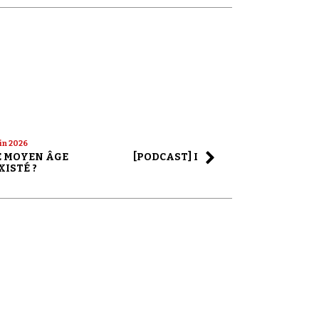
uin 2026
22 mai 2026
LE MOYEN ÂGE
[PODCAST] LA SAGA ALEX JONES
XISTÉ ?