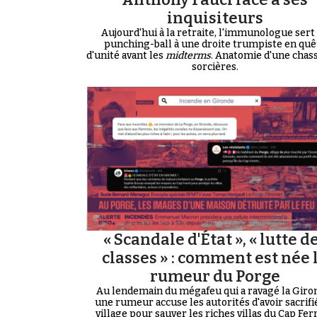
inquisiteurs
Aujourd'hui à la retraite, l'immunologue sert
punching-ball à une droite trumpiste en quê
d'unité avant les
midterms
. Anatomie d'une chas
sorcières.
« Scandale d'État », « lutte d
classes » : comment est née 
rumeur du Porge
Au lendemain du mégafeu qui a ravagé la Giro
une rumeur accuse les autorités d'avoir sacrifi
village pour sauver les riches villas du Cap Ferre