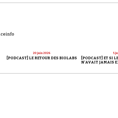
nceinfo
20 juin 2026
5 j
[PODCAST] LE RETOUR DES BIOLABS
[PODCAST] ET SI 
N'AVAIT JAMAIS E