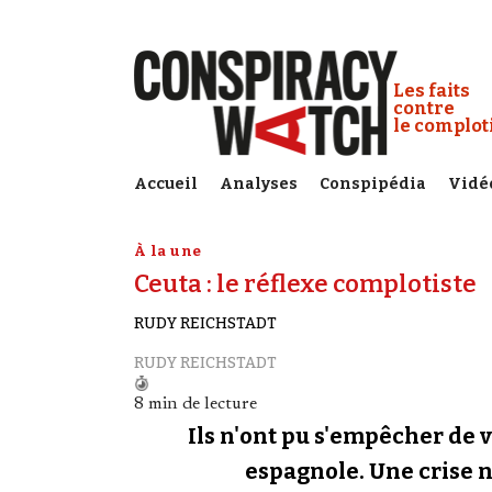
Cookies management panel
Conspiracy
Les faits
contre
le complo
Accueil
Analyses
Conspipédia
Vidé
À la une
Ceuta : le réflexe complotiste
RUDY REICHSTADT
RUDY REICHSTADT
8 min de lecture
Ils n'ont pu s'empêcher de v
espagnole. Une crise né