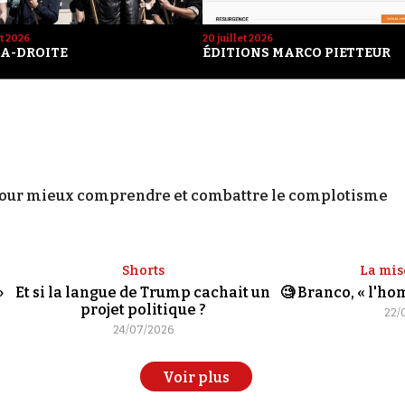
et 2026
20 juillet 2026
A-DROITE
ÉDITIONS MARCO PIETTEUR
our mieux comprendre et combattre le complotisme
Shorts
La mis
»
Et si la langue de Trump cachait un
🧐 Branco, « l'h
projet politique ?
22/
24/07/2026
Voir plus