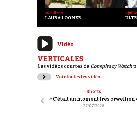
26 juillet 2026
4 juill
LAURA LOOMER
ULTR
Vidéo
VERTICALES
Les vidéos courtes de
Conspiracy Watch
p
Voir toutes les vidéos
Shorts
« C'était un moment très orwellien 
27/07/2026