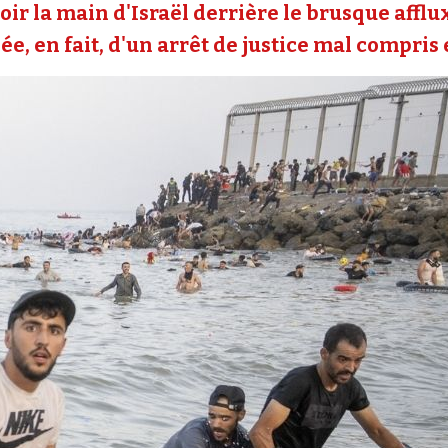
oir la main d'Israël derrière le brusque affl
e, en fait, d'un arrêt de justice mal compris