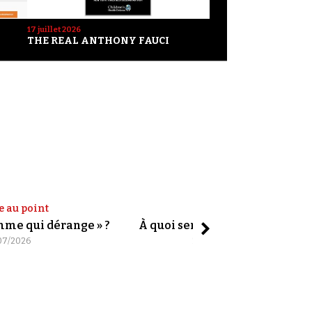
17 juillet 2026
THE REAL ANTHONY FAUCI
e au point
Shorts
omme qui dérange » ?
À quoi servent les slogans ?
07/2026
20/07/2026