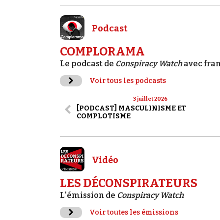
Podcast
COMPLORAMA
Le podcast de
Conspiracy Watch
avec fra
Voir tous les podcasts
3 juillet 2026
[PODCAST] MASCULINISME ET
COMPLOTISME
Vidéo
LES DÉCONSPIRATEURS
L'émission de
Conspiracy Watch
Voir toutes les émissions