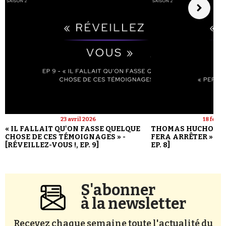
23 avril 2026
18 févri
« IL FALLAIT QU'ON FASSE QUELQUE
THOMAS HUCHON : 
CHOSE DE CES TÉMOIGNAGES » -
FERA ARRÊTER » - [
[RÉVEILLEZ-VOUS !, EP. 9]
EP. 8]
S'abonner
à la newsletter
Recevez chaque semaine toute l'actualité du