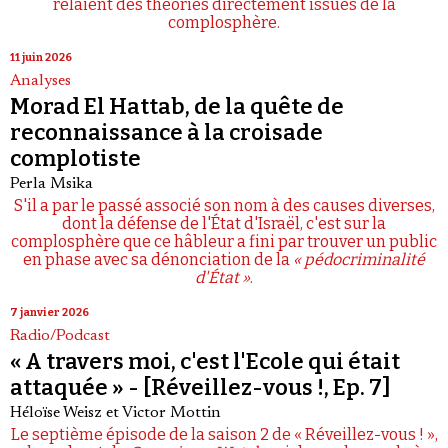
relaient des théories directement issues de la
complosphère.
11 juin 2026
Analyses
Morad El Hattab, de la quête de
reconnaissance à la croisade
complotiste
Perla Msika
S'il a par le passé associé son nom à des causes diverses,
dont la défense de l'État d'Israël, c'est sur la
complosphère que ce hâbleur a fini par trouver un public
en phase avec sa dénonciation de la
« pédocriminalité
d'État »
.
7 janvier 2026
Radio/Podcast
« A travers moi, c'est l'Ecole qui était
attaquée » - [Réveillez-vous !, Ep. 7]
Héloïse Weisz
et
Victor Mottin
Le septième épisode de la saison 2 de « Réveillez-vous ! »,