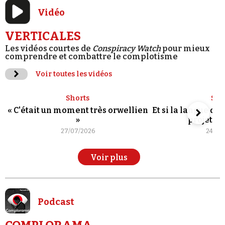
Vidéo
VERTICALES
Les vidéos courtes de
Conspiracy Watch
pour mieux
comprendre et combattre le complotisme
Voir toutes les vidéos
Shorts
Sho
« C'était un moment très orwellien
Et si la langue de
»
projet po
27/07/2026
24/07
Voir plus
Podcast