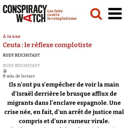
Cookies management panel
Conspiracy Watch :
Les faits
contre
le complotisme
Accueil
À la une
Ceuta : le réflexe complotiste
Analyses
RUDY REICHSTADT
Conspipédia
RUDY REICHSTADT
Vidéos
8 min de lecture
Émissions
Ils n'ont pu s'empêcher de voir la main
Revues de presse
d'Israël derrière le brusque afflux de
migrants dans l'enclave espagnole. Une
Newsletter
crise née, en fait, d'un arrêt de justice mal
Faire un don
compris et d'une rumeur virale.
Demander à Vera