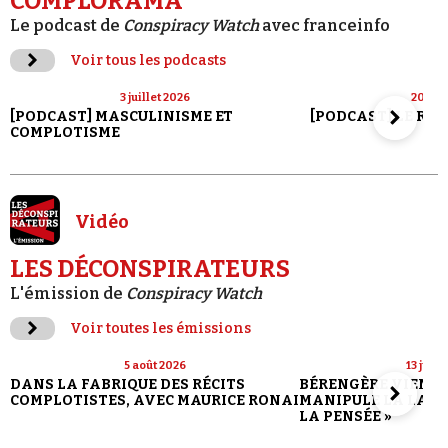
COMPLORAMA
Le podcast de
Conspiracy Watch
avec franceinfo
Voir tous les podcasts
3 juillet 2026
20 jui
[PODCAST] MASCULINISME ET
[PODCAST] LE RET
COMPLOTISME
Vidéo
LES DÉCONSPIRATEURS
L'émission de
Conspiracy Watch
Voir toutes les émissions
5 août 2026
13 juill
DANS LA FABRIQUE DES RÉCITS
BÉRENGÈRE VIENN
COMPLOTISTES, AVEC MAURICE RONAI
MANIPULE LA LANG
LA PENSÉE »