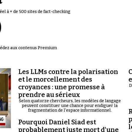
el à + de 500 sites de fact-checking
accédez aux contenus Premium
Les LLMs contre la polarisation
C
et le morcellement des
croyances : une promesse à
D
prendre au sérieux
Selon quatorze chercheurs, les modèles de langage
peuvent constituer une chance pour endiguer la
R
fragmentation de l'espace informationnel.
p
Pourquoi Daniel Siad est
l
probablement juste mort d'une