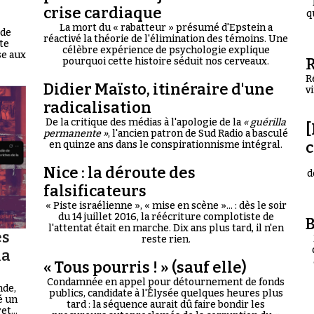
crise cardiaque
q
La mort du « rabatteur » présumé d'Epstein a
 de
réactivé la théorie de l'élimination des témoins. Une
te
célèbre expérience de psychologie explique
se aux
R
pourquoi cette histoire séduit nos cerveaux.
R
Didier Maïsto, itinéraire d'une
v
radicalisation
De la critique des médias à l'apologie de la
« guérilla
[
permanente »
, l'ancien patron de Sud Radio a basculé
en quinze ans dans le conspirationnisme intégral.
Nice : la déroute des
d
falsificateurs
« Piste israélienne », « mise en scène »... : dès le soir
du 14 juillet 2016, la réécriture complotiste de
B
l'attentat était en marche. Dix ans plus tard, il n'en
es
reste rien.
la
« Tous pourris ! » (sauf elle)
Condamnée en appel pour détournement de fonds
nde,
publics, candidate à l'Élysée quelques heures plus
é un
tard : la séquence aurait dû faire bondir les
t...