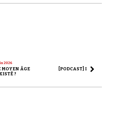
uin 2026
22 mai 2026
LE MOYEN ÂGE
[PODCAST] LA SAGA ALEX JONES
XISTÉ ?