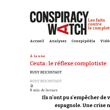
Cookies management panel
Conspiracy
Les faits
contre
le complo
Accueil
Analyses
Conspipédia
Vidé
À la une
Ceuta : le réflexe complotiste
RUDY REICHSTADT
RUDY REICHSTADT
8 min de lecture
Ils n'ont pu s'empêcher de v
espagnole. Une crise né