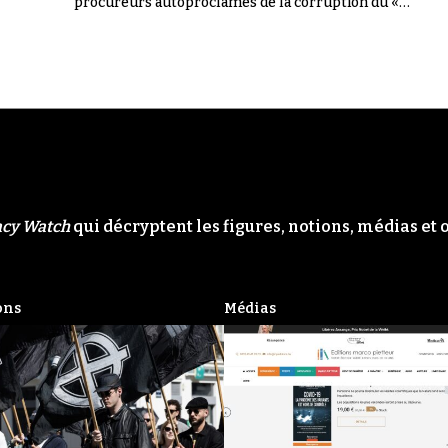
procureurs autoproclamés de la corruption du «
Système ». Il n'en a rien été.
acy Watch
qui décryptent les figures, notions, médias et 
ons
Médias