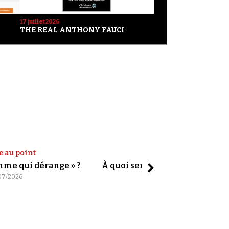
17 juillet 2026
THE REAL ANTHONY FAUCI
e au point
Shorts
omme qui dérange » ?
À quoi servent les slogans ?
07/2026
20/07/2026