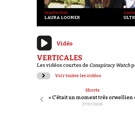
26 juillet 2026
4 juill
LAURA LOOMER
ULTR
Vidéo
VERTICALES
Les vidéos courtes de
Conspiracy Watch
p
Voir toutes les vidéos
Shorts
« C'était un moment très orwellien 
27/07/2026