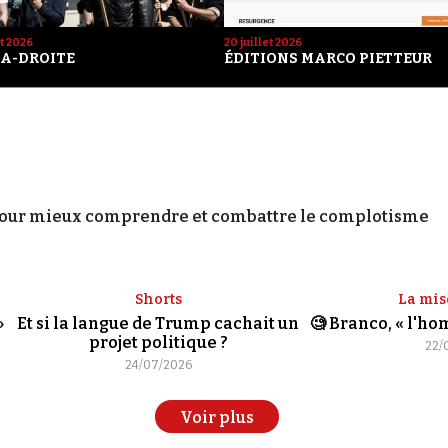
et 2026
20 juillet 2026
A-DROITE
ÉDITIONS MARCO PIETTEUR
our mieux comprendre et combattre le complotisme
Shorts
La mis
»
Et si la langue de Trump cachait un
🧐 Branco, « l'h
projet politique ?
22/
24/07/2026
Voir plus