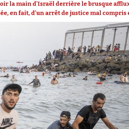
oir la main d'Israël derrière le brusque affl
e, en fait, d'un arrêt de justice mal compris