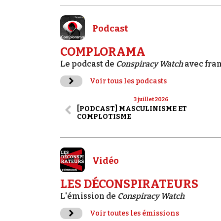
Podcast
COMPLORAMA
Le podcast de
Conspiracy Watch
avec fra
Voir tous les podcasts
3 juillet 2026
[PODCAST] MASCULINISME ET
COMPLOTISME
Vidéo
LES DÉCONSPIRATEURS
L'émission de
Conspiracy Watch
Voir toutes les émissions