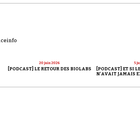
nceinfo
20 juin 2026
5 j
[PODCAST] LE RETOUR DES BIOLABS
[PODCAST] ET SI 
N'AVAIT JAMAIS E