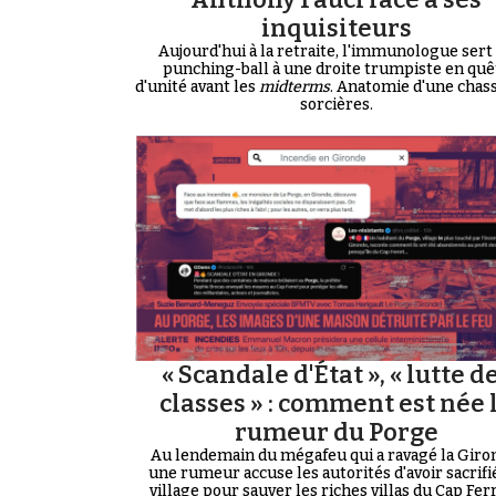
inquisiteurs
Aujourd'hui à la retraite, l'immunologue sert
punching-ball à une droite trumpiste en quê
d'unité avant les
midterms
. Anatomie d'une chas
sorcières.
« Scandale d'État », « lutte d
classes » : comment est née 
rumeur du Porge
Au lendemain du mégafeu qui a ravagé la Giro
une rumeur accuse les autorités d'avoir sacrifi
village pour sauver les riches villas du Cap Ferre