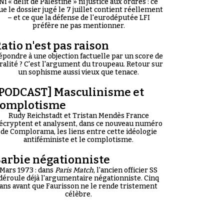
Ni « délit de Palestine » ni justice aux ordres : ce
ue le dossier jugé le 7 juillet contient réellement
– et ce que la défense de l'eurodéputée LFI
préfère ne pas mentionner.
atio n'est pas raison
épondre à une objection factuelle par un score de
iralité ? C'est l'argument du troupeau. Retour sur
un sophisme aussi vieux que tenace.
PODCAST] Masculinisme et
complotisme
Rudy Reichstadt et Tristan Mendès France
écryptent et analysent, dans ce nouveau numéro
de Complorama, les liens entre cette idéologie
antiféministe et le complotisme.
arbie négationniste
Mars 1973 : dans
Paris Match
, l'ancien officier SS
déroule déjà l'argumentaire négationniste. Cinq
ans avant que Faurisson ne le rende tristement
célèbre.