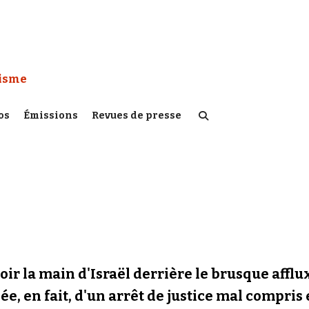
 Watch :
tisme
os
Émissions
Revues de presse
oir la main d'Israël derrière le brusque affl
e, en fait, d'un arrêt de justice mal compris