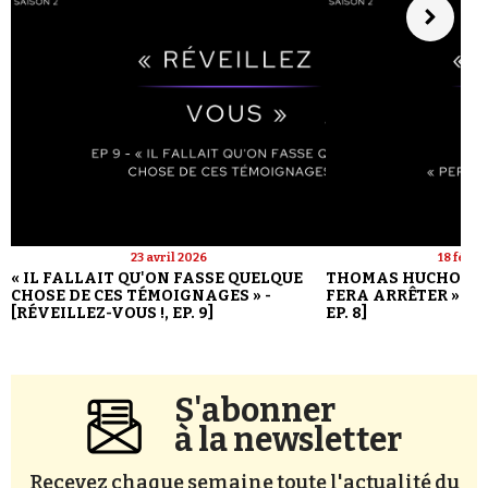
23 avril 2026
18 févri
« IL FALLAIT QU'ON FASSE QUELQUE
THOMAS HUCHON : 
CHOSE DE CES TÉMOIGNAGES » -
FERA ARRÊTER » - [
[RÉVEILLEZ-VOUS !, EP. 9]
EP. 8]
S'abonner
à la newsletter
Recevez chaque semaine toute l'actualité du