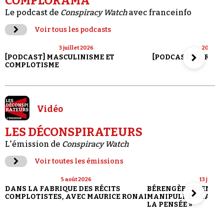
COMPLORAMA
Le podcast de
Conspiracy Watch
avec franceinfo
Voir tous les podcasts
3 juillet 2026
20 jui
[PODCAST] MASCULINISME ET
[PODCAST] LE RET
COMPLOTISME
Vidéo
LES DÉCONSPIRATEURS
L'émission de
Conspiracy Watch
Voir toutes les émissions
5 août 2026
13 juill
DANS LA FABRIQUE DES RÉCITS
BÉRENGÈRE VIENN
COMPLOTISTES, AVEC MAURICE RONAI
MANIPULE LA LANG
LA PENSÉE »