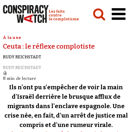
Cookies management panel
Conspiracy Watch :
Les faits
contre
le complotisme
Accueil
À la une
Ceuta : le réflexe complotiste
Analyses
RUDY REICHSTADT
Conspipédia
RUDY REICHSTADT
Vidéos
8 min de lecture
Émissions
Ils n'ont pu s'empêcher de voir la main
Revues de presse
d'Israël derrière le brusque afflux de
migrants dans l'enclave espagnole. Une
Newsletter
crise née, en fait, d'un arrêt de justice mal
Faire un don
compris et d'une rumeur virale.
Demander à Vera