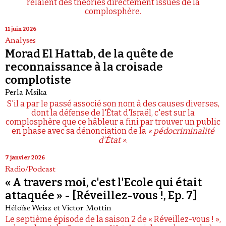
relaient des théories directement issues de la
complosphère.
11 juin 2026
Analyses
Morad El Hattab, de la quête de
reconnaissance à la croisade
complotiste
Perla Msika
S'il a par le passé associé son nom à des causes diverses,
dont la défense de l'État d'Israël, c'est sur la
complosphère que ce hâbleur a fini par trouver un public
en phase avec sa dénonciation de la
« pédocriminalité
d'État »
.
7 janvier 2026
Radio/Podcast
« A travers moi, c'est l'Ecole qui était
attaquée » - [Réveillez-vous !, Ep. 7]
Héloïse Weisz
et
Victor Mottin
Le septième épisode de la saison 2 de « Réveillez-vous ! »,