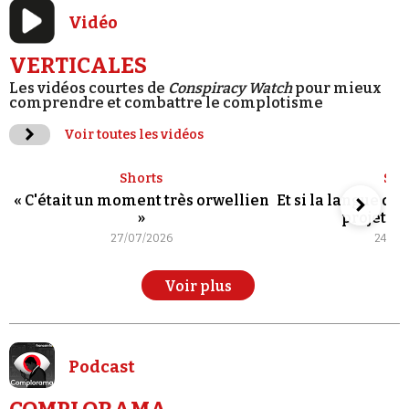
Vidéo
VERTICALES
Les vidéos courtes de
Conspiracy Watch
pour mieux
comprendre et combattre le complotisme
Voir toutes les vidéos
Shorts
Sho
« C'était un moment très orwellien
Et si la langue de
»
projet po
27/07/2026
24/07
Voir plus
Podcast