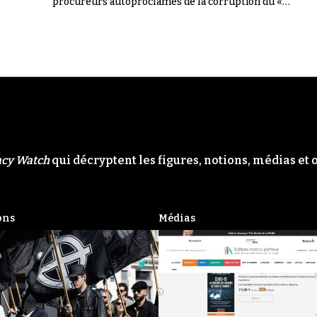
procureurs autoproclamés de la corruption du «
Système ». Il n'en a rien été.
acy Watch
qui décryptent les figures, notions, médias et 
ons
Médias