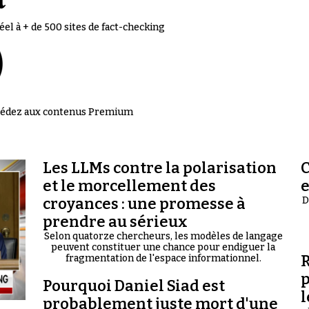
el à + de 500 sites de fact-checking
accédez aux contenus Premium
Les LLMs contre la polarisation
C
et le morcellement des
croyances : une promesse à
D
prendre au sérieux
Selon quatorze chercheurs, les modèles de langage
peuvent constituer une chance pour endiguer la
R
fragmentation de l'espace informationnel.
p
Pourquoi Daniel Siad est
l
probablement juste mort d'une