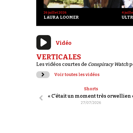
26 juillet 2026
4 juill
LAURA LOOMER
ULTR
Vidéo
VERTICALES
Les vidéos courtes de
Conspiracy Watch
p
Voir toutes les vidéos
Shorts
« C'était un moment très orwellien 
27/07/2026