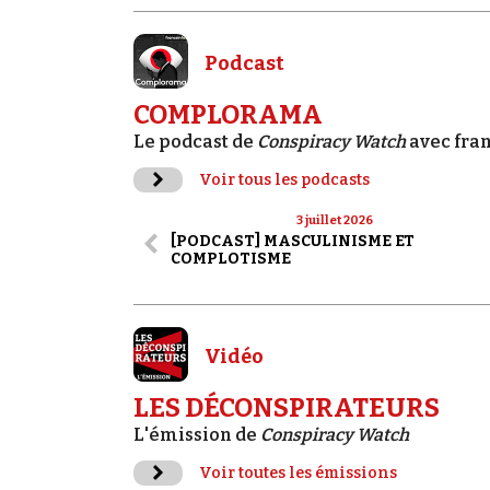
Podcast
COMPLORAMA
Le podcast de
Conspiracy Watch
avec fra
Voir tous les podcasts
3 juillet 2026
[PODCAST] MASCULINISME ET
COMPLOTISME
Vidéo
LES DÉCONSPIRATEURS
L'émission de
Conspiracy Watch
Voir toutes les émissions