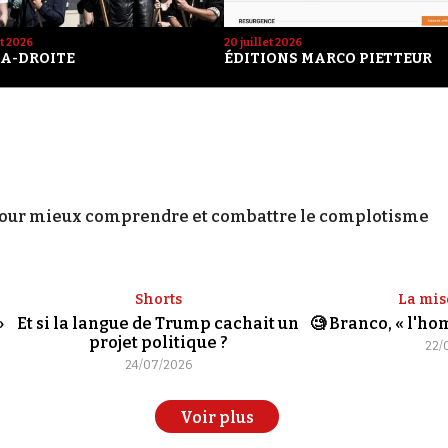
et 2026
20 juillet 2026
A-DROITE
ÉDITIONS MARCO PIETTEUR
our mieux comprendre et combattre le complotisme
Shorts
La mis
»
Et si la langue de Trump cachait un
🧐 Branco, « l'h
projet politique ?
22/
24/07/2026
Voir plus