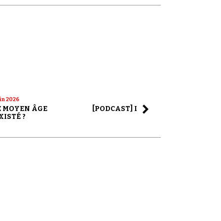
uin 2026
22 mai 2026
LE MOYEN ÂGE
[PODCAST] LA SAGA ALEX JONES
XISTÉ ?