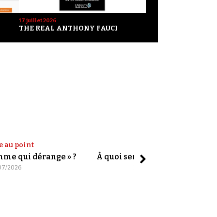
17 juillet 2026
THE REAL ANTHONY FAUCI
e au point
Shorts
omme qui dérange » ?
À quoi servent les slogans ?
07/2026
20/07/2026