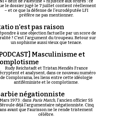
Ni « délit de Palestine » ni justice aux ordres : ce
ue le dossier jugé le 7 juillet contient réellement
– et ce que la défense de l'eurodéputée LFI
préfère ne pas mentionner.
atio n'est pas raison
épondre à une objection factuelle par un score de
iralité ? C'est l'argument du troupeau. Retour sur
un sophisme aussi vieux que tenace.
PODCAST] Masculinisme et
complotisme
Rudy Reichstadt et Tristan Mendès France
écryptent et analysent, dans ce nouveau numéro
de Complorama, les liens entre cette idéologie
antiféministe et le complotisme.
arbie négationniste
Mars 1973 : dans
Paris Match
, l'ancien officier SS
déroule déjà l'argumentaire négationniste. Cinq
ans avant que Faurisson ne le rende tristement
célèbre.