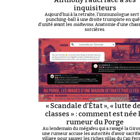
inquisiteurs
Aujourd'hui à la retraite, l'immunologue sert
punching-ball à une droite trumpiste en quê
d'unité avant les
midterms
. Anatomie d'une chas
sorcières.
« Scandale d'État », « lutte d
classes » : comment est née 
rumeur du Porge
Au lendemain du mégafeu qui a ravagé la Giro
une rumeur accuse les autorités d'avoir sacrifi
village pour sauver les riches villas du Cap Ferre