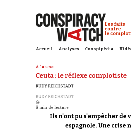
Cookies management panel
Conspiracy
Les faits
contre
le complo
Accueil
Analyses
Conspipédia
Vidé
À la une
Ceuta : le réflexe complotiste
RUDY REICHSTADT
RUDY REICHSTADT
8 min de lecture
Ils n'ont pu s'empêcher de v
espagnole. Une crise né