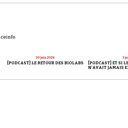
nceinfo
20 juin 2026
5 j
[PODCAST] LE RETOUR DES BIOLABS
[PODCAST] ET SI 
N'AVAIT JAMAIS E