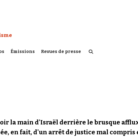
 Watch :
tisme
os
Émissions
Revues de presse
oir la main d'Israël derrière le brusque affl
e, en fait, d'un arrêt de justice mal compris