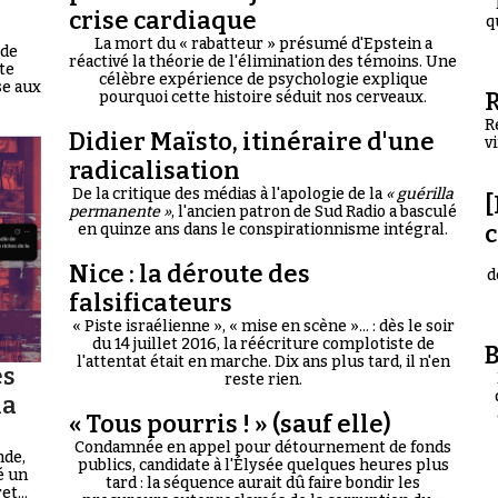
crise cardiaque
q
La mort du « rabatteur » présumé d'Epstein a
 de
réactivé la théorie de l'élimination des témoins. Une
te
célèbre expérience de psychologie explique
se aux
R
pourquoi cette histoire séduit nos cerveaux.
R
Didier Maïsto, itinéraire d'une
v
radicalisation
De la critique des médias à l'apologie de la
« guérilla
[
permanente »
, l'ancien patron de Sud Radio a basculé
en quinze ans dans le conspirationnisme intégral.
Nice : la déroute des
d
falsificateurs
« Piste israélienne », « mise en scène »... : dès le soir
du 14 juillet 2016, la réécriture complotiste de
B
l'attentat était en marche. Dix ans plus tard, il n'en
es
reste rien.
la
« Tous pourris ! » (sauf elle)
Condamnée en appel pour détournement de fonds
nde,
publics, candidate à l'Élysée quelques heures plus
é un
tard : la séquence aurait dû faire bondir les
t...