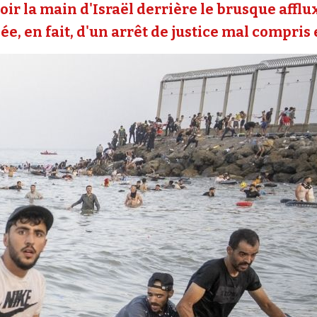
oir la main d'Israël derrière le brusque affl
e, en fait, d'un arrêt de justice mal compris