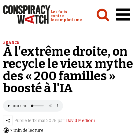
Cookies management panel
Conspiracy Watch :
Les faits
contre
le complotisme
Accueil
FRANCE
À l'extrême droite, on
Analyses
recycle le vieux mythe
Conspipédia
des « 200 familles »
Vidéos
boosté à l'IA
Émissions
Revues de presse
Publié le
13 mai 2026
par
David Medioni
7 min de lecture
Newsletter