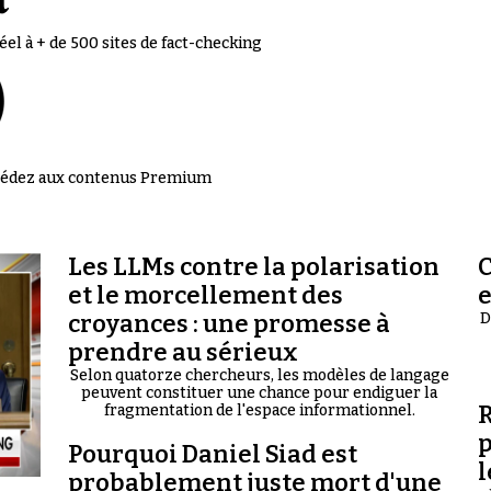
el à + de 500 sites de fact-checking
accédez aux contenus Premium
Les LLMs contre la polarisation
C
et le morcellement des
croyances : une promesse à
D
prendre au sérieux
Selon quatorze chercheurs, les modèles de langage
peuvent constituer une chance pour endiguer la
R
fragmentation de l'espace informationnel.
p
Pourquoi Daniel Siad est
l
probablement juste mort d'une