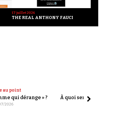
17 juillet 2026
THE REAL ANTHONY FAUCI
e au point
Shorts
omme qui dérange » ?
À quoi servent les slogans ?
07/2026
20/07/2026