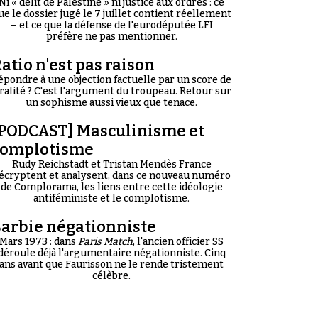
Ni « délit de Palestine » ni justice aux ordres : ce
ue le dossier jugé le 7 juillet contient réellement
– et ce que la défense de l'eurodéputée LFI
préfère ne pas mentionner.
atio n'est pas raison
épondre à une objection factuelle par un score de
iralité ? C'est l'argument du troupeau. Retour sur
un sophisme aussi vieux que tenace.
PODCAST] Masculinisme et
complotisme
Rudy Reichstadt et Tristan Mendès France
écryptent et analysent, dans ce nouveau numéro
de Complorama, les liens entre cette idéologie
antiféministe et le complotisme.
arbie négationniste
Mars 1973 : dans
Paris Match
, l'ancien officier SS
déroule déjà l'argumentaire négationniste. Cinq
ans avant que Faurisson ne le rende tristement
célèbre.