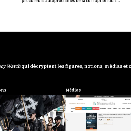
procureurs autoproclamés de la corruption du «
Système ». Il n'en a rien été.
acy Watch
qui décryptent les figures, notions, médias et 
ons
Médias