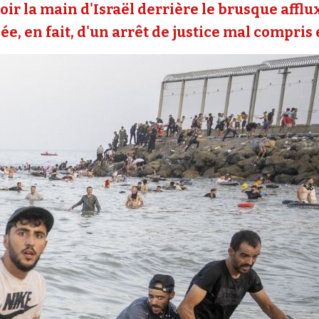
oir la main d'Israël derrière le brusque affl
e, en fait, d'un arrêt de justice mal compris