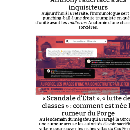
inquisiteurs
Aujourd'hui à la retraite, l'immunologue sert
punching-ball à une droite trumpiste en quê
d'unité avant les
midterms
. Anatomie d'une chas
sorcières.
« Scandale d'État », « lutte d
classes » : comment est née 
rumeur du Porge
Au lendemain du mégafeu qui a ravagé la Giro
une rumeur accuse les autorités d'avoir sacrifi
village pour sauver les riches villas du Cap Ferre