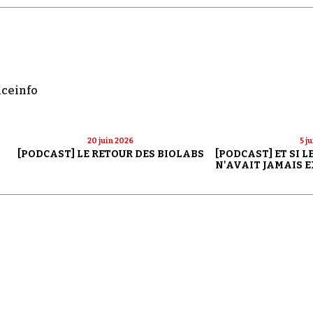
nceinfo
20 juin 2026
5 j
[PODCAST] LE RETOUR DES BIOLABS
[PODCAST] ET SI 
N'AVAIT JAMAIS E