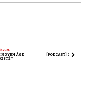
uin 2026
22 mai 2026
LE MOYEN ÂGE
[PODCAST] LA SAGA ALEX JONES
XISTÉ ?