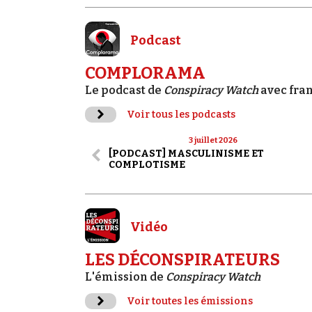
Podcast
COMPLORAMA
Le podcast de
Conspiracy Watch
avec fra
Voir tous les podcasts
3 juillet 2026
[PODCAST] MASCULINISME ET
COMPLOTISME
Vidéo
LES DÉCONSPIRATEURS
L'émission de
Conspiracy Watch
Voir toutes les émissions