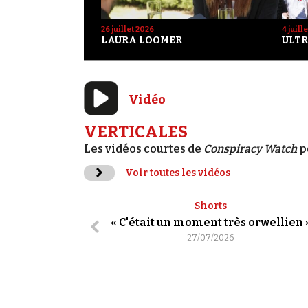
26 juillet 2026
4 juill
LAURA LOOMER
ULTR
Vidéo
VERTICALES
Les vidéos courtes de
Conspiracy Watch
p
Voir toutes les vidéos
Shorts
« C'était un moment très orwellien 
27/07/2026