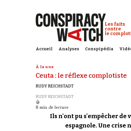
Cookies management panel
Conspiracy
Les faits
contre
le complo
Accueil
Analyses
Conspipédia
Vidé
À la une
Ceuta : le réflexe complotiste
RUDY REICHSTADT
RUDY REICHSTADT
8 min de lecture
Ils n'ont pu s'empêcher de v
espagnole. Une crise né