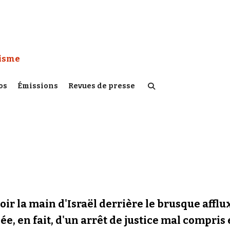
 Watch :
tisme
os
Émissions
Revues de presse
oir la main d'Israël derrière le brusque affl
e, en fait, d'un arrêt de justice mal compris