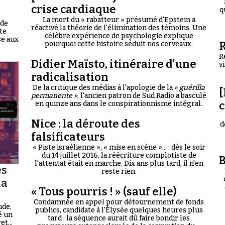
crise cardiaque
q
La mort du « rabatteur » présumé d'Epstein a
 de
réactivé la théorie de l'élimination des témoins. Une
te
célèbre expérience de psychologie explique
se aux
R
pourquoi cette histoire séduit nos cerveaux.
R
Didier Maïsto, itinéraire d'une
v
radicalisation
De la critique des médias à l'apologie de la
« guérilla
[
permanente »
, l'ancien patron de Sud Radio a basculé
en quinze ans dans le conspirationnisme intégral.
Nice : la déroute des
d
falsificateurs
« Piste israélienne », « mise en scène »... : dès le soir
du 14 juillet 2016, la réécriture complotiste de
B
l'attentat était en marche. Dix ans plus tard, il n'en
es
reste rien.
la
« Tous pourris ! » (sauf elle)
Condamnée en appel pour détournement de fonds
nde,
publics, candidate à l'Élysée quelques heures plus
é un
tard : la séquence aurait dû faire bondir les
t...