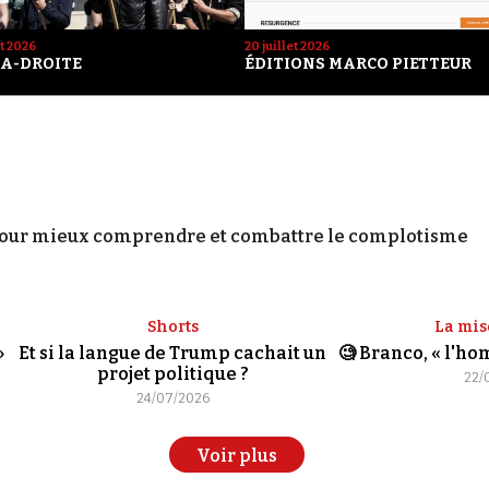
et 2026
20 juillet 2026
A-DROITE
ÉDITIONS MARCO PIETTEUR
our mieux comprendre et combattre le complotisme
Shorts
La mis
»
Et si la langue de Trump cachait un
🧐 Branco, « l'h
projet politique ?
22/
24/07/2026
Voir plus