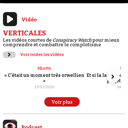
Vidéo
VERTICALES
Les vidéos courtes de
Conspiracy Watch
pour mieux
comprendre et combattre le complotisme
Voir toutes les vidéos
Shorts
Sho
« C'était un moment très orwellien
Et si la langue de
»
projet po
27/07/2026
24/07
Voir plus
Podcast