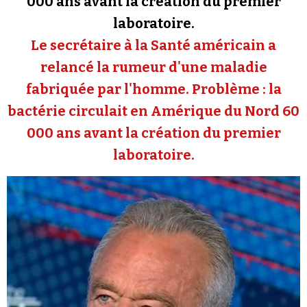
000 ans avant la création du premier
Se connecter
laboratoire.
Le secrétaire à la Santé américain a
relancé la rumeur d'une maladie
fabriquée par l'homme. Problème : la
bactérie circulait en Amérique du Nord 60
000 ans avant la création du premier
laboratoire.