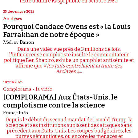
texte d'André Kaspi publié en octobre 1980.
25 décembre 2025
Analyses
Pourquoi Candace Owens est « la Louis
Farrakhan de notre époque »
Meirav Banon
Dans une vidéo vue près de 3 millions de fois,
l'influenceuse complotiste insulte le commentateur
politique Ben Shapiro, exhibe un pamphlet antisémite et
affirme que
« les Juifs contrôlaient la traite des
esclaves »
...
18 juin 2025
Complorama - la vidéo
[COMPLORAMA] Aux États-Unis, le
complotisme contre la science
France Info
Depuis le début du second mandat de Donald Trump, la
science et ses institutions subissent des attaques sans
précédent aux États-Unis. Les coupes budgétaires, les
purges sémantiques, ou encore les menaces et