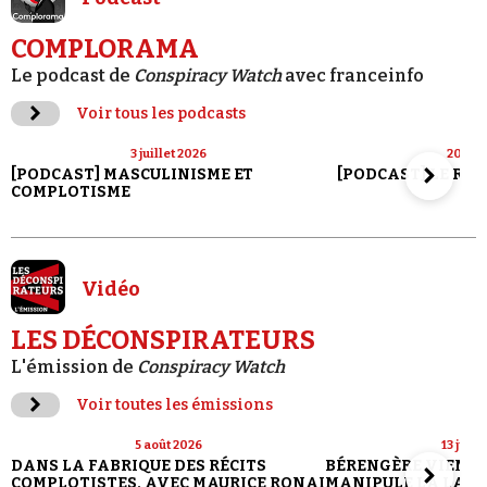
COMPLORAMA
Le podcast de
Conspiracy Watch
avec franceinfo
Voir tous les podcasts
3 juillet 2026
20 jui
[PODCAST] MASCULINISME ET
[PODCAST] LE RET
COMPLOTISME
Vidéo
LES DÉCONSPIRATEURS
L'émission de
Conspiracy Watch
Voir toutes les émissions
5 août 2026
13 juill
DANS LA FABRIQUE DES RÉCITS
BÉRENGÈRE VIENN
COMPLOTISTES, AVEC MAURICE RONAI
MANIPULE LA LANG