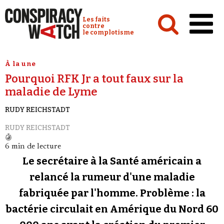
Cookies management panel
Conspiracy Watch :
Les faits
contre
le complotisme
Accueil
À la une
Pourquoi RFK Jr a tout faux sur la
Analyses
maladie de Lyme
Conspipédia
RUDY REICHSTADT
Vidéos
RUDY REICHSTADT
Émissions
6 min de lecture
Revues de presse
Le secrétaire à la Santé américain a
relancé la rumeur d'une maladie
Newsletter
fabriquée par l'homme. Problème : la
Faire un don
bactérie circulait en Amérique du Nord 60
Demander à Vera