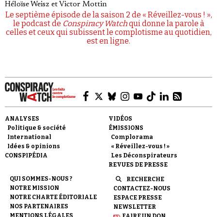
Héloïse Weisz
et
Victor Mottin
Le septième épisode de la saison 2 de « Réveillez-vous ! »,
le podcast de
Conspiracy Watch
qui donne la parole à
celles et ceux qui subissent le complotisme au quotidien,
est en ligne.
ANALYSES
VIDÉOS
Politique & société
ÉMISSIONS
International
Complorama
Idées & opinions
« Réveillez-vous ! »
CONSPIPÉDIA
Les Déconspirateurs
REVUES DE PRESSE
QUI SOMMES-NOUS ?
RECHERCHE
NOTRE MISSION
CONTACTEZ-NOUS
NOTRE CHARTE ÉDITORIALE
ESPACE PRESSE
NOS PARTENAIRES
NEWSLETTER
MENTIONS LÉGALES
FAIRE UN DON