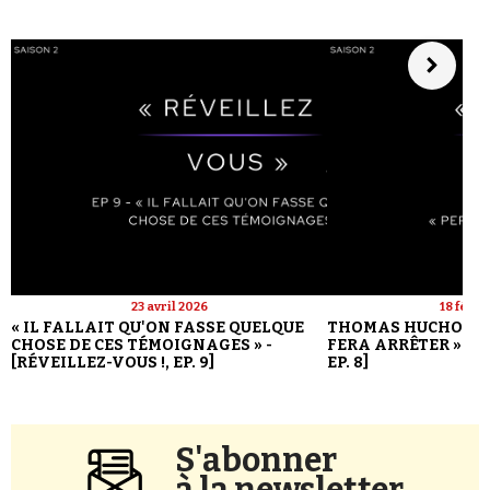
23 avril 2026
18 févri
« IL FALLAIT QU'ON FASSE QUELQUE
THOMAS HUCHON : 
CHOSE DE CES TÉMOIGNAGES » -
FERA ARRÊTER » - [
[RÉVEILLEZ-VOUS !, EP. 9]
EP. 8]
S'abonner