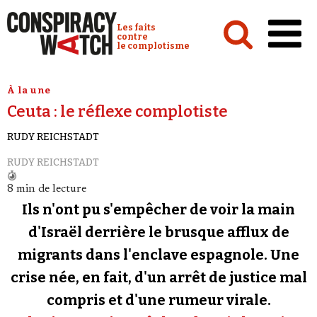
Cookies management panel
Conspiracy Watch :
Les faits
contre
le complotisme
Accueil
À la une
Ceuta : le réflexe complotiste
Analyses
RUDY REICHSTADT
Conspipédia
RUDY REICHSTADT
Vidéos
8 min de lecture
Émissions
Ils n'ont pu s'empêcher de voir la main
Revues de presse
d'Israël derrière le brusque afflux de
migrants dans l'enclave espagnole. Une
Newsletter
crise née, en fait, d'un arrêt de justice mal
Faire un don
compris et d'une rumeur virale.
Demander à Vera