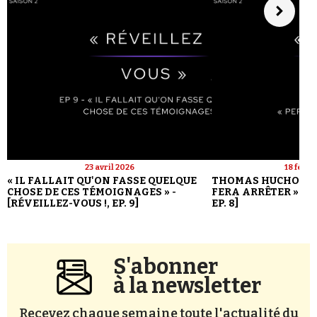
23 avril 2026
18 févri
« IL FALLAIT QU'ON FASSE QUELQUE
THOMAS HUCHON : 
CHOSE DE CES TÉMOIGNAGES » -
FERA ARRÊTER » - [
[RÉVEILLEZ-VOUS !, EP. 9]
EP. 8]
S'abonner
à la newsletter
Recevez chaque semaine toute l'actualité du