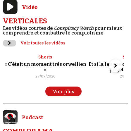
Vidéo
VERTICALES
Les vidéos courtes de
Conspiracy Watch
pour mieux
comprendre et combattre le complotisme
Voir toutes les vidéos
Shorts
Sho
« C'était un moment très orwellien
Et si la langue de
»
projet po
27/07/2026
24/07
Voir plus
Podcast