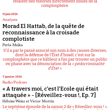
relaient des théories directement issues de la
complosphère.
11 juin 2026
Analyses
Morad El Hattab, de la quête de
reconnaissance à la croisade
complotiste
Perla Msika
S'il a par le passé associé son nom à des causes diverses,
dont la défense de l'État d'Israël, c'est sur la
complosphère que ce hâbleur a fini par trouver un public
en phase avec sa dénonciation de la
« pédocriminalité
d'État »
.
7 janvier 2026
Radio/Podcast
« A travers moi, c'est l'Ecole qui était
attaquée » - [Réveillez-vous !, Ep. 7]
Héloïse Weisz
et
Victor Mottin
Le septième épisode de la saison 2 de « Réveillez-vous ! »,