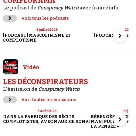
COMPLORAMA
Le podcast de
Conspiracy Watch
avec franceinfo
Voir tous les podcasts
3 juillet 2026
20 jui
[PODCAST] MASCULINISME ET
[PODCAST] LE RET
COMPLOTISME
Vidéo
LES DÉCONSPIRATEURS
L'émission de
Conspiracy Watch
Voir toutes les émissions
5 août 2026
13 juill
DANS LA FABRIQUE DES RÉCITS
BÉRENGÈRE VIENN
COMPLOTISTES, AVEC MAURICE RONAI
MANIPULE LA LANG
LA PENSÉE »