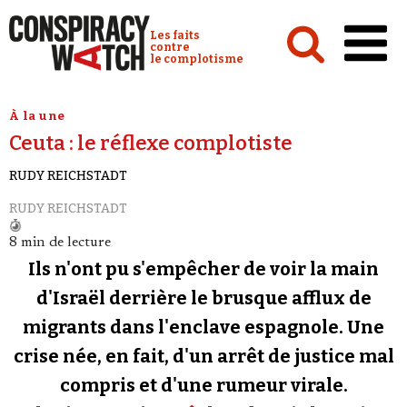
Cookies management panel
Conspiracy Watch :
Les faits
contre
le complotisme
Accueil
À la une
Ceuta : le réflexe complotiste
Analyses
RUDY REICHSTADT
Conspipédia
RUDY REICHSTADT
Vidéos
8 min de lecture
Émissions
Ils n'ont pu s'empêcher de voir la main
Revues de presse
d'Israël derrière le brusque afflux de
migrants dans l'enclave espagnole. Une
Newsletter
crise née, en fait, d'un arrêt de justice mal
Faire un don
compris et d'une rumeur virale.
Demander à Vera