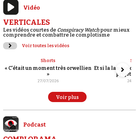
Vidéo
VERTICALES
Les vidéos courtes de
Conspiracy Watch
pour mieux
comprendre et combattre le complotisme
Voir toutes les vidéos
Shorts
Sho
« C'était un moment très orwellien
Et si la langue de
»
projet po
27/07/2026
24/07
Voir plus
Podcast