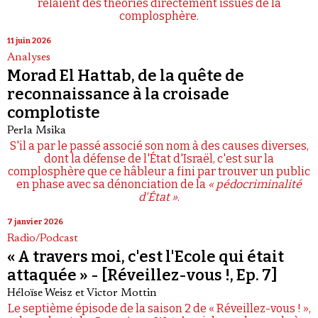
relaient des théories directement issues de la
complosphère.
11 juin 2026
Analyses
Morad El Hattab, de la quête de
reconnaissance à la croisade
complotiste
Perla Msika
S'il a par le passé associé son nom à des causes diverses,
dont la défense de l'État d'Israël, c'est sur la
complosphère que ce hâbleur a fini par trouver un public
en phase avec sa dénonciation de la
« pédocriminalité
d'État »
.
7 janvier 2026
Radio/Podcast
« A travers moi, c'est l'Ecole qui était
attaquée » - [Réveillez-vous !, Ep. 7]
Héloïse Weisz
et
Victor Mottin
Le septième épisode de la saison 2 de « Réveillez-vous ! »,