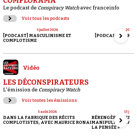
COMPLORAMA
Le podcast de
Conspiracy Watch
avec franceinfo
Voir tous les podcasts
3 juillet 2026
20 jui
[PODCAST] MASCULINISME ET
[PODCAST] LE RET
COMPLOTISME
Vidéo
LES DÉCONSPIRATEURS
L'émission de
Conspiracy Watch
Voir toutes les émissions
5 août 2026
13 juill
DANS LA FABRIQUE DES RÉCITS
BÉRENGÈRE VIENN
COMPLOTISTES, AVEC MAURICE RONAI
MANIPULE LA LANG
LA PENSÉE »