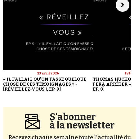
23 avril 2026
18 févri
« IL FALLAIT QU'ON FASSE QUELQUE
THOMAS HUCHON : 
CHOSE DE CES TÉMOIGNAGES » -
FERA ARRÊTER » - [
[RÉVEILLEZ-VOUS !, EP. 9]
EP. 8]
S'abonner
à la newsletter
Recevez chaque semaine toute l'actualité du