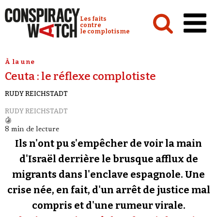
Cookies management panel
Conspiracy Watch :
Les faits
contre
le complotisme
Accueil
À la une
Ceuta : le réflexe complotiste
Analyses
RUDY REICHSTADT
Conspipédia
RUDY REICHSTADT
Vidéos
8 min de lecture
Émissions
Ils n'ont pu s'empêcher de voir la main
Revues de presse
d'Israël derrière le brusque afflux de
migrants dans l'enclave espagnole. Une
Newsletter
crise née, en fait, d'un arrêt de justice mal
Faire un don
compris et d'une rumeur virale.
Demander à Vera