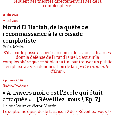
relaient des théories directement issues de la
complosphère.
11 juin 2026
Analyses
Morad El Hattab, de la quête de
reconnaissance à la croisade
complotiste
Perla Msika
S'il a par le passé associé son nom à des causes diverses,
dont la défense de l'État d'Israël, c'est sur la
complosphère que ce hâbleur a fini par trouver un public
en phase avec sa dénonciation de la
« pédocriminalité
d'État »
.
7 janvier 2026
Radio/Podcast
« A travers moi, c'est l'Ecole qui était
attaquée » - [Réveillez-vous !, Ep. 7]
Héloïse Weisz
et
Victor Mottin
Le septième épisode de la saison 2 de « Réveillez-vous ! »,