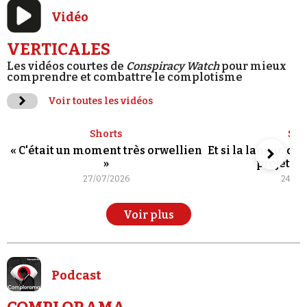
Vidéo
VERTICALES
Les vidéos courtes de
Conspiracy Watch
pour mieux
comprendre et combattre le complotisme
Voir toutes les vidéos
Shorts
Sho
« C'était un moment très orwellien
Et si la langue de
»
projet po
27/07/2026
24/07
Voir plus
Podcast