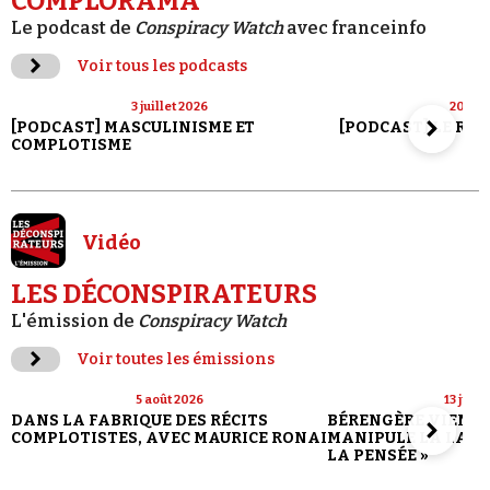
COMPLORAMA
Le podcast de
Conspiracy Watch
avec franceinfo
Voir tous les podcasts
3 juillet 2026
20 jui
[PODCAST] MASCULINISME ET
[PODCAST] LE RET
COMPLOTISME
Vidéo
LES DÉCONSPIRATEURS
L'émission de
Conspiracy Watch
Voir toutes les émissions
5 août 2026
13 juill
DANS LA FABRIQUE DES RÉCITS
BÉRENGÈRE VIENN
COMPLOTISTES, AVEC MAURICE RONAI
MANIPULE LA LANG
LA PENSÉE »