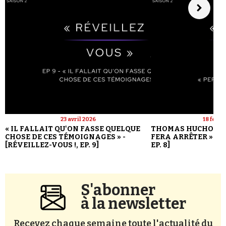
23 avril 2026
18 févri
« IL FALLAIT QU'ON FASSE QUELQUE
THOMAS HUCHON : 
CHOSE DE CES TÉMOIGNAGES » -
FERA ARRÊTER » - [
[RÉVEILLEZ-VOUS !, EP. 9]
EP. 8]
S'abonner
à la newsletter
Recevez chaque semaine toute l'actualité du