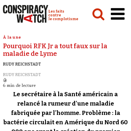
Cookies management panel
Conspiracy Watch :
Les faits
contre
le complotisme
Accueil
À la une
Pourquoi RFK Jr a tout faux sur la
Analyses
maladie de Lyme
Conspipédia
RUDY REICHSTADT
Vidéos
RUDY REICHSTADT
Émissions
6 min de lecture
Revues de presse
Le secrétaire à la Santé américain a
relancé la rumeur d'une maladie
Newsletter
fabriquée par l'homme. Problème : la
Faire un don
bactérie circulait en Amérique du Nord 60
Demander à Vera