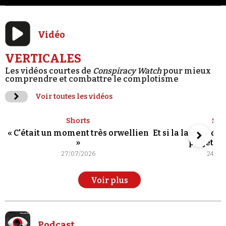
Vidéo
VERTICALES
Les vidéos courtes de
Conspiracy Watch
pour mieux
comprendre et combattre le complotisme
Voir toutes les vidéos
Shorts
Sho
« C'était un moment très orwellien
Et si la langue de
»
projet po
27/07/2026
24/07
Voir plus
Podcast