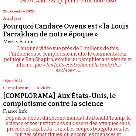
texte d'André Kaspi publié en octobre 1980.
25 décembre 2025
Analyses
Pourquoi Candace Owens est « la Louis
Farrakhan de notre époque »
Meirav Banon
Dans une vidéo vue près de 3 millions de fois,
l'influenceuse complotiste insulte le commentateur
politique Ben Shapiro, exhibe un pamphlet antisémite et
affirme que
« les Juifs contrôlaient la traite des
esclaves »
...
18 juin 2025
Complorama - la vidéo
[COMPLORAMA] Aux États-Unis, le
complotisme contre la science
France Info
Depuis le début du second mandat de Donald Trump, la
science et ses institutions subissent des attaques sans
précédent aux États-Unis. Les coupes budgétaires, les
purges sémantiques, ou encore les menaces et