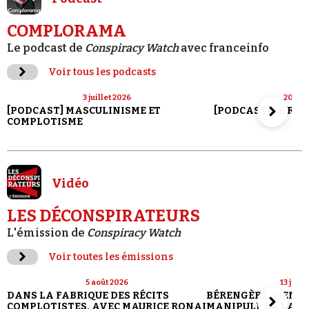
COMPLORAMA
Le podcast de
Conspiracy Watch
avec franceinfo
Voir tous les podcasts
3 juillet 2026
20 jui
[PODCAST] MASCULINISME ET
[PODCAST] LE RET
COMPLOTISME
Vidéo
LES DÉCONSPIRATEURS
L'émission de
Conspiracy Watch
Voir toutes les émissions
5 août 2026
13 juill
DANS LA FABRIQUE DES RÉCITS
BÉRENGÈRE VIENN
COMPLOTISTES, AVEC MAURICE RONAI
MANIPULE LA LANG