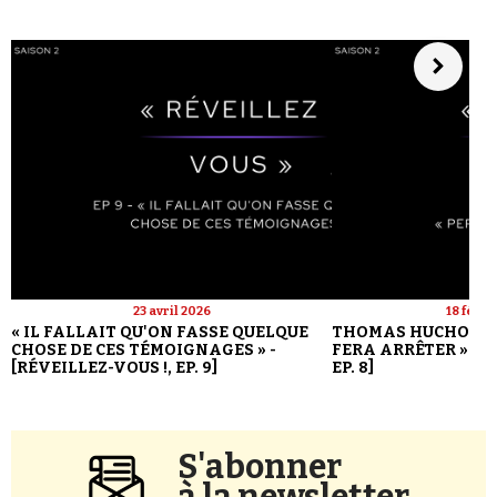
23 avril 2026
18 févri
« IL FALLAIT QU'ON FASSE QUELQUE
THOMAS HUCHON : 
CHOSE DE CES TÉMOIGNAGES » -
FERA ARRÊTER » - [
[RÉVEILLEZ-VOUS !, EP. 9]
EP. 8]
S'abonner