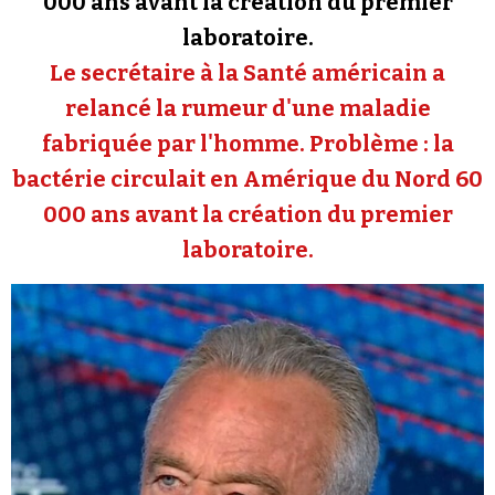
000 ans avant la création du premier
Se connecter
laboratoire.
Le secrétaire à la Santé américain a
relancé la rumeur d'une maladie
fabriquée par l'homme. Problème : la
bactérie circulait en Amérique du Nord 60
000 ans avant la création du premier
laboratoire.