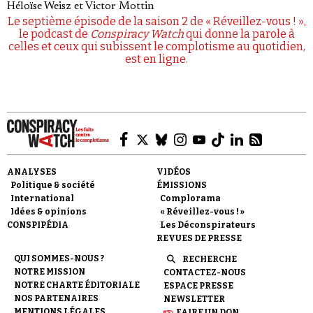
Héloïse Weisz
et
Victor Mottin
Le septième épisode de la saison 2 de « Réveillez-vous ! »,
le podcast de
Conspiracy Watch
qui donne la parole à
celles et ceux qui subissent le complotisme au quotidien,
est en ligne.
ANALYSES
VIDÉOS
Politique & société
ÉMISSIONS
International
Complorama
Idées & opinions
« Réveillez-vous ! »
CONSPIPÉDIA
Les Déconspirateurs
REVUES DE PRESSE
QUI SOMMES-NOUS ?
RECHERCHE
NOTRE MISSION
CONTACTEZ-NOUS
NOTRE CHARTE ÉDITORIALE
ESPACE PRESSE
NOS PARTENAIRES
NEWSLETTER
MENTIONS LÉGALES
FAIRE UN DON