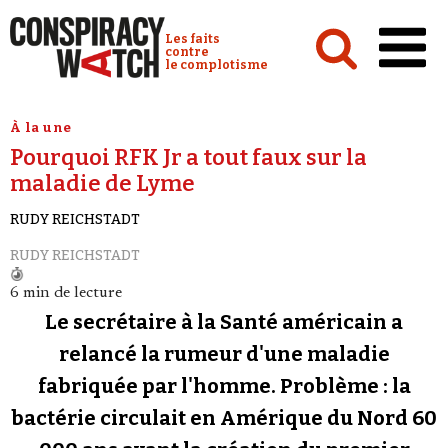
Cookies management panel
Conspiracy Watch :
Les faits
contre
le complotisme
Accueil
À la une
Pourquoi RFK Jr a tout faux sur la
Analyses
maladie de Lyme
Conspipédia
RUDY REICHSTADT
Vidéos
RUDY REICHSTADT
Émissions
6 min de lecture
Revues de presse
Le secrétaire à la Santé américain a
relancé la rumeur d'une maladie
Newsletter
fabriquée par l'homme. Problème : la
Faire un don
bactérie circulait en Amérique du Nord 60
Demander à Vera