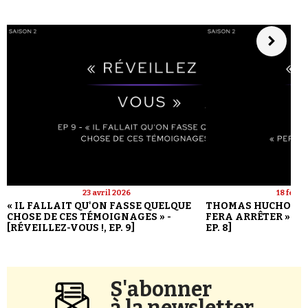
23 avril 2026
18 févri
« IL FALLAIT QU'ON FASSE QUELQUE
THOMAS HUCHON : 
CHOSE DE CES TÉMOIGNAGES » -
FERA ARRÊTER » - [
[RÉVEILLEZ-VOUS !, EP. 9]
EP. 8]
S'abonner