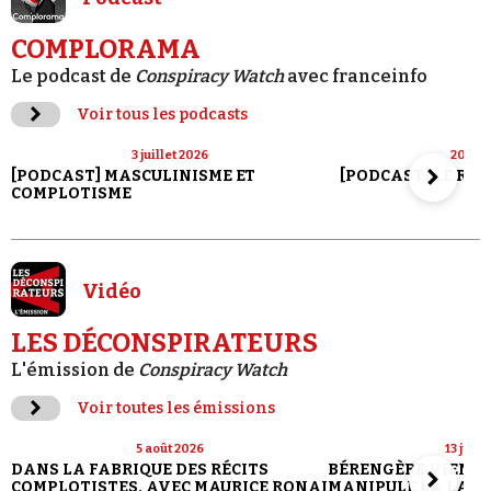
COMPLORAMA
Le podcast de
Conspiracy Watch
avec franceinfo
Voir tous les podcasts
3 juillet 2026
20 jui
[PODCAST] MASCULINISME ET
[PODCAST] LE RET
COMPLOTISME
Vidéo
LES DÉCONSPIRATEURS
L'émission de
Conspiracy Watch
Voir toutes les émissions
5 août 2026
13 juill
DANS LA FABRIQUE DES RÉCITS
BÉRENGÈRE VIENN
COMPLOTISTES, AVEC MAURICE RONAI
MANIPULE LA LANG