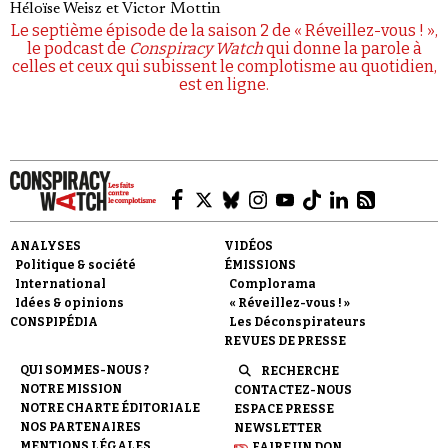
Héloïse Weisz
et
Victor Mottin
Le septième épisode de la saison 2 de « Réveillez-vous ! »,
le podcast de
Conspiracy Watch
qui donne la parole à
celles et ceux qui subissent le complotisme au quotidien,
est en ligne.
ANALYSES
VIDÉOS
Politique & société
ÉMISSIONS
International
Complorama
Idées & opinions
« Réveillez-vous ! »
CONSPIPÉDIA
Les Déconspirateurs
REVUES DE PRESSE
QUI SOMMES-NOUS ?
RECHERCHE
NOTRE MISSION
CONTACTEZ-NOUS
NOTRE CHARTE ÉDITORIALE
ESPACE PRESSE
NOS PARTENAIRES
NEWSLETTER
MENTIONS LÉGALES
FAIRE UN DON