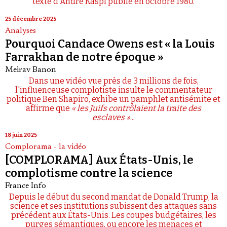
texte d'André Kaspi publié en octobre 1980.
25 décembre 2025
Analyses
Pourquoi Candace Owens est « la Louis
Farrakhan de notre époque »
Meirav Banon
Dans une vidéo vue près de 3 millions de fois,
l'influenceuse complotiste insulte le commentateur
politique Ben Shapiro, exhibe un pamphlet antisémite et
affirme que
« les Juifs contrôlaient la traite des
esclaves »
...
18 juin 2025
Complorama - la vidéo
[COMPLORAMA] Aux États-Unis, le
complotisme contre la science
France Info
Depuis le début du second mandat de Donald Trump, la
science et ses institutions subissent des attaques sans
précédent aux États-Unis. Les coupes budgétaires, les
purges sémantiques, ou encore les menaces et