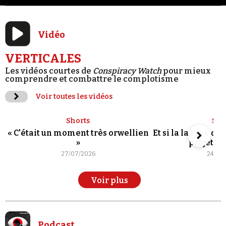
Vidéo
VERTICALES
Les vidéos courtes de
Conspiracy Watch
pour mieux
comprendre et combattre le complotisme
Voir toutes les vidéos
Shorts
Sho
« C'était un moment très orwellien
Et si la langue de
»
projet po
27/07/2026
24/07
Voir plus
Podcast