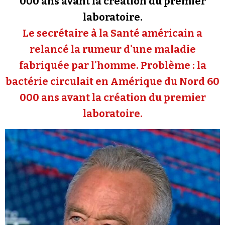
000 ans avant la création du premier
Se connecter
laboratoire.
Le secrétaire à la Santé américain a
relancé la rumeur d'une maladie
fabriquée par l'homme. Problème : la
bactérie circulait en Amérique du Nord 60
000 ans avant la création du premier
laboratoire.