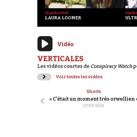
26 juillet 2026
4 juill
LAURA LOOMER
ULTR
Vidéo
VERTICALES
Les vidéos courtes de
Conspiracy Watch
p
Voir toutes les vidéos
Shorts
« C'était un moment très orwellien 
27/07/2026