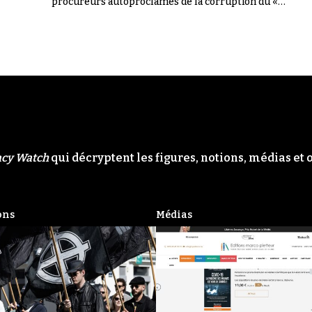
procureurs autoproclamés de la corruption du «
Système ». Il n'en a rien été.
acy Watch
qui décryptent les figures, notions, médias et 
ons
Médias