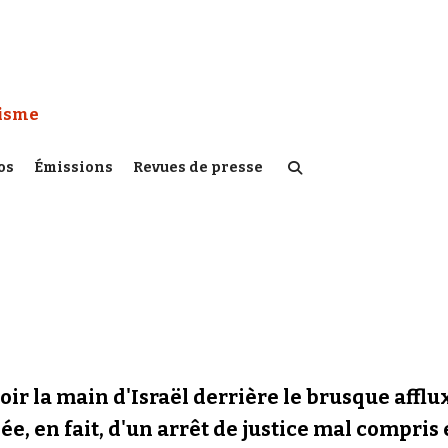
 Watch :
tisme
os
Émissions
Revues de presse
oir la main d'Israël derrière le brusque affl
e, en fait, d'un arrêt de justice mal compris