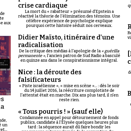
crise cardiaque
q
La mort du « rabatteur » présumé d'Epstein a
 de
réactivé la théorie de l'élimination des témoins. Une
te
célèbre expérience de psychologie explique
se aux
R
pourquoi cette histoire séduit nos cerveaux.
R
Didier Maïsto, itinéraire d'une
v
radicalisation
De la critique des médias à l'apologie de la
« guérilla
[
permanente »
, l'ancien patron de Sud Radio a basculé
en quinze ans dans le conspirationnisme intégral.
Nice : la déroute des
d
falsificateurs
« Piste israélienne », « mise en scène »... : dès le soir
du 14 juillet 2016, la réécriture complotiste de
B
l'attentat était en marche. Dix ans plus tard, il n'en
es
reste rien.
la
« Tous pourris ! » (sauf elle)
Condamnée en appel pour détournement de fonds
nde,
publics, candidate à l'Élysée quelques heures plus
é un
tard : la séquence aurait dû faire bondir les
t...