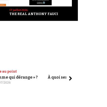
17 juillet 2026
THE REAL ANTHONY FAUCI
e au point
Shorts
omme qui dérange » ?
À quoi servent les slogans ?
07/2026
20/07/2026