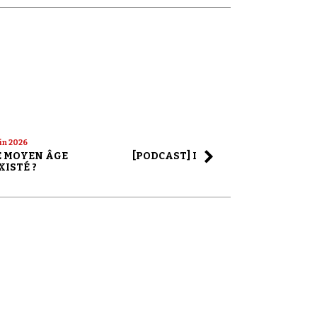
uin 2026
22 mai 2026
LE MOYEN ÂGE
[PODCAST] LA SAGA ALEX JONES
XISTÉ ?