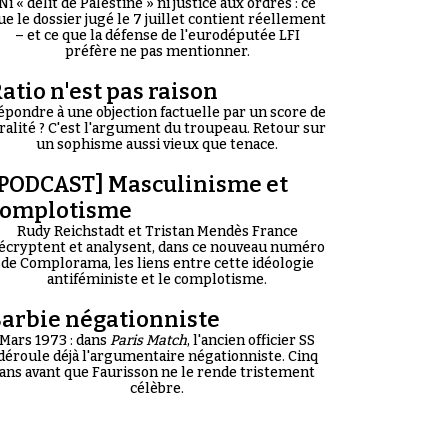
Ni « délit de Palestine » ni justice aux ordres : ce
ue le dossier jugé le 7 juillet contient réellement
– et ce que la défense de l'eurodéputée LFI
préfère ne pas mentionner.
atio n'est pas raison
épondre à une objection factuelle par un score de
iralité ? C'est l'argument du troupeau. Retour sur
un sophisme aussi vieux que tenace.
PODCAST] Masculinisme et
complotisme
Rudy Reichstadt et Tristan Mendès France
écryptent et analysent, dans ce nouveau numéro
de Complorama, les liens entre cette idéologie
antiféministe et le complotisme.
arbie négationniste
Mars 1973 : dans
Paris Match
, l'ancien officier SS
déroule déjà l'argumentaire négationniste. Cinq
ans avant que Faurisson ne le rende tristement
célèbre.