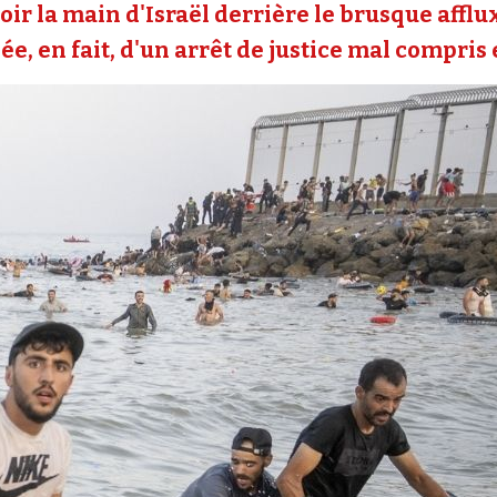
oir la main d'Israël derrière le brusque affl
e, en fait, d'un arrêt de justice mal compris