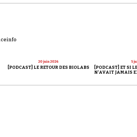
nceinfo
20 juin 2026
5 j
[PODCAST] LE RETOUR DES BIOLABS
[PODCAST] ET SI 
N'AVAIT JAMAIS E