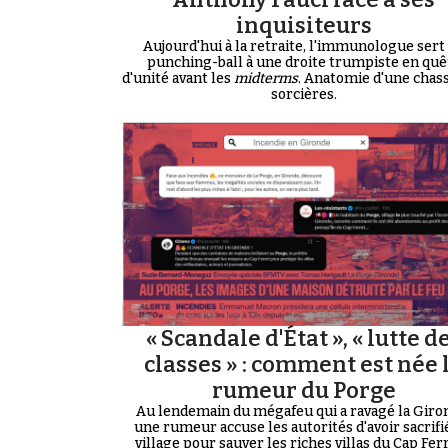
inquisiteurs
Aujourd'hui à la retraite, l'immunologue sert
punching-ball à une droite trumpiste en quê
d'unité avant les
midterms
. Anatomie d'une chas
sorcières.
« Scandale d'État », « lutte d
classes » : comment est née 
rumeur du Porge
Au lendemain du mégafeu qui a ravagé la Giro
une rumeur accuse les autorités d'avoir sacrifi
village pour sauver les riches villas du Cap Ferre