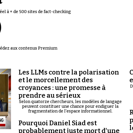
el à + de 500 sites de fact-checking
accédez aux contenus Premium
Les LLMs contre la polarisation
C
et le morcellement des
croyances : une promesse à
D
prendre au sérieux
Selon quatorze chercheurs, les modèles de langage
peuvent constituer une chance pour endiguer la
R
fragmentation de l'espace informationnel.
p
Pourquoi Daniel Siad est
l
probablement juste mort d'une