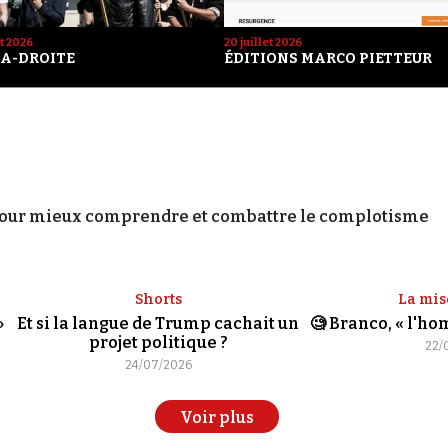
et 2026
20 juillet 2026
A-DROITE
ÉDITIONS MARCO PIETTEUR
our mieux comprendre et combattre le complotisme
Shorts
La mis
»
Et si la langue de Trump cachait un
🧐 Branco, « l'h
projet politique ?
22/
24/07/2026
Voir plus