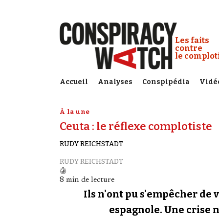
Cookies management panel
Conspiracy
Les faits
contre
le complo
Accueil
Analyses
Conspipédia
Vidé
À la une
Ceuta : le réflexe complotiste
RUDY REICHSTADT
RUDY REICHSTADT
8 min de lecture
Ils n'ont pu s'empêcher de v
espagnole. Une crise né