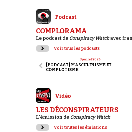
Podcast
COMPLORAMA
Le podcast de
Conspiracy Watch
avec fra
Voir tous les podcasts
3 juillet 2026
[PODCAST] MASCULINISME ET
COMPLOTISME
Vidéo
LES DÉCONSPIRATEURS
L'émission de
Conspiracy Watch
Voir toutes les émissions