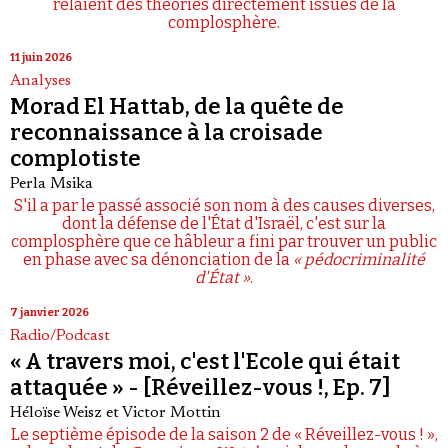
relaient des théories directement issues de la
complosphère.
11 juin 2026
Analyses
Morad El Hattab, de la quête de
reconnaissance à la croisade
complotiste
Perla Msika
S'il a par le passé associé son nom à des causes diverses,
dont la défense de l'État d'Israël, c'est sur la
complosphère que ce hâbleur a fini par trouver un public
en phase avec sa dénonciation de la
« pédocriminalité
d'État »
.
7 janvier 2026
Radio/Podcast
« A travers moi, c'est l'Ecole qui était
attaquée » - [Réveillez-vous !, Ep. 7]
Héloïse Weisz
et
Victor Mottin
Le septième épisode de la saison 2 de « Réveillez-vous ! »,