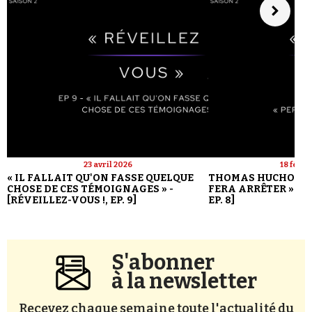
23 avril 2026
18 févri
« IL FALLAIT QU'ON FASSE QUELQUE
THOMAS HUCHON : 
CHOSE DE CES TÉMOIGNAGES » -
FERA ARRÊTER » - [
[RÉVEILLEZ-VOUS !, EP. 9]
EP. 8]
S'abonner
à la newsletter
Recevez chaque semaine toute l'actualité du