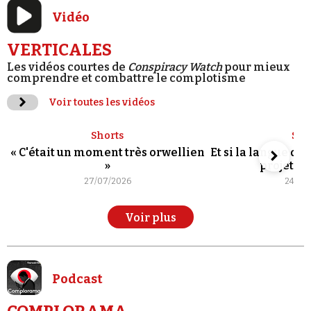
Vidéo
VERTICALES
Les vidéos courtes de
Conspiracy Watch
pour mieux
comprendre et combattre le complotisme
Voir toutes les vidéos
Shorts
Sho
« C'était un moment très orwellien
Et si la langue de
»
projet po
27/07/2026
24/07
Voir plus
Podcast