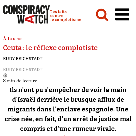
Cookies management panel
Conspiracy Watch :
Les faits
contre
le complotisme
Accueil
À la une
Ceuta : le réflexe complotiste
Analyses
RUDY REICHSTADT
Conspipédia
RUDY REICHSTADT
Vidéos
8 min de lecture
Émissions
Ils n'ont pu s'empêcher de voir la main
Revues de presse
d'Israël derrière le brusque afflux de
migrants dans l'enclave espagnole. Une
Newsletter
crise née, en fait, d'un arrêt de justice mal
Faire un don
compris et d'une rumeur virale.
Demander à Vera