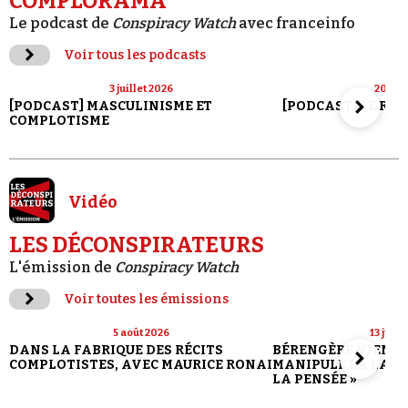
COMPLORAMA
Le podcast de
Conspiracy Watch
avec franceinfo
Voir tous les podcasts
3 juillet 2026
20 jui
[PODCAST] MASCULINISME ET
[PODCAST] LE RET
COMPLOTISME
Vidéo
LES DÉCONSPIRATEURS
L'émission de
Conspiracy Watch
Voir toutes les émissions
5 août 2026
13 juill
DANS LA FABRIQUE DES RÉCITS
BÉRENGÈRE VIENN
COMPLOTISTES, AVEC MAURICE RONAI
MANIPULE LA LANG
LA PENSÉE »