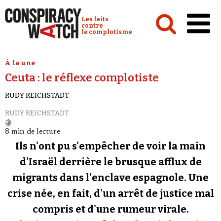
Cookies management panel
Conspiracy Watch :
Les faits
contre
le complotisme
Accueil
À la une
Ceuta : le réflexe complotiste
Analyses
RUDY REICHSTADT
Conspipédia
RUDY REICHSTADT
Vidéos
8 min de lecture
Émissions
Ils n'ont pu s'empêcher de voir la main
Revues de presse
d'Israël derrière le brusque afflux de
migrants dans l'enclave espagnole. Une
Newsletter
crise née, en fait, d'un arrêt de justice mal
Faire un don
compris et d'une rumeur virale.
Demander à Vera