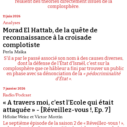
relaient des théories directement issues de la
complosphère.
11 juin 2026
Analyses
Morad El Hattab, de la quête de
reconnaissance à la croisade
complotiste
Perla Msika
S'il a par le passé associé son nom à des causes diverses,
dont la défense de l'État d'Israël, c'est sur la
complosphère que ce hâbleur a fini par trouver un public
en phase avec sa dénonciation de la
« pédocriminalité
d'État »
.
7 janvier 2026
Radio/Podcast
« A travers moi, c'est l'Ecole qui était
attaquée » - [Réveillez-vous !, Ep. 7]
Héloïse Weisz
et
Victor Mottin
Le septième épisode de la saison 2 de « Réveillez-vous ! »,