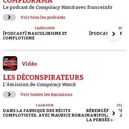
COMPLORAMA
Le podcast de
Conspiracy Watch
avec franceinfo
Voir tous les podcasts
3 juillet 2026
20 jui
[PODCAST] MASCULINISME ET
[PODCAST] LE RET
COMPLOTISME
Vidéo
LES DÉCONSPIRATEURS
L'émission de
Conspiracy Watch
Voir toutes les émissions
5 août 2026
13 juill
DANS LA FABRIQUE DES RÉCITS
BÉRENGÈRE VIENN
COMPLOTISTES, AVEC MAURICE RONAI
MANIPULE LA LANG
LA PENSÉE »