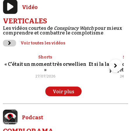
Vidéo
VERTICALES
Les vidéos courtes de
Conspiracy Watch
pour mieux
comprendre et combattre le complotisme
Voir toutes les vidéos
Shorts
Sho
« C'était un moment très orwellien
Et si la langue de
»
projet po
27/07/2026
24/07
Voir plus
Podcast