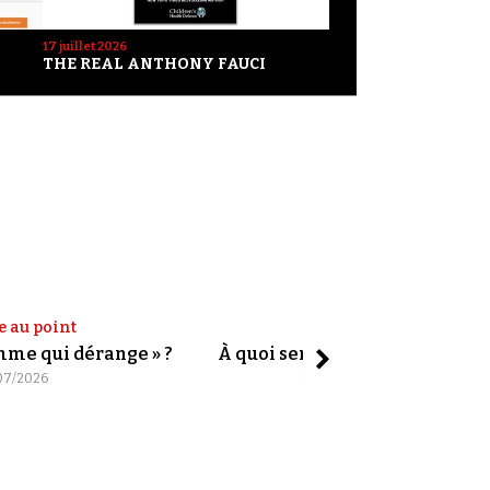
17 juillet 2026
THE REAL ANTHONY FAUCI
e au point
Shorts
omme qui dérange » ?
À quoi servent les slogans ?
07/2026
20/07/2026