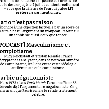
Ni « délit de Palestine » ni justice aux ordres : ce
ue le dossier jugé le 7 juillet contient réellement
– et ce que la défense de l'eurodéputée LFI
préfère ne pas mentionner.
atio n'est pas raison
épondre à une objection factuelle par un score de
iralité ? C'est l'argument du troupeau. Retour sur
un sophisme aussi vieux que tenace.
PODCAST] Masculinisme et
complotisme
Rudy Reichstadt et Tristan Mendès France
écryptent et analysent, dans ce nouveau numéro
de Complorama, les liens entre cette idéologie
antiféministe et le complotisme.
arbie négationniste
Mars 1973 : dans
Paris Match
, l'ancien officier SS
déroule déjà l'argumentaire négationniste. Cinq
ans avant que Faurisson ne le rende tristement
célèbre.