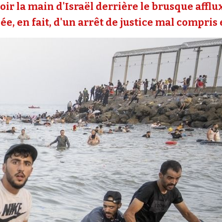
oir la main d'Israël derrière le brusque affl
e, en fait, d'un arrêt de justice mal compris