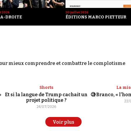
et 2026
20 juillet 2026
A-DROITE
ÉDITIONS MARCO PIETTEUR
our mieux comprendre et combattre le complotisme
Shorts
La mis
»
Et si la langue de Trump cachait un
🧐 Branco, « l'h
projet politique ?
22/
24/07/2026
Voir plus