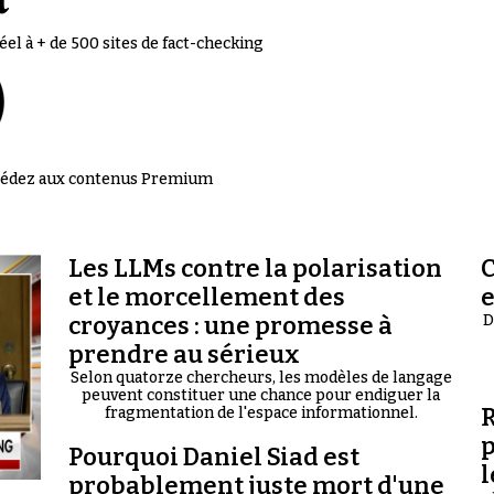
el à + de 500 sites de fact-checking
accédez aux contenus Premium
Les LLMs contre la polarisation
C
et le morcellement des
croyances : une promesse à
D
prendre au sérieux
Selon quatorze chercheurs, les modèles de langage
peuvent constituer une chance pour endiguer la
R
fragmentation de l'espace informationnel.
p
Pourquoi Daniel Siad est
l
probablement juste mort d'une