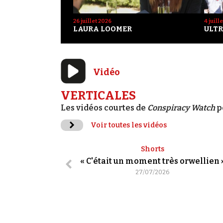
26 juillet 2026
4 juill
LAURA LOOMER
ULTR
Vidéo
VERTICALES
Les vidéos courtes de
Conspiracy Watch
p
Voir toutes les vidéos
Shorts
« C'était un moment très orwellien 
27/07/2026