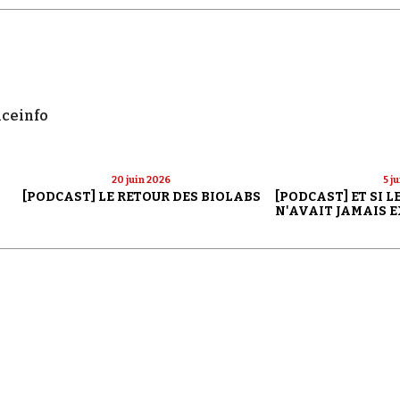
nceinfo
20 juin 2026
5 j
[PODCAST] LE RETOUR DES BIOLABS
[PODCAST] ET SI 
N'AVAIT JAMAIS E