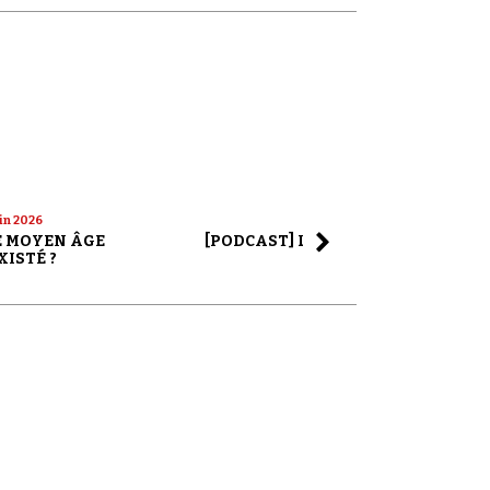
uin 2026
22 mai 2026
LE MOYEN ÂGE
[PODCAST] LA SAGA ALEX JONES
XISTÉ ?