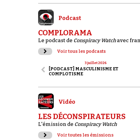
Podcast
COMPLORAMA
Le podcast de
Conspiracy Watch
avec fra
Voir tous les podcasts
3 juillet 2026
[PODCAST] MASCULINISME ET
COMPLOTISME
Vidéo
LES DÉCONSPIRATEURS
L'émission de
Conspiracy Watch
Voir toutes les émissions