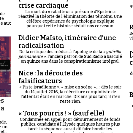
crise cardiaque
q
La mort du « rabatteur » présumé d'Epstein a
 de
réactivé la théorie de l'élimination des témoins. Une
te
célèbre expérience de psychologie explique
se aux
R
pourquoi cette histoire séduit nos cerveaux.
R
Didier Maïsto, itinéraire d'une
v
radicalisation
De la critique des médias à l'apologie de la
« guérilla
[
permanente »
, l'ancien patron de Sud Radio a basculé
en quinze ans dans le conspirationnisme intégral.
Nice : la déroute des
d
falsificateurs
« Piste israélienne », « mise en scène »... : dès le soir
du 14 juillet 2016, la réécriture complotiste de
B
l'attentat était en marche. Dix ans plus tard, il n'en
es
reste rien.
la
« Tous pourris ! » (sauf elle)
Condamnée en appel pour détournement de fonds
nde,
publics, candidate à l'Élysée quelques heures plus
é un
tard : la séquence aurait dû faire bondir les
t...