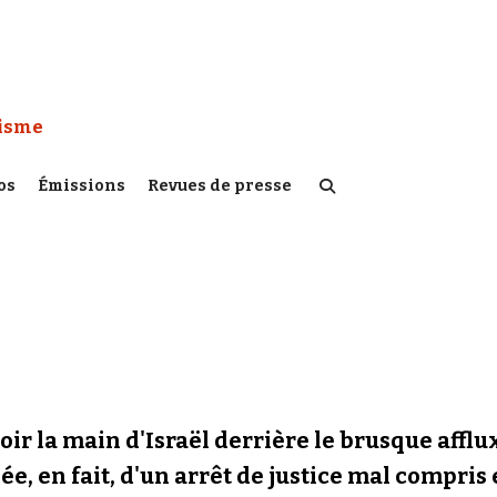
 Watch :
tisme
os
Émissions
Revues de presse
oir la main d'Israël derrière le brusque affl
e, en fait, d'un arrêt de justice mal compris