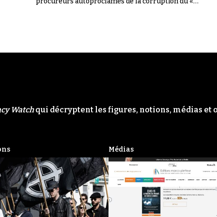
procureurs autoproclamés de la corruption du «
Système ». Il n'en a rien été.
acy Watch
qui décryptent les figures, notions, médias et 
ons
Médias