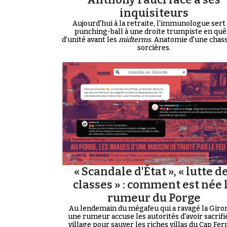
inquisiteurs
Aujourd'hui à la retraite, l'immunologue sert
punching-ball à une droite trumpiste en quê
d'unité avant les
midterms
. Anatomie d'une chas
sorcières.
« Scandale d'État », « lutte d
classes » : comment est née 
rumeur du Porge
Au lendemain du mégafeu qui a ravagé la Giro
une rumeur accuse les autorités d'avoir sacrifi
village pour sauver les riches villas du Cap Ferre