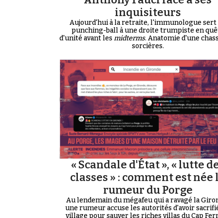
inquisiteurs
Aujourd'hui à la retraite, l'immunologue sert
punching-ball à une droite trumpiste en quê
d'unité avant les
midterms
. Anatomie d'une chas
sorcières.
« Scandale d'État », « lutte d
classes » : comment est née 
rumeur du Porge
Au lendemain du mégafeu qui a ravagé la Giro
une rumeur accuse les autorités d'avoir sacrifi
village pour sauver les riches villas du Cap Ferre