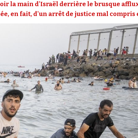
oir la main d'Israël derrière le brusque affl
e, en fait, d'un arrêt de justice mal compris