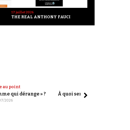
17 juillet 2026
THE REAL ANTHONY FAUCI
e au point
Shorts
omme qui dérange » ?
À quoi servent les slogans ?
07/2026
20/07/2026