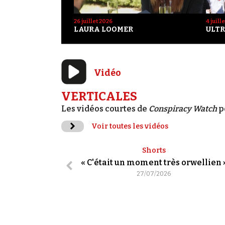
26 juillet 2026
4 juill
LAURA LOOMER
ULTR
Vidéo
VERTICALES
Les vidéos courtes de
Conspiracy Watch
p
Voir toutes les vidéos
Shorts
« C'était un moment très orwellien 
27/07/2026