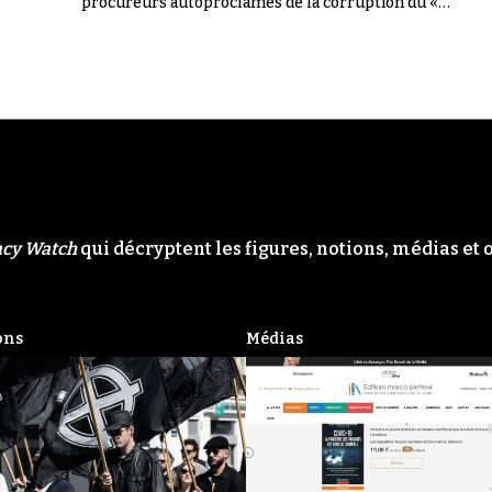
procureurs autoproclamés de la corruption du «
Système ». Il n'en a rien été.
acy Watch
qui décryptent les figures, notions, médias et 
ons
Médias