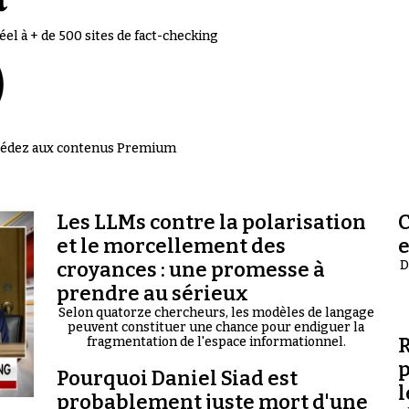
el à + de 500 sites de fact-checking
accédez aux contenus Premium
Les LLMs contre la polarisation
C
et le morcellement des
croyances : une promesse à
D
prendre au sérieux
Selon quatorze chercheurs, les modèles de langage
peuvent constituer une chance pour endiguer la
R
fragmentation de l'espace informationnel.
p
Pourquoi Daniel Siad est
l
probablement juste mort d'une