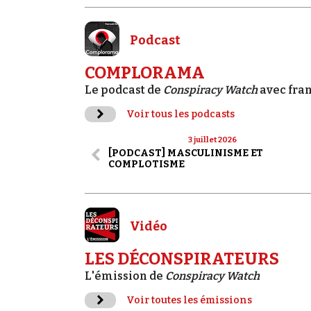
Podcast
COMPLORAMA
Le podcast de
Conspiracy Watch
avec fra
Voir tous les podcasts
3 juillet 2026
[PODCAST] MASCULINISME ET
COMPLOTISME
Vidéo
LES DÉCONSPIRATEURS
L'émission de
Conspiracy Watch
Voir toutes les émissions