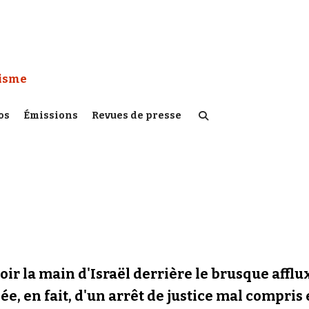
 Watch :
tisme
os
Émissions
Revues de presse
oir la main d'Israël derrière le brusque affl
e, en fait, d'un arrêt de justice mal compris