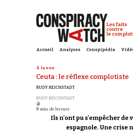
Cookies management panel
Conspiracy
Les faits
contre
le complo
Accueil
Analyses
Conspipédia
Vidé
À la une
Ceuta : le réflexe complotiste
RUDY REICHSTADT
RUDY REICHSTADT
8 min de lecture
Ils n'ont pu s'empêcher de v
espagnole. Une crise né