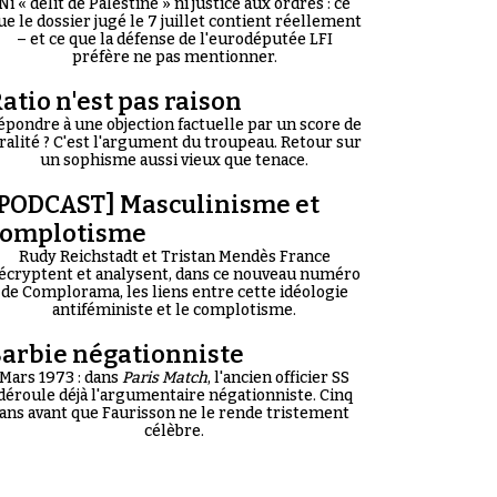
Ni « délit de Palestine » ni justice aux ordres : ce
ue le dossier jugé le 7 juillet contient réellement
– et ce que la défense de l'eurodéputée LFI
préfère ne pas mentionner.
atio n'est pas raison
épondre à une objection factuelle par un score de
iralité ? C'est l'argument du troupeau. Retour sur
un sophisme aussi vieux que tenace.
PODCAST] Masculinisme et
complotisme
Rudy Reichstadt et Tristan Mendès France
écryptent et analysent, dans ce nouveau numéro
de Complorama, les liens entre cette idéologie
antiféministe et le complotisme.
arbie négationniste
Mars 1973 : dans
Paris Match
, l'ancien officier SS
déroule déjà l'argumentaire négationniste. Cinq
ans avant que Faurisson ne le rende tristement
célèbre.