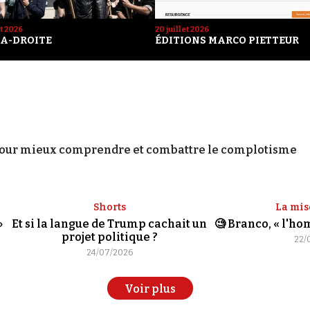
et 2026
20 juillet 2026
A-DROITE
ÉDITIONS MARCO PIETTEUR
our mieux comprendre et combattre le complotisme
Shorts
La mis
»
Et si la langue de Trump cachait un
🧐 Branco, « l'h
projet politique ?
22/
24/07/2026
Voir plus