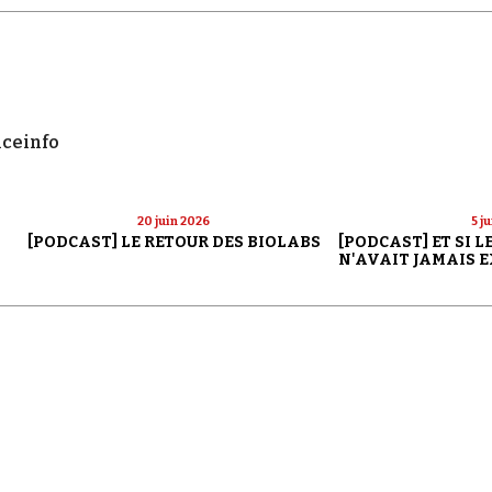
nceinfo
20 juin 2026
5 j
[PODCAST] LE RETOUR DES BIOLABS
[PODCAST] ET SI 
N'AVAIT JAMAIS E