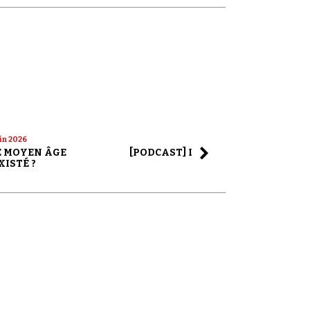
uin 2026
22 mai 2026
LE MOYEN ÂGE
[PODCAST] LA SAGA ALEX JONES
XISTÉ ?