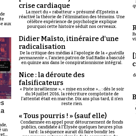
crise cardiaque
q
La mort du « rabatteur » présumé d'Epstein a
 de
réactivé la théorie de l'élimination des témoins. Une
te
célèbre expérience de psychologie explique
se aux
R
pourquoi cette histoire séduit nos cerveaux.
R
Didier Maïsto, itinéraire d'une
v
radicalisation
De la critique des médias à l'apologie de la
« guérilla
[
permanente »
, l'ancien patron de Sud Radio a basculé
en quinze ans dans le conspirationnisme intégral.
Nice : la déroute des
d
falsificateurs
« Piste israélienne », « mise en scène »... : dès le soir
du 14 juillet 2016, la réécriture complotiste de
B
l'attentat était en marche. Dix ans plus tard, il n'en
es
reste rien.
la
« Tous pourris ! » (sauf elle)
Condamnée en appel pour détournement de fonds
nde,
publics, candidate à l'Élysée quelques heures plus
é un
tard : la séquence aurait dû faire bondir les
t...