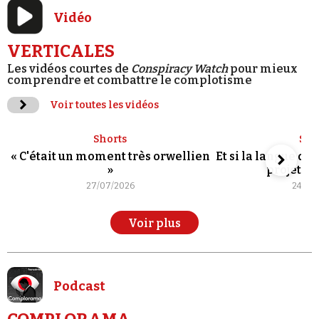
Vidéo
VERTICALES
Les vidéos courtes de
Conspiracy Watch
pour mieux
comprendre et combattre le complotisme
Voir toutes les vidéos
Shorts
Sho
« C'était un moment très orwellien
Et si la langue de
»
projet po
27/07/2026
24/07
Voir plus
Podcast