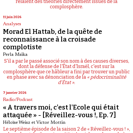
relaient des théories directement issues de la
complosphère.
11 juin 2026
Analyses
Morad El Hattab, de la quête de
reconnaissance à la croisade
complotiste
Perla Msika
S'il a par le passé associé son nom à des causes diverses,
dont la défense de l'État d'Israël, c'est sur la
complosphère que ce hâbleur a fini par trouver un public
en phase avec sa dénonciation de la
« pédocriminalité
d'État »
.
7 janvier 2026
Radio/Podcast
« A travers moi, c'est l'Ecole qui était
attaquée » - [Réveillez-vous !, Ep. 7]
Héloïse Weisz
et
Victor Mottin
Le septième épisode de la saison 2 de « Réveillez-vous ! »,