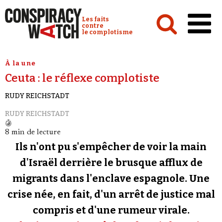
Cookies management panel
Conspiracy Watch :
Les faits
contre
le complotisme
Accueil
À la une
Ceuta : le réflexe complotiste
Analyses
RUDY REICHSTADT
Conspipédia
RUDY REICHSTADT
Vidéos
8 min de lecture
Émissions
Ils n'ont pu s'empêcher de voir la main
Revues de presse
d'Israël derrière le brusque afflux de
migrants dans l'enclave espagnole. Une
Newsletter
crise née, en fait, d'un arrêt de justice mal
Faire un don
compris et d'une rumeur virale.
Demander à Vera