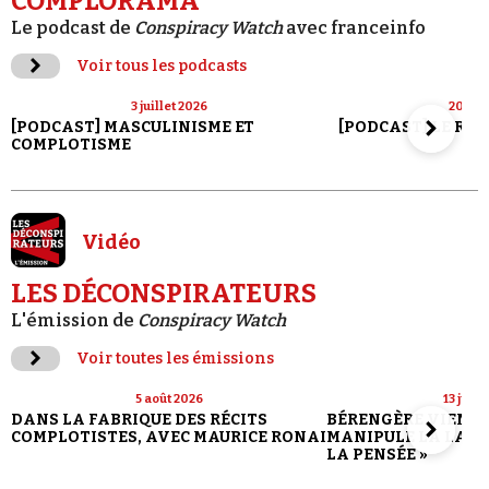
COMPLORAMA
Le podcast de
Conspiracy Watch
avec franceinfo
Voir tous les podcasts
3 juillet 2026
20 jui
[PODCAST] MASCULINISME ET
[PODCAST] LE RET
COMPLOTISME
Vidéo
LES DÉCONSPIRATEURS
L'émission de
Conspiracy Watch
Voir toutes les émissions
5 août 2026
13 juill
DANS LA FABRIQUE DES RÉCITS
BÉRENGÈRE VIENN
COMPLOTISTES, AVEC MAURICE RONAI
MANIPULE LA LANG
LA PENSÉE »