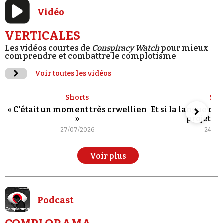
Vidéo
VERTICALES
Les vidéos courtes de
Conspiracy Watch
pour mieux
comprendre et combattre le complotisme
Voir toutes les vidéos
Shorts
Sho
« C'était un moment très orwellien
Et si la langue de
»
projet po
27/07/2026
24/07
Voir plus
Podcast