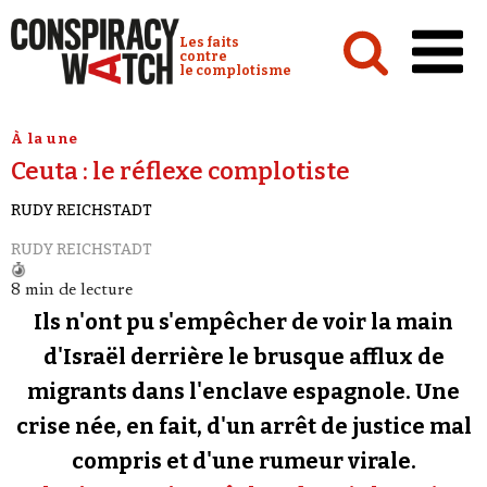
Cookies management panel
Conspiracy Watch :
Les faits
contre
le complotisme
Accueil
À la une
Ceuta : le réflexe complotiste
Analyses
RUDY REICHSTADT
Conspipédia
RUDY REICHSTADT
Vidéos
8 min de lecture
Émissions
Ils n'ont pu s'empêcher de voir la main
Revues de presse
d'Israël derrière le brusque afflux de
migrants dans l'enclave espagnole. Une
Newsletter
crise née, en fait, d'un arrêt de justice mal
Faire un don
compris et d'une rumeur virale.
Demander à Vera