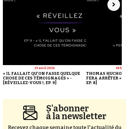
23 avril 2026
18 févri
« IL FALLAIT QU'ON FASSE QUELQUE
THOMAS HUCHON : 
CHOSE DE CES TÉMOIGNAGES » -
FERA ARRÊTER » - [
[RÉVEILLEZ-VOUS !, EP. 9]
EP. 8]
S'abonner
à la newsletter
Recevez chaque semaine toute l'actualité du