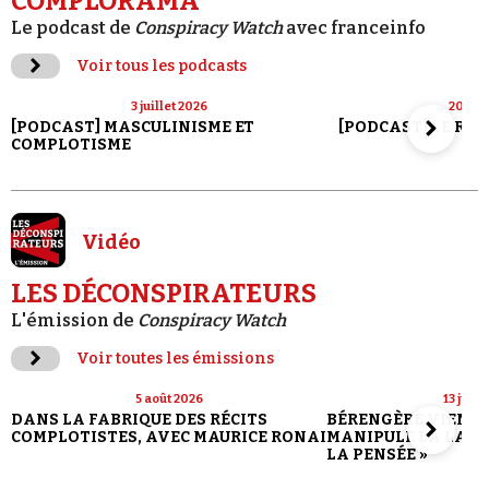
COMPLORAMA
Le podcast de
Conspiracy Watch
avec franceinfo
Voir tous les podcasts
3 juillet 2026
20 jui
[PODCAST] MASCULINISME ET
[PODCAST] LE RET
COMPLOTISME
Vidéo
LES DÉCONSPIRATEURS
L'émission de
Conspiracy Watch
Voir toutes les émissions
5 août 2026
13 juill
DANS LA FABRIQUE DES RÉCITS
BÉRENGÈRE VIENN
COMPLOTISTES, AVEC MAURICE RONAI
MANIPULE LA LANG
LA PENSÉE »