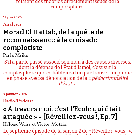
relaient des théories directement issues de la
complosphère.
11 juin 2026
Analyses
Morad El Hattab, de la quête de
reconnaissance à la croisade
complotiste
Perla Msika
S'il a par le passé associé son nom à des causes diverses,
dont la défense de l'État d'Israël, c'est sur la
complosphère que ce hâbleur a fini par trouver un public
en phase avec sa dénonciation de la
« pédocriminalité
d'État »
.
7 janvier 2026
Radio/Podcast
« A travers moi, c'est l'Ecole qui était
attaquée » - [Réveillez-vous !, Ep. 7]
Héloïse Weisz
et
Victor Mottin
Le septième épisode de la saison 2 de « Réveillez-vous ! »,