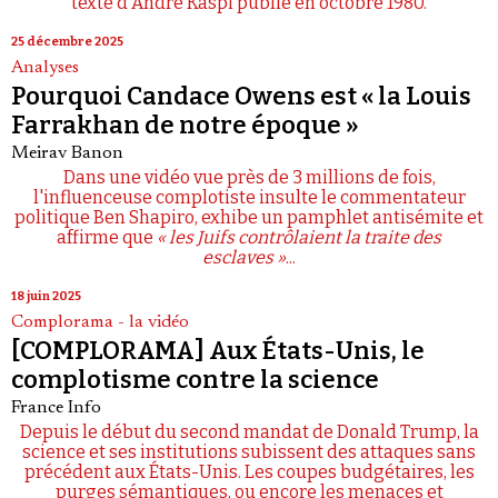
texte d'André Kaspi publié en octobre 1980.
25 décembre 2025
Analyses
Pourquoi Candace Owens est « la Louis
Farrakhan de notre époque »
Meirav Banon
Dans une vidéo vue près de 3 millions de fois,
l'influenceuse complotiste insulte le commentateur
politique Ben Shapiro, exhibe un pamphlet antisémite et
affirme que
« les Juifs contrôlaient la traite des
esclaves »
...
18 juin 2025
Complorama - la vidéo
[COMPLORAMA] Aux États-Unis, le
complotisme contre la science
France Info
Depuis le début du second mandat de Donald Trump, la
science et ses institutions subissent des attaques sans
précédent aux États-Unis. Les coupes budgétaires, les
purges sémantiques, ou encore les menaces et