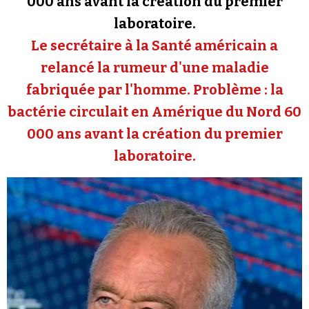
000 ans avant la création du premier
Se connecter
laboratoire.
Le secrétaire à la Santé américain a
relancé la rumeur d'une maladie
fabriquée par l'homme. Problème : la
bactérie circulait en Amérique du Nord 60
000 ans avant la création du premier
laboratoire.