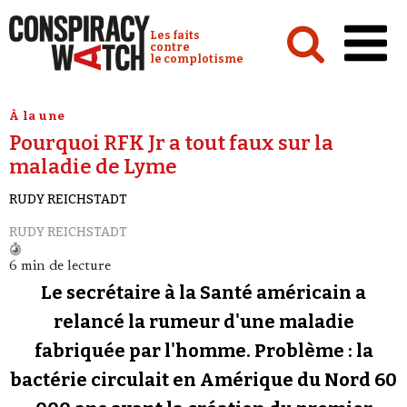
Cookies management panel
Conspiracy Watch :
Les faits
contre
le complotisme
Accueil
À la une
Pourquoi RFK Jr a tout faux sur la
Analyses
maladie de Lyme
Conspipédia
RUDY REICHSTADT
Vidéos
RUDY REICHSTADT
Émissions
6 min de lecture
Revues de presse
Le secrétaire à la Santé américain a
relancé la rumeur d'une maladie
Newsletter
fabriquée par l'homme. Problème : la
Faire un don
bactérie circulait en Amérique du Nord 60
Demander à Vera