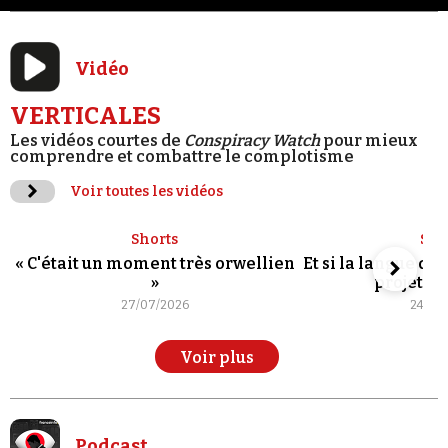
Vidéo
VERTICALES
Les vidéos courtes de
Conspiracy Watch
pour mieux
comprendre et combattre le complotisme
Voir toutes les vidéos
Shorts
Sho
« C'était un moment très orwellien
Et si la langue de
»
projet po
27/07/2026
24/07
Voir plus
Podcast