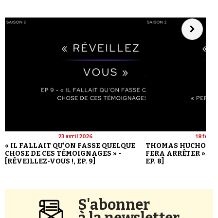
23 avril 2026
18 févri
« IL FALLAIT QU'ON FASSE QUELQUE
THOMAS HUCHON : 
CHOSE DE CES TÉMOIGNAGES » -
FERA ARRÊTER » - [
[RÉVEILLEZ-VOUS !, EP. 9]
EP. 8]
S'abonner