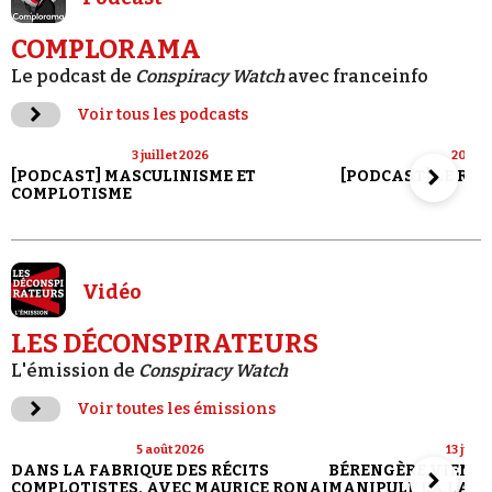
COMPLORAMA
Le podcast de
Conspiracy Watch
avec franceinfo
Voir tous les podcasts
3 juillet 2026
20 jui
[PODCAST] MASCULINISME ET
[PODCAST] LE RET
COMPLOTISME
Vidéo
LES DÉCONSPIRATEURS
L'émission de
Conspiracy Watch
Voir toutes les émissions
5 août 2026
13 juill
DANS LA FABRIQUE DES RÉCITS
BÉRENGÈRE VIENN
COMPLOTISTES, AVEC MAURICE RONAI
MANIPULE LA LANG