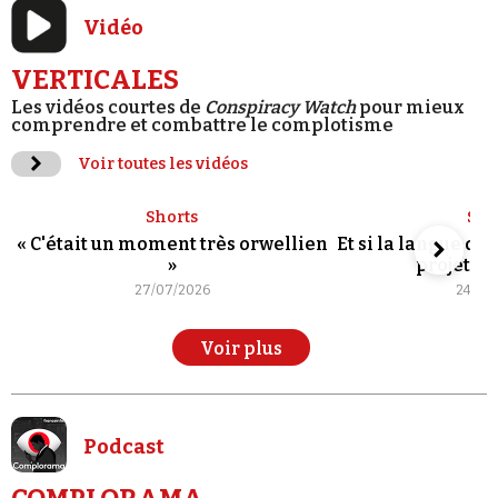
Vidéo
VERTICALES
Les vidéos courtes de
Conspiracy Watch
pour mieux
comprendre et combattre le complotisme
Voir toutes les vidéos
Shorts
Sho
« C'était un moment très orwellien
Et si la langue de
»
projet po
27/07/2026
24/07
Voir plus
Podcast