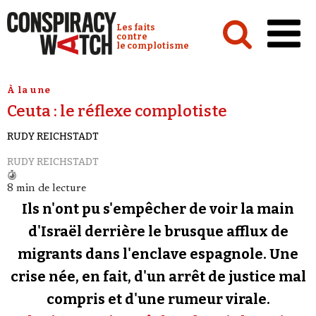
Cookies management panel
Conspiracy Watch :
Les faits
contre
le complotisme
Accueil
À la une
Ceuta : le réflexe complotiste
Analyses
RUDY REICHSTADT
Conspipédia
RUDY REICHSTADT
Vidéos
8 min de lecture
Émissions
Ils n'ont pu s'empêcher de voir la main
Revues de presse
d'Israël derrière le brusque afflux de
migrants dans l'enclave espagnole. Une
Newsletter
crise née, en fait, d'un arrêt de justice mal
Faire un don
compris et d'une rumeur virale.
Demander à Vera