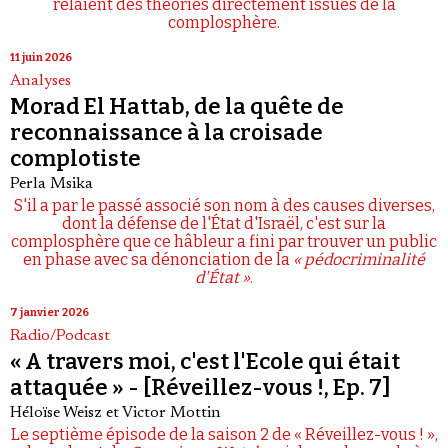
relaient des théories directement issues de la
complosphère.
11 juin 2026
Analyses
Morad El Hattab, de la quête de
reconnaissance à la croisade
complotiste
Perla Msika
S'il a par le passé associé son nom à des causes diverses,
dont la défense de l'État d'Israël, c'est sur la
complosphère que ce hâbleur a fini par trouver un public
en phase avec sa dénonciation de la
« pédocriminalité
d'État »
.
7 janvier 2026
Radio/Podcast
« A travers moi, c'est l'Ecole qui était
attaquée » - [Réveillez-vous !, Ep. 7]
Héloïse Weisz
et
Victor Mottin
Le septième épisode de la saison 2 de « Réveillez-vous ! »,