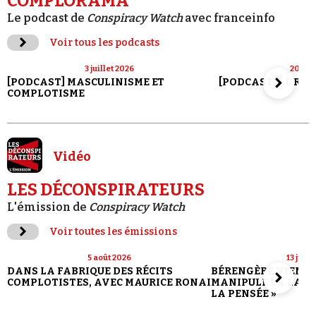
COMPLORAMA
Le podcast de
Conspiracy Watch
avec franceinfo
Voir tous les podcasts
3 juillet 2026
20 jui
[PODCAST] MASCULINISME ET
[PODCAST] LE RET
COMPLOTISME
Vidéo
LES DÉCONSPIRATEURS
L'émission de
Conspiracy Watch
Voir toutes les émissions
5 août 2026
13 juill
DANS LA FABRIQUE DES RÉCITS
BÉRENGÈRE VIENN
COMPLOTISTES, AVEC MAURICE RONAI
MANIPULE LA LANG
LA PENSÉE »