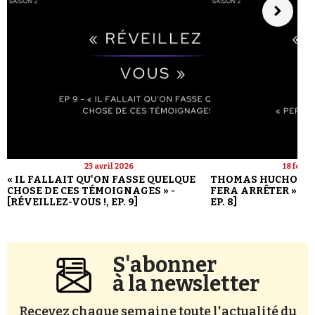
23 avril 2026
18 févri
« IL FALLAIT QU'ON FASSE QUELQUE
THOMAS HUCHON : 
CHOSE DE CES TÉMOIGNAGES » -
FERA ARRÊTER » - [
[RÉVEILLEZ-VOUS !, EP. 9]
EP. 8]
S'abonner
à la newsletter
Recevez chaque semaine toute l'actualité du